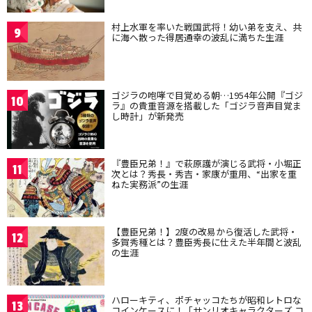
村上水軍を率いた戦国武将！幼い弟を支え、共
9
に海へ散った得居通幸の波乱に満ちた生涯
ゴジラの咆哮で目覚める朝…1954年公開『ゴジ
10
ラ』の貴重音源を搭載した「ゴジラ音声目覚ま
し時計」が新発売
『豊臣兄弟！』で萩原護が演じる武将・小堀正
11
次とは？秀長・秀吉・家康が重用、“出家を重
ねた実務派”の生涯
【豊臣兄弟！】2度の改易から復活した武将・
12
多賀秀種とは？豊臣秀長に仕えた半年間と波乱
の生涯
ハローキティ、ポチャッコたちが昭和レトロな
13
コインケースに！「サンリオキャラクターズ コ