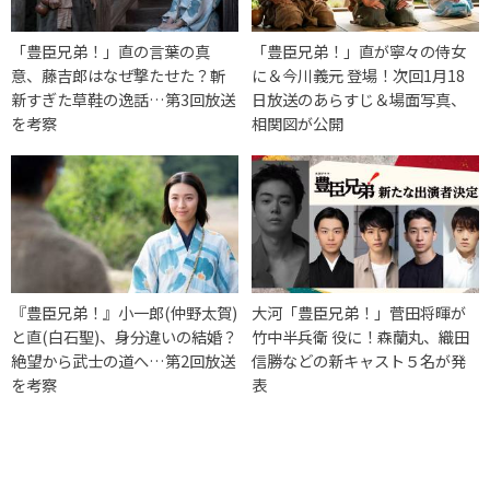
「豊臣兄弟！」直の言葉の真
「豊臣兄弟！」直が寧々の侍女
意、藤吉郎はなぜ撃たせた？斬
に＆今川義元 登場！次回1月18
新すぎた草鞋の逸話…第3回放送
日放送のあらすじ＆場面写真、
を考察
相関図が公開
『豊臣兄弟！』小一郎(仲野太賀)
大河「豊臣兄弟！」菅田将暉が
と直(白石聖)、身分違いの結婚？
竹中半兵衛 役に！森蘭丸、織田
絶望から武士の道へ…第2回放送
信勝などの新キャスト５名が発
を考察
表