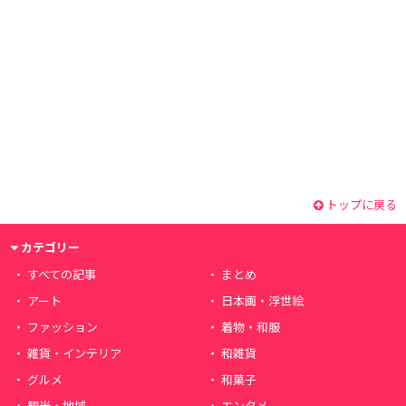
トップに戻る
カテゴリー
すべての記事
まとめ
アート
日本画・浮世絵
ファッション
着物・和服
雑貨・インテリア
和雑貨
グルメ
和菓子
観光・地域
エンタメ