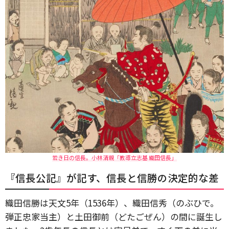
若き日の信長。小林清親「教導立志基 織田信長」
『信長公記』が記す、信長と信勝の決定的な差
織田信勝は天文5年（1536年）、織田信秀（のぶひで。
弾正忠家当主）と土田御前（どたごぜん）の間に誕生し