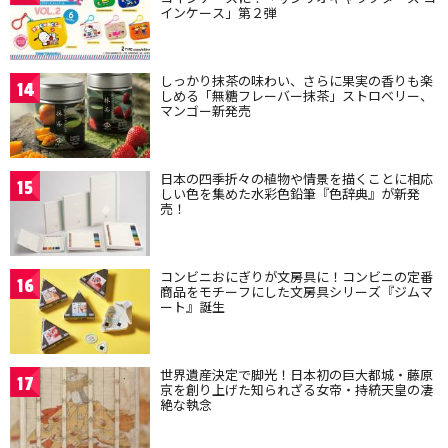
インケース」第２弾
しっかり抹茶の味わい、さらに果実の香りも楽
14
しめる「無糖フレーバー抹茶」ストロベリー、
マンゴー新発売
日本の四季折々の植物や情景を描くことに相応
15
しい色を集めた水彩色鉛筆『色辞典』が新発
売！
コンビニおにぎりが文房具に！コンビニの定番
16
商品をモチーフにした文房具シリーズ『ジムマ
ート』誕生
世界遺産決定で脚光！日本初の巨大都城・藤原
17
京を創り上げた知られざる女帝・持統天皇の凄
絶な執念