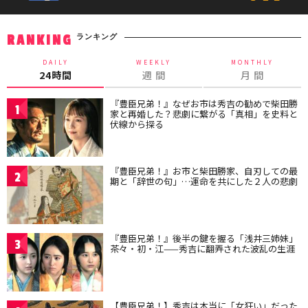
ランキング
RANKING
DAILY
WEEKLY
MONTHLY
24時間
週 間
月 間
『豊臣兄弟！』なぜお市は秀吉の勧めで柴田勝
1
家と再婚した？悲劇に繋がる「真相」を史料と
伏線から探る
『豊臣兄弟！』お市と柴田勝家、自刃しての最
2
期と「辞世の句」…運命を共にした２人の悲劇
『豊臣兄弟！』後半の鍵を握る「浅井三姉妹」
3
茶々・初・江——秀吉に翻弄された波乱の生涯
【豊臣兄弟！】秀吉は本当に「女狂い」だった