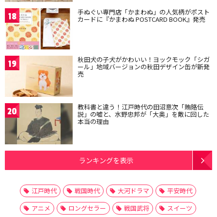
手ぬぐい専門店「かまわぬ」の人気柄がポスト
18
カードに『かまわぬ POSTCARD BOOK』発売
秋田犬の子犬がかわいい！ヨックモック「シガ
19
ール」地域バージョンの秋田デザイン缶が新発
売
教科書と違う！江戸時代の田沼意次「賄賂伝
20
説」の嘘と、水野忠邦が「大奥」を敵に回した
本当の理由
ランキングを表示
江戸時代
戦国時代
大河ドラマ
平安時代
アニメ
ロングセラー
戦国武将
スイーツ