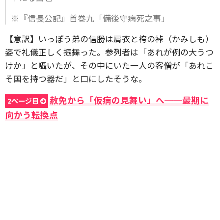
※『信長公記』首巻九「備後守病死之事」
【意訳】いっぽう弟の信勝は肩衣と袴の裃（かみしも）
姿で礼儀正しく振舞った。参列者は「あれが例の大うつ
けか」と囁いたが、その中にいた一人の客僧が「あれこ
そ国を持つ器だ」と口にしたそうな。
赦免から「仮病の見舞い」へ──最期に
2ページ目
向かう転換点