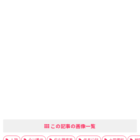
この記事の画像一覧
人物
今川義元
佐久間盛重
信長公記
土田御前
戦