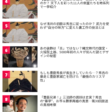
4
のか？ 天下人を彩った11人の側室たちを時系列
で一挙紹介
なぜ浅井の旧臣は秀吉に従ったのか？ 武力を使
5
わず“自分の味方”に変えた裏工作の技法とは
あの装飾は「炎」ではない？縄文時代の国宝・
6
火焔型土器、5000年前の人々が刻んだ謎とデザ
インの秘密
もしも豊臣秀長が長生きしていたら…？秀吉の
7
暴走と豊臣家滅亡を防げた「最強のカリスマ
性」
『豊臣兄弟！』三法師の誘拐は史実？秀吉
8
の“暴挙”、お市＆勝家再婚の真意…第30回放送
の真相考察