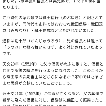
ました。2歳年長の信長とは実兄弟で、すぐ下の弟に当
たります。
江戸時代の系図類では織田信行（のぶゆき）と記されて
いますが、同時代の史料ではおおむね織田信勝・織田達
成（みちなり）・織田信成などと記されていました。
通称は勘十郎（かんじゅうろう）、兄の信長とは違って
「うつけ」な振る舞いをせず、よく対比されていたよう
です。
天文20年（1551年）に父の信秀が病床に臥すと、信長と
共同で所領の統治を行うようになりました。このころか
ら織田家の次期当主はどちらになるか？家中ではさまざ
まな思惑が交錯していたことでしょう。
翌天文21年（1552年）に信秀が亡くなると、父の葬儀で
暴挙に及んだ信長に対し、信勝は礼儀正しく振舞ったこ