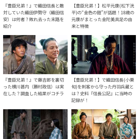
『豊臣兄弟！』で織田信長と敵
【豊臣兄弟！】松平元康(松下洸
対していた織田伊勢守（織田信
平)の“金色の鎧”が話題！18歳の
安）は何者？敗れ去った末路を
元康がまとった金陀美具足の由
紹介
来と特徴
『豊臣兄弟！』で藤吉郎を裏切
【豊臣兄弟！】で織田信長(小栗
った横川甚内（勝村政信）は実
旬)を刺客から守った丹羽兵蔵と
在した？調査した結果がコチラ
は？史料『信長公記』に当時の
記録が！