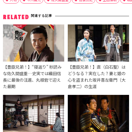
関連する記事
RELATED
【豊臣兄弟！】“寝返り” 秒読み
【豊臣兄弟！】直（白石聖）は
な佐久間盛重…史実では織田信
どうなる？実在した？妻と娘の
長に最後の注進、丸根砦で迎え
心を盗まれた坂井喜左衛門（大
た最期
倉孝二）の生涯