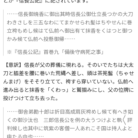
とが『信長公記』に記されています。
……信長御焼香に御出其時信長公御仕立長つかの大刀
わきさしを三五なわにてまかせられ髪はちやせんに巻
立袴もめし候はて仏前へ御出有て抹香をくはつと御つ
かみ候て仏前へ投懸御帰……
※『信長公記』首巻九「備後守病死之事」
【意訳】信長が父の葬儀に現れる。そのいでたちは大太
刀と脇差を腰に巻いた荒縄へ差し、頭は茶筅髷（ちゃせ
んまげ）をそそり立てて、袴すら穿いていない。仏前へ
進み出ると抹香を「くわっ」と鷲掴みにし、父の位牌に
投げつけて立ち去った。
……御舎弟勘十郎は折目高成肩灰袴めし候て有へき如
くの御沙汰也 三郎信長公を例の大うつけよと執〳〵評
判候し也其中に筑紫の客僧一人あれこそ国は持人よと
申たる由也……