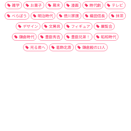
雑学
お菓子
幕末
漫画
時代劇
テレビ
べらぼう
明治時代
徳川家康
織田信長
抹茶
デザイン
文房具
フィギュア
展覧会
鎌倉時代
豊臣秀吉
豊臣兄弟！
昭和時代
光る君へ
葛飾北斎
鎌倉殿の13人