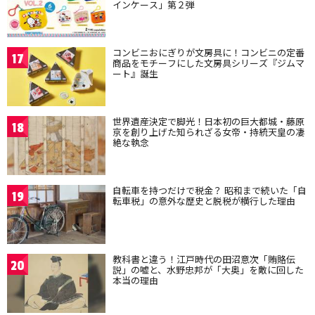
インケース」第２弾
コンビニおにぎりが文房具に！コンビニの定番
17
商品をモチーフにした文房具シリーズ『ジムマ
ート』誕生
世界遺産決定で脚光！日本初の巨大都城・藤原
18
京を創り上げた知られざる女帝・持統天皇の凄
絶な執念
自転車を持つだけで税金？ 昭和まで続いた「自
19
転車税」の意外な歴史と脱税が横行した理由
教科書と違う！江戸時代の田沼意次「賄賂伝
20
説」の嘘と、水野忠邦が「大奥」を敵に回した
本当の理由