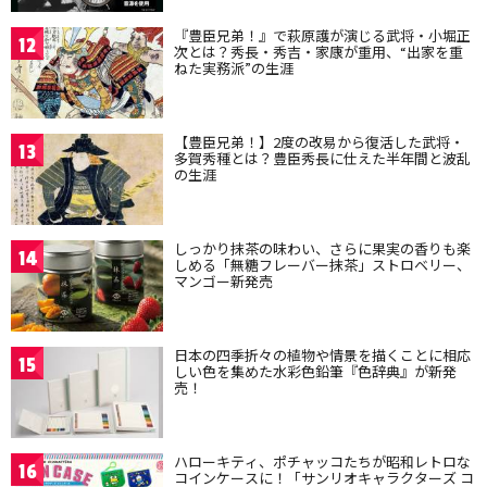
『豊臣兄弟！』で萩原護が演じる武将・小堀正
12
次とは？秀長・秀吉・家康が重用、“出家を重
ねた実務派”の生涯
【豊臣兄弟！】2度の改易から復活した武将・
13
多賀秀種とは？豊臣秀長に仕えた半年間と波乱
の生涯
しっかり抹茶の味わい、さらに果実の香りも楽
14
しめる「無糖フレーバー抹茶」ストロベリー、
マンゴー新発売
日本の四季折々の植物や情景を描くことに相応
15
しい色を集めた水彩色鉛筆『色辞典』が新発
売！
ハローキティ、ポチャッコたちが昭和レトロな
16
コインケースに！「サンリオキャラクターズ コ