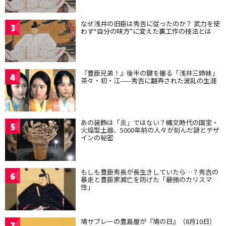
なぜ浅井の旧臣は秀吉に従ったのか？ 武力を使
3
わず“自分の味方”に変えた裏工作の技法とは
『豊臣兄弟！』後半の鍵を握る「浅井三姉妹」
4
茶々・初・江——秀吉に翻弄された波乱の生涯
あの装飾は「炎」ではない？縄文時代の国宝・
5
火焔型土器、5000年前の人々が刻んだ謎とデザ
インの秘密
もしも豊臣秀長が長生きしていたら…？秀吉の
6
暴走と豊臣家滅亡を防げた「最強のカリスマ
性」
鳩サブレーの豊島屋が『鳩の日』（8月10日）
7