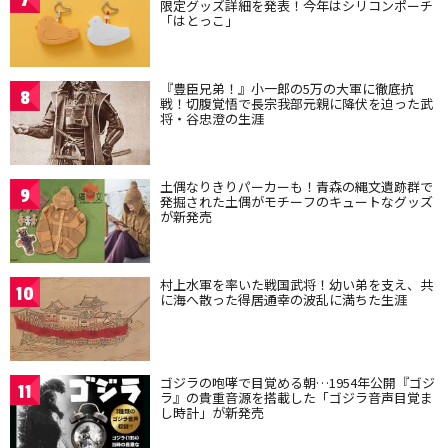
限定グッズ詳細を発表！今年はシリコンポーチ
「はとっこ」
『豊臣兄弟！』小一郎の5万の大軍に徹底抗
8
戦！切腹覚悟で長宗我部元親に降伏を迫った武
将・谷忠澄の生涯
土偶なりきりパーカーも！青森の縄文遺跡群で
9
発掘された土偶がモチーフのキュートなグッズ
が新発売
村上水軍を率いた戦国武将！幼い弟を支え、共
10
に海へ散った得居通幸の波乱に満ちた生涯
ゴジラの咆哮で目覚める朝…1954年公開『ゴジ
11
ラ』の貴重音源を搭載した「ゴジラ音声目覚ま
し時計」が新発売