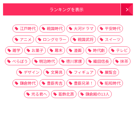
ランキングを表示
江戸時代
戦国時代
大河ドラマ
平安時代
アニメ
ロングセラー
戦国武将
スイーツ
雑学
お菓子
幕末
漫画
時代劇
テレビ
べらぼう
明治時代
徳川家康
織田信長
抹茶
デザイン
文房具
フィギュア
展覧会
鎌倉時代
豊臣秀吉
豊臣兄弟！
昭和時代
光る君へ
葛飾北斎
鎌倉殿の13人