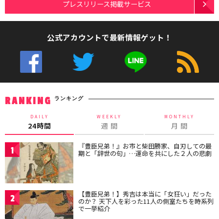
プレスリリース掲載サービス
公式アカウントで最新情報ゲット！
ランキング
RANKING
DAILY
WEEKLY
MONTHLY
24時間
週 間
月 間
『豊臣兄弟！』お市と柴田勝家、自刃しての最
1
期と「辞世の句」…運命を共にした２人の悲劇
【豊臣兄弟！】秀吉は本当に「女狂い」だった
2
のか？ 天下人を彩った11人の側室たちを時系列
で一挙紹介