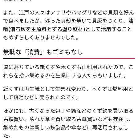
また、江戸の人々はアサリやハマグリなどの貝類を好ん
で食べましたが、残った貝殻を焼いて
貝灰
をつくり、
漆
喰(消石灰を主原料とする塗り壁材)として活用する
こと
もめずらしくありませんでした。
無駄な「消費」もゴミもなし
道に落ちている
紙くずや木くず
も再利用されたので、こ
れらを拾い集めるのを生業にする人たちもいました。
紙くずは再生紙として生まれ変わり、木くずは燃料用と
して銭湯などに売られたのです。
ほかにも、古くなった包丁や鍋などのくず鉄を買い取る
古鉄買い
、壊れた傘を買い取る
古傘買い
なども存在し、
集めたものは新しい鉄製品や傘などに再活用されまし
た。