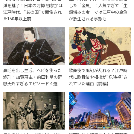
洋を魅了！日本の万博 初参加は
した「金魚」！人気すぎて「生
江戸時代、“あの国”で開催され
類憐みの令」では江戸中の金魚
た150年以上前
が放生される事態も
鼻毛を出し生活、ヘビを使った
歌舞伎で風紀が乱れる？江戸時
処刑…加賀藩主・前田利常の奇
代に歌舞伎や相撲が”危険視”さ
想天外すぎるエピソード４選
れていた理由【前編】