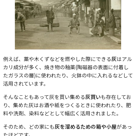
例えば、藁や木くずなどを燃やした際にできる
灰
はアル
カリ成分が多く、焼き物の釉薬(陶磁器の表面に付着し
たガラスの層)に使われたり、火鉢の中に入れるなどして
活用されています。
そんなこともあって灰を買い集める
灰買い
も存在してお
り、集めた灰はお酒や紙をつくるときに使われたり、肥
料や洗剤、染料などとして幅広く活用されました。
そのため、どの家にも
灰を溜めるための箱や小屋
があっ
たほどです。