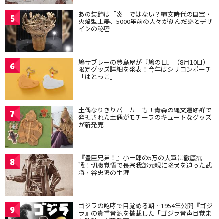
あの装飾は「炎」ではない？縄文時代の国宝・
5
火焔型土器、5000年前の人々が刻んだ謎とデザ
インの秘密
鳩サブレーの豊島屋が『鳩の日』（8月10日）
6
限定グッズ詳細を発表！今年はシリコンポーチ
「はとっこ」
土偶なりきりパーカーも！青森の縄文遺跡群で
7
発掘された土偶がモチーフのキュートなグッズ
が新発売
『豊臣兄弟！』小一郎の5万の大軍に徹底抗
8
戦！切腹覚悟で長宗我部元親に降伏を迫った武
将・谷忠澄の生涯
ゴジラの咆哮で目覚める朝…1954年公開『ゴジ
9
ラ』の貴重音源を搭載した「ゴジラ音声目覚ま