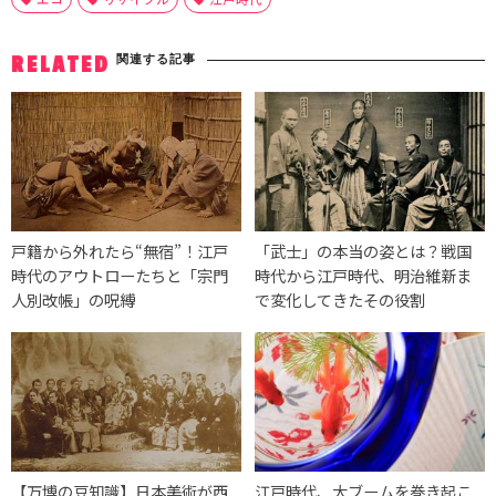
関連する記事
RELATED
戸籍から外れたら“無宿”！江戸
「武士」の本当の姿とは？戦国
時代のアウトローたちと「宗門
時代から江戸時代、明治維新ま
人別改帳」の呪縛
で変化してきたその役割
【万博の豆知識】日本美術が西
江戸時代、大ブームを巻き起こ