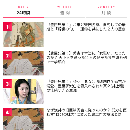
DAILY
WEEKLY
MONTHLY
24時間
週 間
月 間
『豊臣兄弟！』お市と柴田勝家、自刃しての最
1
期と「辞世の句」…運命を共にした２人の悲劇
【豊臣兄弟！】秀吉は本当に「女狂い」だった
2
のか？ 天下人を彩った11人の側室たちを時系列
で一挙紹介
『豊臣兄弟！』茶々＝悪女はほぼ創作？秀吉が
3
溺愛、豊臣家滅亡を背負わされた茶々(井上和)
の壮絶すぎる生涯
なぜ浅井の旧臣は秀吉に従ったのか？ 武力を使
4
わず“自分の味方”に変えた裏工作の技法とは