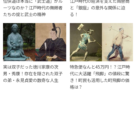
任侠道は本当に「武士道」がル
江戸時代の経済を支えた両替商
ーツなのか？江戸時代の無頼者
と「銀座」の意外な関係に迫
たちの掟と武士の精神
る！
実は双子だった徳川家康の次
特急便なんと45万円！？江戸時
男・秀康！存在を隠された双子
代に大活躍「飛脚」の値段に驚
の弟・永見貞愛の数奇な人生
き！町民も活用した町飛脚の価
格は？