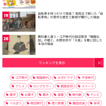
自転車を持つだけで税金？ 昭和まで続いた「自
19
転車税」の意外な歴史と脱税が横行した理由
教科書と違う！江戸時代の田沼意次「賄賂伝
20
説」の嘘と、水野忠邦が「大奥」を敵に回した
本当の理由
ランキングを表示
江戸時代
戦国時代
大河ドラマ
平安時代
アニメ
ロングセラー
戦国武将
スイーツ
雑学
お菓子
幕末
漫画
時代劇
テレビ
べらぼう
明治時代
徳川家康
織田信長
抹茶