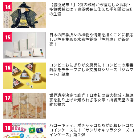
【豊臣兄弟！】2度の改易から復活した武将・
14
多賀秀種とは？豊臣秀長に仕えた半年間と波乱
の生涯
日本の四季折々の植物や情景を描くことに相応
15
しい色を集めた水彩色鉛筆『色辞典』が新発
売！
コンビニおにぎりが文房具に！コンビニの定番
16
商品をモチーフにした文房具シリーズ『ジムマ
ート』誕生
世界遺産決定で脚光！日本初の巨大都城・藤原
17
京を創り上げた知られざる女帝・持統天皇の凄
絶な執念
ハローキティ、ポチャッコたちが昭和レトロな
18
コインケースに！「サンリオキャラクターズ コ
インケース」第２弾