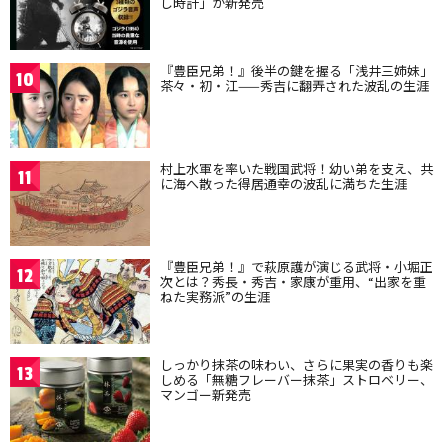
し時計」が新発売
『豊臣兄弟！』後半の鍵を握る「浅井三姉妹」
10
茶々・初・江——秀吉に翻弄された波乱の生涯
村上水軍を率いた戦国武将！幼い弟を支え、共
11
に海へ散った得居通幸の波乱に満ちた生涯
『豊臣兄弟！』で萩原護が演じる武将・小堀正
12
次とは？秀長・秀吉・家康が重用、“出家を重
ねた実務派”の生涯
しっかり抹茶の味わい、さらに果実の香りも楽
13
しめる「無糖フレーバー抹茶」ストロベリー、
マンゴー新発売