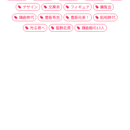
デザイン
文房具
フィギュア
展覧会
鎌倉時代
豊臣秀吉
豊臣兄弟！
昭和時代
光る君へ
葛飾北斎
鎌倉殿の13人