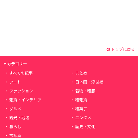
トップに戻る
カテゴリー
すべての記事
まとめ
アート
日本画・浮世絵
ファッション
着物・和服
雑貨・インテリア
和雑貨
グルメ
和菓子
観光・地域
エンタメ
暮らし
歴史・文化
古写真