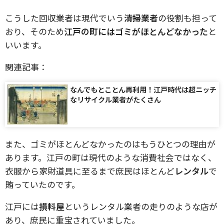
こうした回収業者は現代でいう
清掃業者
の役割も担って
おり、そのため
江戸の町にはゴミがほとんどなかった
と
いいます。
関連記事：
なんでもとことん再利用！江戸時代は超ニッチ
なリサイクル業者がたくさん
また、ゴミがほとんどなかったのはもうひとつの理由が
あります。江戸の町は現代のような消費社会ではなく、
衣服から家財道具に至るまで庶民はほとんど
レンタル
で
賄っていたのです。
江戸には
損料屋
というレンタル業者の走りのような店が
あり、庶民に重宝されていました。