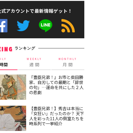
公式アカウントで最新情報ゲット！
ランキング
KING
ILY
WEEKLY
MONTHLY
4時間
週 間
月 間
『豊臣兄弟！』お市と柴田勝
家、自刃しての最期と「辞世
の句」…運命を共にした２人
の悲劇
【豊臣兄弟！】秀吉は本当に
「女狂い」だったのか？ 天下
人を彩った11人の側室たちを
時系列で一挙紹介