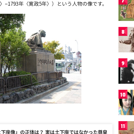
7
〉–1793年〈寛政5年〉）という人物の像です。
8
9
10
11
土下座像」の正体は？ 実は土下座ではなかった尊皇