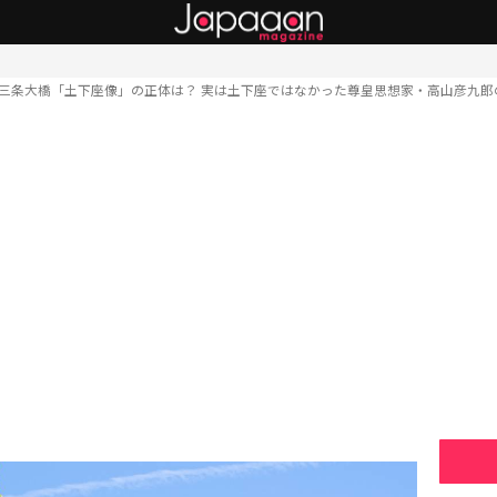
 三条大橋「土下座像」の正体は？ 実は土下座ではなかった尊皇思想家・高山彦九郎