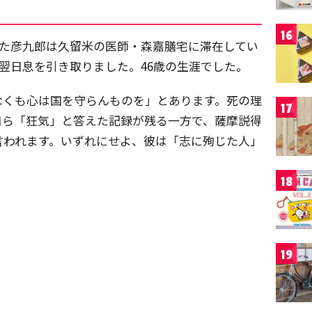
16
ていた彦九郎は久留米の医師・森嘉膳宅に滞在してい
、翌日息を引き取りました。46歳の生涯でした。
なくも心は国を守らんものを」とあります。死の理
17
自ら「狂気」と答えた記録が残る一方で、薩摩説得
言われます。いずれにせよ、彼は「志に殉じた人」
18
19