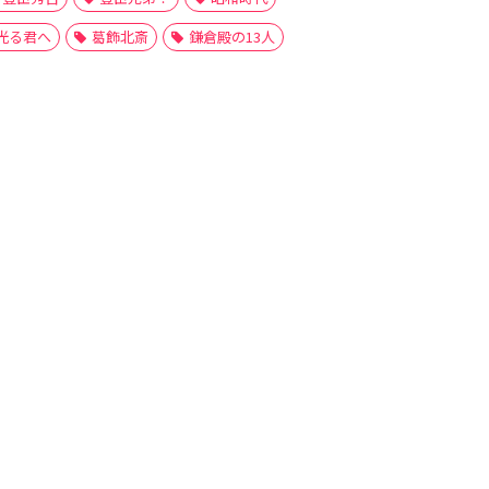
光る君へ
葛飾北斎
鎌倉殿の13人