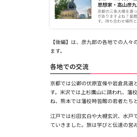
思想家・高山彦九
京都の三条大橋を渡
がありますよね？皇
す。待ち合わせ場所
【後編】は、彦九郎の各地での人々
ます。
各地での交流
京都では公卿の伏原宣條や岩倉具選
す。米沢では上杉鷹山に請われ、藩
ね、熊本では藩校時習館の若者たち
江戸では杉田玄白や大槻玄沢、水戸
ていきました。旅は学びと伝達の営