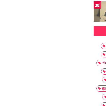
20
戦
織