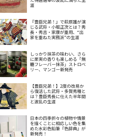
涯
『豊臣兄弟！』で萩原護が演
じる武将・小堀正次とは？秀
長・秀吉・家康が重用、“出
家を重ねた実務派”の生涯
しっかり抹茶の味わい、さら
に果実の香りも楽しめる「無
糖フレーバー抹茶」ストロベ
リー、マンゴー新発売
【豊臣兄弟！】2度の改易か
ら復活した武将・多賀秀種と
は？豊臣秀長に仕えた半年間
と波乱の生涯
日本の四季折々の植物や情景
を描くことに相応しい色を集
めた水彩色鉛筆『色辞典』が
新発売！