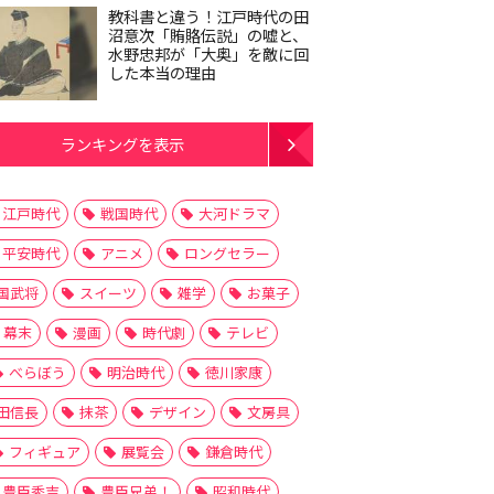
教科書と違う！江戸時代の田
沼意次「賄賂伝説」の嘘と、
水野忠邦が「大奥」を敵に回
した本当の理由
ランキングを表示
江戸時代
戦国時代
大河ドラマ
平安時代
アニメ
ロングセラー
国武将
スイーツ
雑学
お菓子
幕末
漫画
時代劇
テレビ
べらぼう
明治時代
徳川家康
田信長
抹茶
デザイン
文房具
フィギュア
展覧会
鎌倉時代
豊臣秀吉
豊臣兄弟！
昭和時代