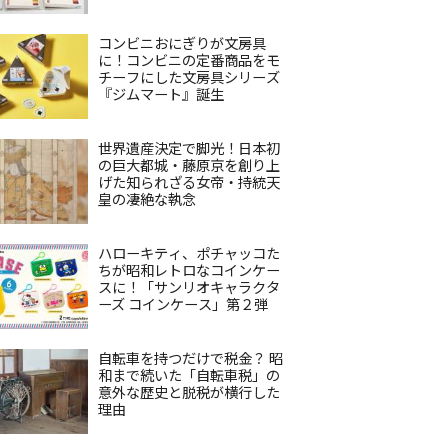
コンビニおにぎりが文房具
に！コンビニの定番商品をモ
チーフにした文房具シリーズ
『ジムマート』誕生
世界遺産決定で脚光！日本初
の巨大都城・藤原京を創り上
げた知られざる女帝・持統天
皇の凄絶な執念
ハローキティ、ポチャッコた
ちが昭和レトロなコインケー
スに！「サンリオキャラクタ
ーズ コインケース」第２弾
自転車を持つだけで税金？ 昭
和まで続いた「自転車税」の
意外な歴史と脱税が横行した
理由