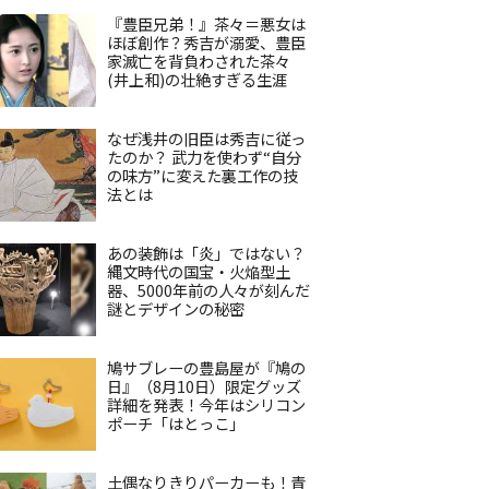
『豊臣兄弟！』茶々＝悪女は
ほぼ創作？秀吉が溺愛、豊臣
家滅亡を背負わされた茶々
(井上和)の壮絶すぎる生涯
なぜ浅井の旧臣は秀吉に従っ
たのか？ 武力を使わず“自分
の味方”に変えた裏工作の技
法とは
あの装飾は「炎」ではない？
縄文時代の国宝・火焔型土
器、5000年前の人々が刻んだ
謎とデザインの秘密
鳩サブレーの豊島屋が『鳩の
日』（8月10日）限定グッズ
詳細を発表！今年はシリコン
ポーチ「はとっこ」
土偶なりきりパーカーも！青