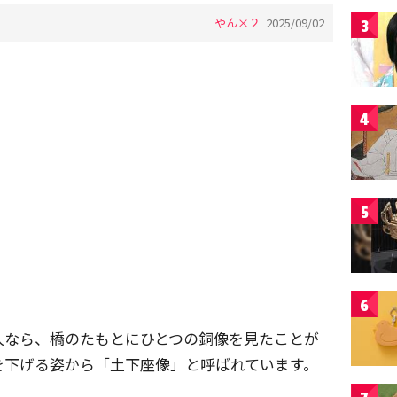
やん×２
2025/09/02
3
4
5
6
人なら、橋のたもとにひとつの銅像を見たことが
を下げる姿から「土下座像」と呼ばれています。