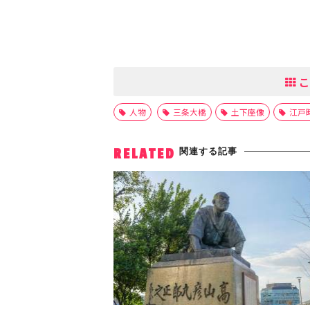
こ
人物
三条大橋
土下座像
江戸
関連する記事
RELATED