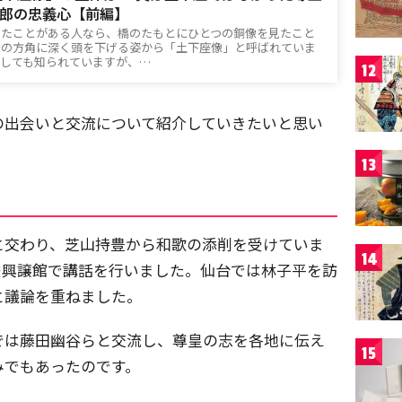
郎の忠義心【前編】
ったことがある人なら、橋のたもとにひとつの銅像を見たこと
居の方角に深く頭を下げる姿から「土下座像」と呼ばれていま
としても知られていますが、…
12
の出会いと交流について紹介していきたいと思い
13
と交わり、芝山持豊から和歌の添削を受けていま
14
校興譲館で講話を行いました。仙台では林子平を訪
と議論を重ねました。
では藤田幽谷らと交流し、尊皇の志を各地に伝え
15
みでもあったのです。