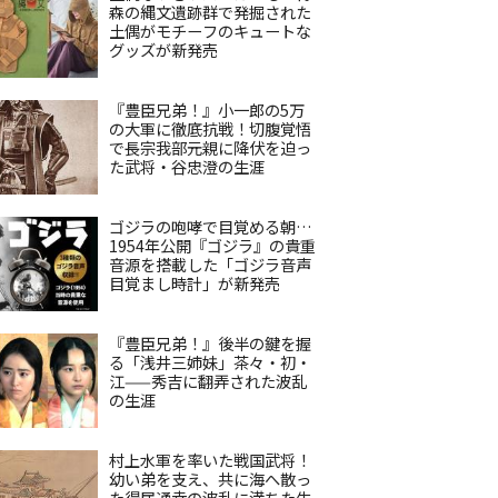
森の縄文遺跡群で発掘された
土偶がモチーフのキュートな
グッズが新発売
『豊臣兄弟！』小一郎の5万
の大軍に徹底抗戦！切腹覚悟
で長宗我部元親に降伏を迫っ
た武将・谷忠澄の生涯
ゴジラの咆哮で目覚める朝…
1954年公開『ゴジラ』の貴重
音源を搭載した「ゴジラ音声
目覚まし時計」が新発売
『豊臣兄弟！』後半の鍵を握
る「浅井三姉妹」茶々・初・
江——秀吉に翻弄された波乱
の生涯
村上水軍を率いた戦国武将！
幼い弟を支え、共に海へ散っ
た得居通幸の波乱に満ちた生