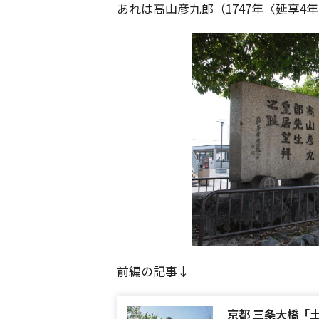
あれは高山彦九郎（1747年〈延享4年
前編の記事↓
京都 三条大橋「