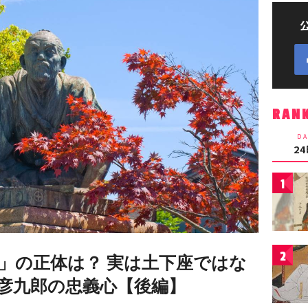
RAN
DA
2
1
2
像」の正体は？ 実は土下座ではな
彦九郎の忠義心【後編】