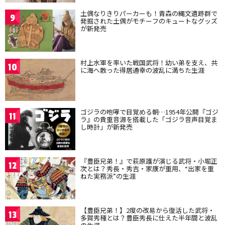
土偶なりきりパーカーも！青森の縄文遺跡群で
9
発掘された土偶がモチーフのキュートなグッズ
が新発売
村上水軍を率いた戦国武将！幼い弟を支え、共
10
に海へ散った得居通幸の波乱に満ちた生涯
ゴジラの咆哮で目覚める朝…1954年公開『ゴジ
11
ラ』の貴重音源を搭載した「ゴジラ音声目覚ま
し時計」が新発売
『豊臣兄弟！』で萩原護が演じる武将・小堀正
12
次とは？秀長・秀吉・家康が重用、“出家を重
ねた実務派”の生涯
【豊臣兄弟！】2度の改易から復活した武将・
13
多賀秀種とは？豊臣秀長に仕えた半年間と波乱