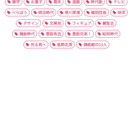
雑学
お菓子
幕末
漫画
時代劇
テレビ
べらぼう
明治時代
徳川家康
織田信長
抹茶
デザイン
文房具
フィギュア
展覧会
鎌倉時代
豊臣秀吉
豊臣兄弟！
昭和時代
光る君へ
葛飾北斎
鎌倉殿の13人