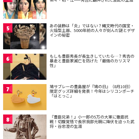
あの装飾は「炎」ではない？縄文時代の国宝・
5
火焔型土器、5000年前の人々が刻んだ謎とデザ
インの秘密
もしも豊臣秀長が長生きしていたら…？秀吉の
6
暴走と豊臣家滅亡を防げた「最強のカリスマ
性」
鳩サブレーの豊島屋が『鳩の日』（8月10日）
7
限定グッズ詳細を発表！今年はシリコンポーチ
「はとっこ」
『豊臣兄弟！』小一郎の5万の大軍に徹底抗
8
戦！切腹覚悟で長宗我部元親に降伏を迫った武
将・谷忠澄の生涯