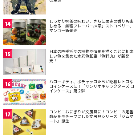
の生涯
しっかり抹茶の味わい、さらに果実の香りも楽
14
しめる「無糖フレーバー抹茶」ストロベリー、
マンゴー新発売
日本の四季折々の植物や情景を描くことに相応
15
しい色を集めた水彩色鉛筆『色辞典』が新発
売！
ハローキティ、ポチャッコたちが昭和レトロな
16
コインケースに！「サンリオキャラクターズ コ
インケース」第２弾
コンビニおにぎりが文房具に！コンビニの定番
17
商品をモチーフにした文房具シリーズ『ジムマ
ート』誕生