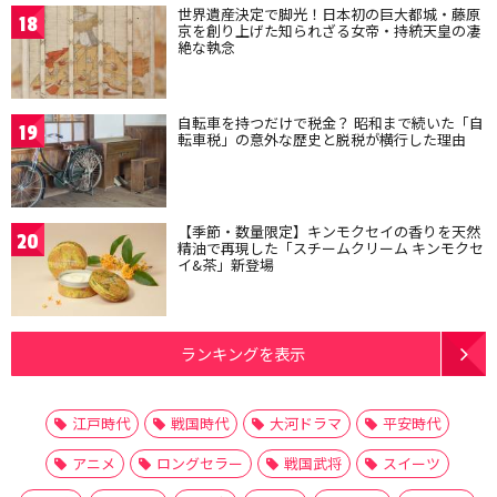
世界遺産決定で脚光！日本初の巨大都城・藤原
18
京を創り上げた知られざる女帝・持統天皇の凄
絶な執念
自転車を持つだけで税金？ 昭和まで続いた「自
19
転車税」の意外な歴史と脱税が横行した理由
【季節・数量限定】キンモクセイの香りを天然
20
精油で再現した「スチームクリーム キンモクセ
イ&茶」新登場
ランキングを表示
江戸時代
戦国時代
大河ドラマ
平安時代
アニメ
ロングセラー
戦国武将
スイーツ