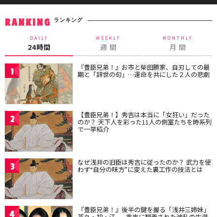
ランキング
RANKING
DAILY
WEEKLY
MONTHLY
24時間
週 間
月 間
『豊臣兄弟！』お市と柴田勝家、自刃しての最
1
期と「辞世の句」…運命を共にした２人の悲劇
【豊臣兄弟！】秀吉は本当に「女狂い」だった
2
のか？ 天下人を彩った11人の側室たちを時系列
で一挙紹介
なぜ浅井の旧臣は秀吉に従ったのか？ 武力を使
3
わず“自分の味方”に変えた裏工作の技法とは
『豊臣兄弟！』後半の鍵を握る「浅井三姉妹」
4
茶々・初・江——秀吉に翻弄された波乱の生涯