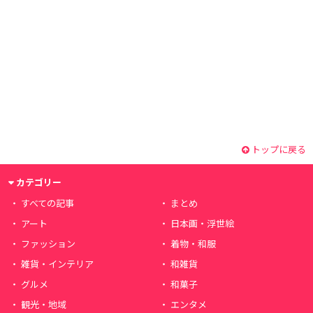
トップに戻る
カテゴリー
すべての記事
まとめ
アート
日本画・浮世絵
ファッション
着物・和服
雑貨・インテリア
和雑貨
グルメ
和菓子
観光・地域
エンタメ