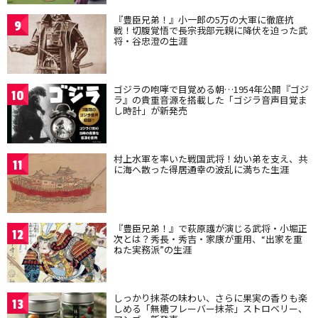
『豊臣兄弟！』小一郎の5万の大軍に徹底抗
9
戦！切腹覚悟で長宗我部元親に降伏を迫った武
将・谷忠澄の生涯
ゴジラの咆哮で目覚める朝…1954年公開『ゴジ
10
ラ』の貴重音源を搭載した「ゴジラ音声目覚ま
し時計」が新発売
村上水軍を率いた戦国武将！幼い弟を支え、共
11
に海へ散った得居通幸の波乱に満ちた生涯
『豊臣兄弟！』で萩原護が演じる武将・小堀正
12
次とは？秀長・秀吉・家康が重用、“出家を重
ねた実務派”の生涯
しっかり抹茶の味わい、さらに果実の香りも楽
13
しめる「無糖フレーバー抹茶」ストロベリー、