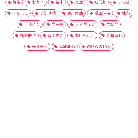
雑学
お菓子
幕末
漫画
時代劇
テレビ
べらぼう
明治時代
徳川家康
織田信長
抹茶
デザイン
文房具
フィギュア
展覧会
鎌倉時代
豊臣秀吉
豊臣兄弟！
昭和時代
光る君へ
葛飾北斎
鎌倉殿の13人