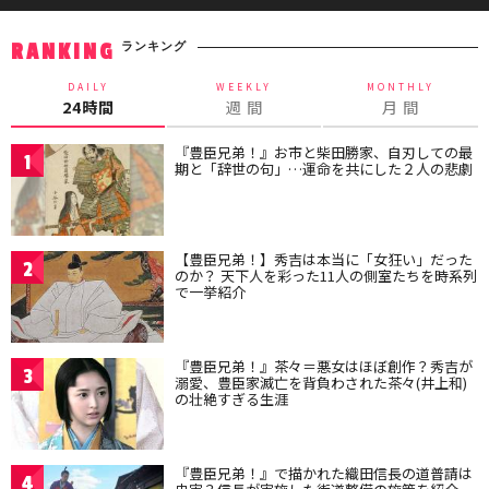
ランキング
RANKING
DAILY
WEEKLY
MONTHLY
24時間
週 間
月 間
『豊臣兄弟！』お市と柴田勝家、自刃しての最
1
期と「辞世の句」…運命を共にした２人の悲劇
【豊臣兄弟！】秀吉は本当に「女狂い」だった
2
のか？ 天下人を彩った11人の側室たちを時系列
で一挙紹介
『豊臣兄弟！』茶々＝悪女はほぼ創作？秀吉が
3
溺愛、豊臣家滅亡を背負わされた茶々(井上和)
の壮絶すぎる生涯
『豊臣兄弟！』で描かれた織田信長の道普請は
4