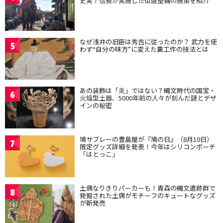
史実？信長が実施した街道整備の施策を紹介
なぜ浅井の旧臣は秀吉に従ったのか？ 武力を使
5
わず“自分の味方”に変えた裏工作の技法とは
あの装飾は「炎」ではない？縄文時代の国宝・
6
火焔型土器、5000年前の人々が刻んだ謎とデザ
インの秘密
鳩サブレーの豊島屋が『鳩の日』（8月10日）
7
限定グッズ詳細を発表！今年はシリコンポーチ
「はとっこ」
土偶なりきりパーカーも！青森の縄文遺跡群で
8
発掘された土偶がモチーフのキュートなグッズ
が新発売