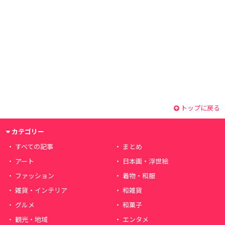
トップに戻る
カテゴリー
すべての記事
まとめ
アート
日本画・浮世絵
ファッション
着物・和服
雑貨・インテリア
和雑貨
グルメ
和菓子
観光・地域
エンタメ