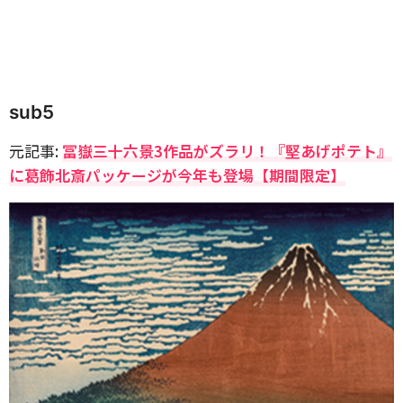
sub5
元記事:
冨嶽三十六景3作品がズラリ！『堅あげポテト』
に葛飾北斎パッケージが今年も登場【期間限定】