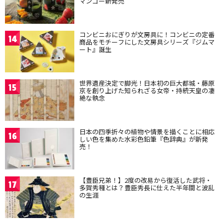
マンゴー新発売
コンビニおにぎりが文房具に！コンビニの定番
14
商品をモチーフにした文房具シリーズ『ジムマ
ート』誕生
世界遺産決定で脚光！日本初の巨大都城・藤原
15
京を創り上げた知られざる女帝・持統天皇の凄
絶な執念
日本の四季折々の植物や情景を描くことに相応
16
しい色を集めた水彩色鉛筆『色辞典』が新発
売！
【豊臣兄弟！】2度の改易から復活した武将・
17
多賀秀種とは？豊臣秀長に仕えた半年間と波乱
の生涯