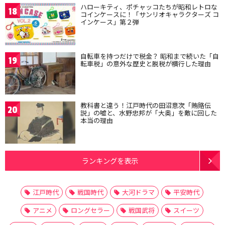
ハローキティ、ポチャッコたちが昭和レトロな
18
コインケースに！「サンリオキャラクターズ コ
インケース」第２弾
自転車を持つだけで税金？ 昭和まで続いた「自
19
転車税」の意外な歴史と脱税が横行した理由
教科書と違う！江戸時代の田沼意次「賄賂伝
20
説」の嘘と、水野忠邦が「大奥」を敵に回した
本当の理由
ランキングを表示
江戸時代
戦国時代
大河ドラマ
平安時代
アニメ
ロングセラー
戦国武将
スイーツ