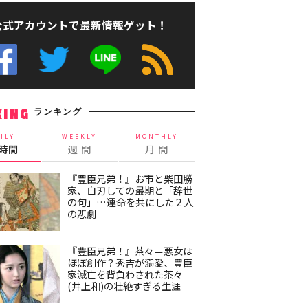
公式アカウントで最新情報ゲット！
ランキング
KING
ILY
WEEKLY
MONTHLY
4時間
週 間
月 間
『豊臣兄弟！』お市と柴田勝
家、自刃しての最期と「辞世
の句」…運命を共にした２人
の悲劇
『豊臣兄弟！』茶々＝悪女は
ほぼ創作？秀吉が溺愛、豊臣
家滅亡を背負わされた茶々
(井上和)の壮絶すぎる生涯