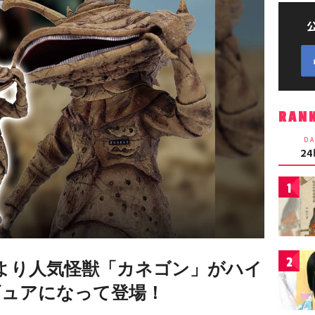
RAN
DA
2
1
2
より人気怪獣「カネゴン」がハイ
ギュアになって登場！