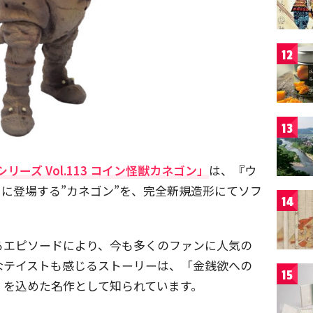
12
13
シリーズ Vol.113 コイン怪獣カネゴン」
は、『ウ
」に登場する”カネゴン”を、完全新規造形にてソフ
14
るエピソードにより、今も多くのファンに人気の
なテイストも感じるストーリーは、「金銭欲への
15
」を込めた名作として知られています。