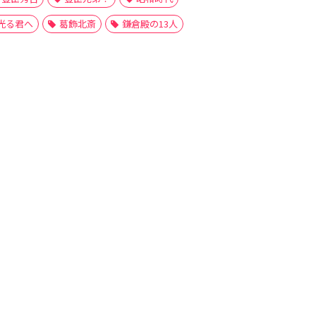
光る君へ
葛飾北斎
鎌倉殿の13人