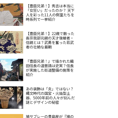
【豊臣兄弟！】秀吉は本当に
「女狂い」だったのか？ 天下
人を彩った11人の側室たちを
時系列で一挙紹介
【豊臣兄弟！】22歳で散った
長宗我部元親の天才後継者・
信親とは？武勇を奮った若武
者の壮絶な最期
『豊臣兄弟！』で描かれた織
田信長の道普請は史実？信長
が実施した街道整備の施策を
紹介
あの装飾は「炎」ではない？
縄文時代の国宝・火焔型土
器、5000年前の人々が刻んだ
謎とデザインの秘密
鳩サブレーの豊島屋が『鳩の