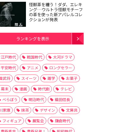
怪獣革を纏う！ダダ、エレキ
ング…ウルトラ怪獣モチーフ
の革を使った新アパレルコレ
クションが発表
ランキングを表示
江戸時代
戦国時代
大河ドラマ
平安時代
アニメ
ロングセラー
国武将
スイーツ
雑学
お菓子
幕末
漫画
時代劇
テレビ
べらぼう
明治時代
織田信長
川家康
抹茶
デザイン
文房具
フィギュア
展覧会
鎌倉時代
豊臣秀吉
豊臣兄弟！
昭和時代