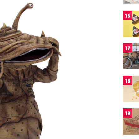
16
17
18
19