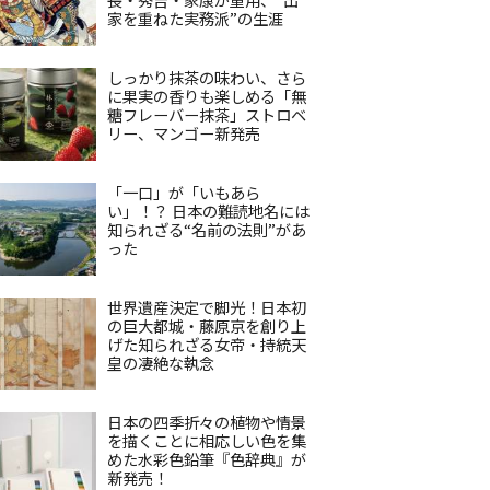
家を重ねた実務派”の生涯
しっかり抹茶の味わい、さら
に果実の香りも楽しめる「無
糖フレーバー抹茶」ストロベ
リー、マンゴー新発売
「一口」が「いもあら
い」！？ 日本の難読地名には
知られざる“名前の法則”があ
った
世界遺産決定で脚光！日本初
の巨大都城・藤原京を創り上
げた知られざる女帝・持統天
皇の凄絶な執念
日本の四季折々の植物や情景
を描くことに相応しい色を集
めた水彩色鉛筆『色辞典』が
新発売！