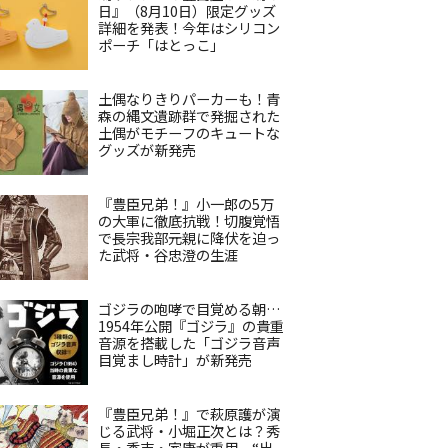
日』（8月10日）限定グッズ
詳細を発表！今年はシリコン
ポーチ「はとっこ」
土偶なりきりパーカーも！青
森の縄文遺跡群で発掘された
土偶がモチーフのキュートな
グッズが新発売
『豊臣兄弟！』小一郎の5万
の大軍に徹底抗戦！切腹覚悟
で長宗我部元親に降伏を迫っ
た武将・谷忠澄の生涯
ゴジラの咆哮で目覚める朝…
1954年公開『ゴジラ』の貴重
音源を搭載した「ゴジラ音声
目覚まし時計」が新発売
『豊臣兄弟！』で萩原護が演
じる武将・小堀正次とは？秀
長・秀吉・家康が重用、“出