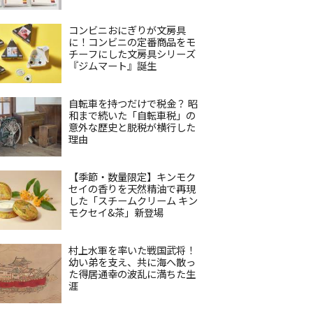
コンビニおにぎりが文房具
に！コンビニの定番商品をモ
チーフにした文房具シリーズ
『ジムマート』誕生
自転車を持つだけで税金？ 昭
和まで続いた「自転車税」の
意外な歴史と脱税が横行した
理由
【季節・数量限定】キンモク
セイの香りを天然精油で再現
した「スチームクリーム キン
モクセイ&茶」新登場
村上水軍を率いた戦国武将！
幼い弟を支え、共に海へ散っ
た得居通幸の波乱に満ちた生
涯