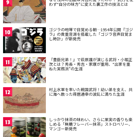
9
わず“自分の味方”に変えた裏工作の技法とは
ゴジラの咆哮で目覚める朝…1954年公開『ゴジ
10
ラ』の貴重音源を搭載した「ゴジラ音声目覚ま
し時計」が新発売
『豊臣兄弟！』で萩原護が演じる武将・小堀正
11
次とは？秀長・秀吉・家康が重用、“出家を重
ねた実務派”の生涯
村上水軍を率いた戦国武将！幼い弟を支え、共
12
に海へ散った得居通幸の波乱に満ちた生涯
しっかり抹茶の味わい、さらに果実の香りも楽
13
しめる「無糖フレーバー抹茶」ストロベリー、
マンゴー新発売