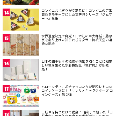
コンビニおにぎりが文房具に！コンビニの定番
14
商品をモチーフにした文房具シリーズ『ジムマ
ート』誕生
世界遺産決定で脚光！日本初の巨大都城・藤原
15
京を創り上げた知られざる女帝・持統天皇の凄
絶な執念
日本の四季折々の植物や情景を描くことに相応
16
しい色を集めた水彩色鉛筆『色辞典』が新発
売！
ハローキティ、ポチャッコたちが昭和レトロな
17
コインケースに！「サンリオキャラクターズ コ
インケース」第２弾
自転車を持つだけで税金？ 昭和まで続いた「自
18
転車税」の意外な歴史と脱税が横行した理由