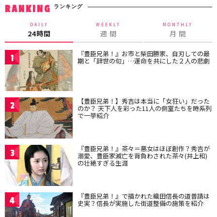
ランキング
RANKING
DAILY
WEEKLY
MONTHLY
24時間
週 間
月 間
『豊臣兄弟！』お市と柴田勝家、自刃しての最
1
期と「辞世の句」…運命を共にした２人の悲劇
【豊臣兄弟！】秀吉は本当に「女狂い」だった
2
のか？ 天下人を彩った11人の側室たちを時系列
で一挙紹介
『豊臣兄弟！』茶々＝悪女はほぼ創作？秀吉が
3
溺愛、豊臣家滅亡を背負わされた茶々(井上和)
の壮絶すぎる生涯
『豊臣兄弟！』で描かれた織田信長の道普請は
4
史実？信長が実施した街道整備の施策を紹介