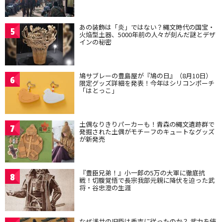
あの装飾は「炎」ではない？縄文時代の国宝・
5
火焔型土器、5000年前の人々が刻んだ謎とデザ
インの秘密
鳩サブレーの豊島屋が『鳩の日』（8月10日）
6
限定グッズ詳細を発表！今年はシリコンポーチ
「はとっこ」
土偶なりきりパーカーも！青森の縄文遺跡群で
7
発掘された土偶がモチーフのキュートなグッズ
が新発売
『豊臣兄弟！』小一郎の5万の大軍に徹底抗
8
戦！切腹覚悟で長宗我部元親に降伏を迫った武
将・谷忠澄の生涯
なぜ浅井の旧臣は秀吉に従ったのか？ 武力を使