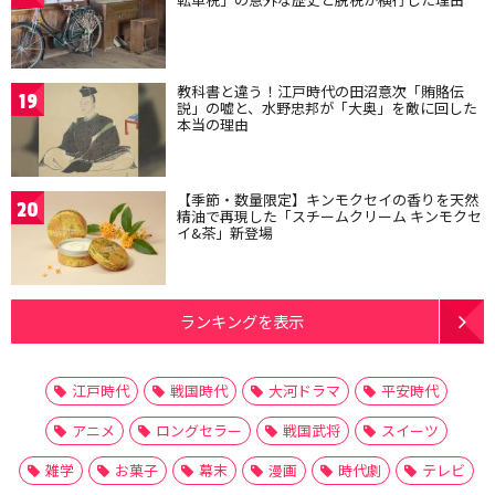
教科書と違う！江戸時代の田沼意次「賄賂伝
19
説」の嘘と、水野忠邦が「大奥」を敵に回した
本当の理由
【季節・数量限定】キンモクセイの香りを天然
20
精油で再現した「スチームクリーム キンモクセ
イ&茶」新登場
ランキングを表示
江戸時代
戦国時代
大河ドラマ
平安時代
アニメ
ロングセラー
戦国武将
スイーツ
雑学
お菓子
幕末
漫画
時代劇
テレビ