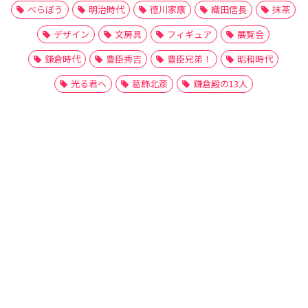
べらぼう
明治時代
徳川家康
織田信長
抹茶
デザイン
文房具
フィギュア
展覧会
鎌倉時代
豊臣秀吉
豊臣兄弟！
昭和時代
光る君へ
葛飾北斎
鎌倉殿の13人