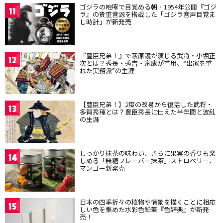
ゴジラの咆哮で目覚める朝…1954年公開『ゴジ
11
ラ』の貴重音源を搭載した「ゴジラ音声目覚ま
し時計」が新発売
『豊臣兄弟！』で萩原護が演じる武将・小堀正
12
次とは？秀長・秀吉・家康が重用、“出家を重
ねた実務派”の生涯
【豊臣兄弟！】2度の改易から復活した武将・
13
多賀秀種とは？豊臣秀長に仕えた半年間と波乱
の生涯
しっかり抹茶の味わい、さらに果実の香りも楽
14
しめる「無糖フレーバー抹茶」ストロベリー、
マンゴー新発売
日本の四季折々の植物や情景を描くことに相応
15
しい色を集めた水彩色鉛筆『色辞典』が新発
売！