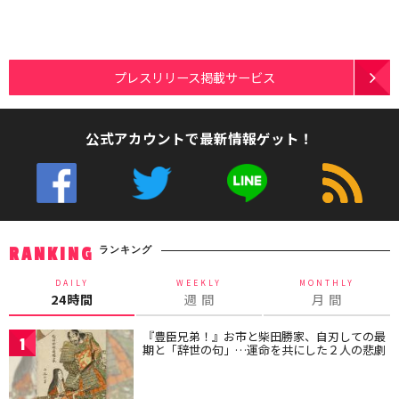
プレスリリース掲載サービス
公式アカウントで最新情報ゲット！
ランキング
RANKING
DAILY
WEEKLY
MONTHLY
24時間
週 間
月 間
『豊臣兄弟！』お市と柴田勝家、自刃しての最
1
期と「辞世の句」…運命を共にした２人の悲劇