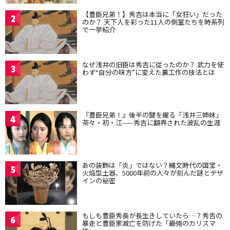
【豊臣兄弟！】秀吉は本当に「女狂い」だった
2
のか？ 天下人を彩った11人の側室たちを時系列
で一挙紹介
なぜ浅井の旧臣は秀吉に従ったのか？ 武力を使
3
わず“自分の味方”に変えた裏工作の技法とは
『豊臣兄弟！』後半の鍵を握る「浅井三姉妹」
4
茶々・初・江——秀吉に翻弄された波乱の生涯
あの装飾は「炎」ではない？縄文時代の国宝・
5
火焔型土器、5000年前の人々が刻んだ謎とデザ
インの秘密
もしも豊臣秀長が長生きしていたら…？秀吉の
6
暴走と豊臣家滅亡を防げた「最強のカリスマ