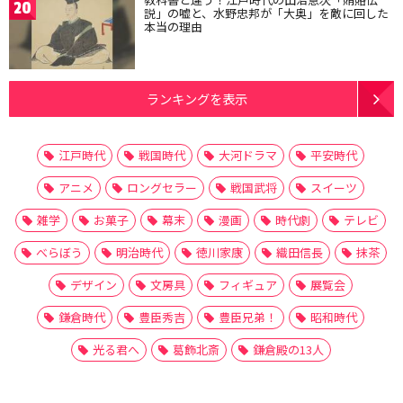
20
説」の嘘と、水野忠邦が「大奥」を敵に回した
本当の理由
ランキングを表示
江戸時代
戦国時代
大河ドラマ
平安時代
アニメ
ロングセラー
戦国武将
スイーツ
雑学
お菓子
幕末
漫画
時代劇
テレビ
べらぼう
明治時代
徳川家康
織田信長
抹茶
デザイン
文房具
フィギュア
展覧会
鎌倉時代
豊臣秀吉
豊臣兄弟！
昭和時代
光る君へ
葛飾北斎
鎌倉殿の13人