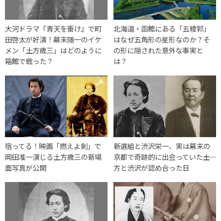
大河ドラマ『青天を衝け』で町
北海道・函館にある「五稜郭」
田啓太が好演！幕末随一のイケ
はなぜ五角形の星形なのか？そ
メン「土方歳三」はどのように
の形に隠された意外な事実と
箱館で戦った？
は？
宿ってる！映画「燃えよ剣」で
新選組と渋沢栄一、実は幕末の
岡田准一演じる土方歳三の新場
京都で奇跡的に出会っていた――土
面写真が公開
方と渋沢が認め合った日