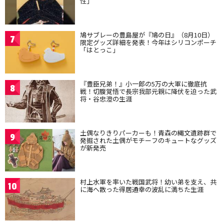
性」
鳩サブレーの豊島屋が『鳩の日』（8月10日）
7
限定グッズ詳細を発表！今年はシリコンポーチ
「はとっこ」
『豊臣兄弟！』小一郎の5万の大軍に徹底抗
8
戦！切腹覚悟で長宗我部元親に降伏を迫った武
将・谷忠澄の生涯
土偶なりきりパーカーも！青森の縄文遺跡群で
9
発掘された土偶がモチーフのキュートなグッズ
が新発売
村上水軍を率いた戦国武将！幼い弟を支え、共
10
に海へ散った得居通幸の波乱に満ちた生涯