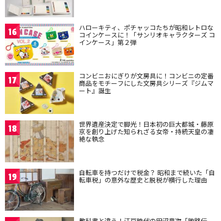
ハローキティ、ポチャッコたちが昭和レトロな
16
コインケースに！「サンリオキャラクターズ コ
インケース」第２弾
コンビニおにぎりが文房具に！コンビニの定番
17
商品をモチーフにした文房具シリーズ『ジムマ
ート』誕生
世界遺産決定で脚光！日本初の巨大都城・藤原
18
京を創り上げた知られざる女帝・持統天皇の凄
絶な執念
自転車を持つだけで税金？ 昭和まで続いた「自
19
転車税」の意外な歴史と脱税が横行した理由
教科書と違う！江戸時代の田沼意次「賄賂伝