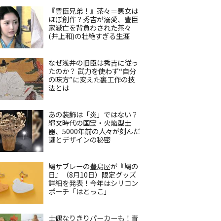
『豊臣兄弟！』茶々＝悪女は
ほぼ創作？秀吉が溺愛、豊臣
家滅亡を背負わされた茶々
(井上和)の壮絶すぎる生涯
なぜ浅井の旧臣は秀吉に従っ
たのか？ 武力を使わず“自分
の味方”に変えた裏工作の技
法とは
あの装飾は「炎」ではない？
縄文時代の国宝・火焔型土
器、5000年前の人々が刻んだ
謎とデザインの秘密
鳩サブレーの豊島屋が『鳩の
日』（8月10日）限定グッズ
詳細を発表！今年はシリコン
ポーチ「はとっこ」
土偶なりきりパーカーも！青