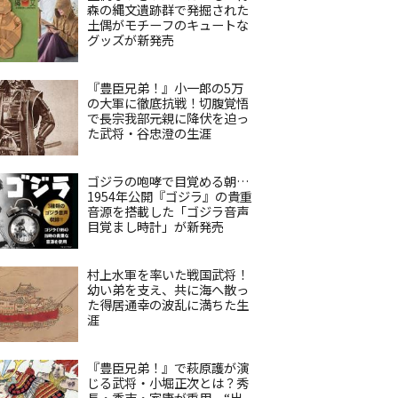
森の縄文遺跡群で発掘された
土偶がモチーフのキュートな
グッズが新発売
『豊臣兄弟！』小一郎の5万
の大軍に徹底抗戦！切腹覚悟
で長宗我部元親に降伏を迫っ
た武将・谷忠澄の生涯
ゴジラの咆哮で目覚める朝…
1954年公開『ゴジラ』の貴重
音源を搭載した「ゴジラ音声
目覚まし時計」が新発売
村上水軍を率いた戦国武将！
幼い弟を支え、共に海へ散っ
た得居通幸の波乱に満ちた生
涯
『豊臣兄弟！』で萩原護が演
じる武将・小堀正次とは？秀
長・秀吉・家康が重用、“出