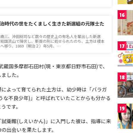
16
治時代の世をたくましく生きた新選組の元隊士た
方歳三、沖田総司など数々の歴史上の有名人を輩出した新選
下総国流山で降伏し、斬首の刑に処せられたのち、土方は榎本
17
へ移り、1869（明治２）年5月、…
日に武蔵国多摩郡石田村(現・東京都日野市石田)で、
しました。
18
婦によって育てられた土方は、幼少時は「バラガ
うな不良少年)」と呼ばれていたことからも分かる
ようです。
19
試衛館(しえいかん)」に入門した彼は、指導に来
命の出会いを果たします。