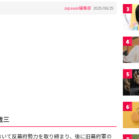
Japaaan編集部
2025/06/25
3
4
5
6
歳三
おいて反幕府勢力を取り締まり、後に旧幕府軍の