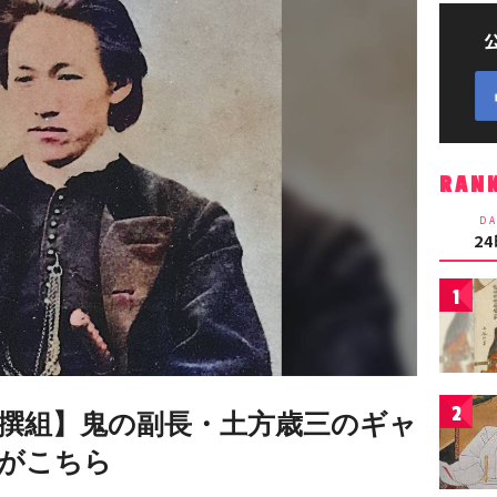
RAN
DA
2
1
2
撰組】鬼の副長・土方歳三のギャ
がこちら