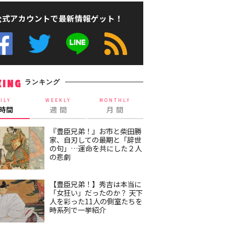
公式アカウントで最新情報ゲット！
ランキング
KING
ILY
WEEKLY
MONTHLY
4時間
週 間
月 間
『豊臣兄弟！』お市と柴田勝
家、自刃しての最期と「辞世
の句」…運命を共にした２人
の悲劇
【豊臣兄弟！】秀吉は本当に
「女狂い」だったのか？ 天下
人を彩った11人の側室たちを
時系列で一挙紹介