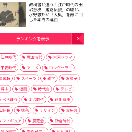
教科書と違う！江戸時代の田
沼意次「賄賂伝説」の嘘と、
水野忠邦が「大奥」を敵に回
した本当の理由
ランキングを表示
江戸時代
戦国時代
大河ドラマ
平安時代
アニメ
ロングセラー
国武将
スイーツ
雑学
お菓子
幕末
漫画
時代劇
テレビ
べらぼう
明治時代
徳川家康
田信長
抹茶
デザイン
文房具
フィギュア
展覧会
鎌倉時代
豊臣秀吉
豊臣兄弟！
昭和時代