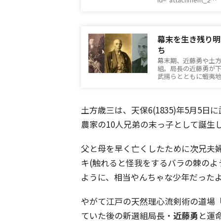
幕末を生き残り明
ち
幕末期、近藤勇や土
組。局長の近藤勇が
武揚らとともに蝦夷地
土方歳三は、天保6(1835)年5月5
農家の10人兄弟の末っ子として誕生
父と母を早く亡くしたために次兄夫
キ(触れると怪我をするバラの棘のよ
ように、相当やんちゃな少年だった
やがて江戸の天然理心流剣術の道場「
ていた後の新選組局長・
近藤勇
と運