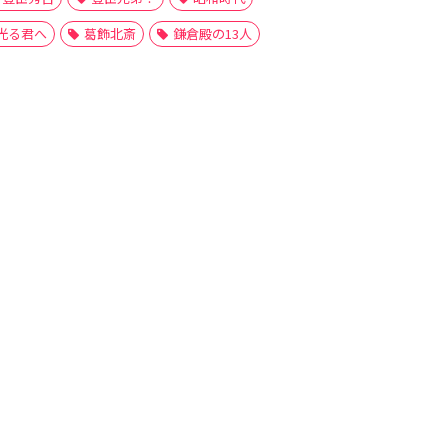
光る君へ
葛飾北斎
鎌倉殿の13人