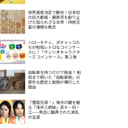
世界遺産決定で脚光！日本初
の巨大都城・藤原京を創り上
げた知られざる女帝・持統天
皇の凄絶な執念
ハローキティ、ポチャッコた
ちが昭和レトロなコインケー
スに！「サンリオキャラクタ
ーズ コインケース」第２弾
自転車を持つだけで税金？ 昭
和まで続いた「自転車税」の
意外な歴史と脱税が横行した
理由
『豊臣兄弟！』後半の鍵を握
る「浅井三姉妹」茶々・初・
江——秀吉に翻弄された波乱
の生涯