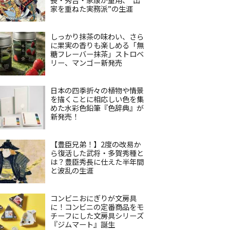
家を重ねた実務派”の生涯
しっかり抹茶の味わい、さら
に果実の香りも楽しめる「無
糖フレーバー抹茶」ストロベ
リー、マンゴー新発売
日本の四季折々の植物や情景
を描くことに相応しい色を集
めた水彩色鉛筆『色辞典』が
新発売！
【豊臣兄弟！】2度の改易か
ら復活した武将・多賀秀種と
は？豊臣秀長に仕えた半年間
と波乱の生涯
コンビニおにぎりが文房具
に！コンビニの定番商品をモ
チーフにした文房具シリーズ
『ジムマート』誕生