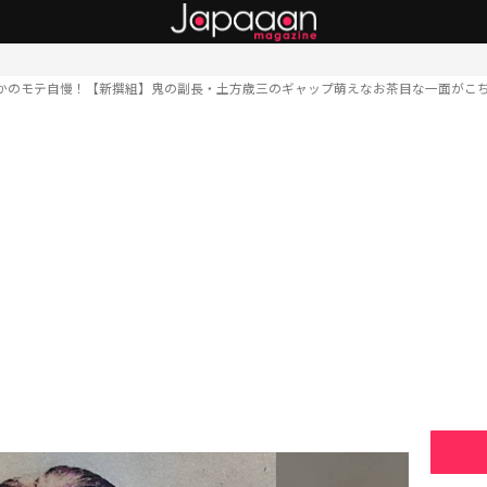
かのモテ自慢！【新撰組】鬼の副長・土方歳三のギャップ萌えなお茶目な一面がこ