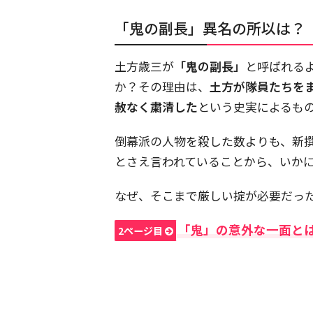
「鬼の副長」異名の所以は？
土方歳三が
「鬼の副長」
と呼ばれる
か？その理由は、
土方が隊員たちを
赦なく粛清した
という史実によるも
倒幕派の人物を殺した数よりも、新
とさえ言われていることから、いか
なぜ、そこまで厳しい掟が必要だっ
「鬼」の意外な一面と
2ページ目