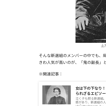
土方
そんな新選組のメンバーの中でも、
きわ人気が高いのが、「鬼の副長」
※関連記事：
女は下の下なり！
られざるエピソー
泣く子も黙る新選組
感があり、新選組の人気
id="attachment_2…