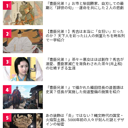
『豊臣兄弟！』お市と柴田勝家、自刃しての最
1
期と「辞世の句」…運命を共にした２人の悲劇
【豊臣兄弟！】秀吉は本当に「女狂い」だった
2
のか？ 天下人を彩った11人の側室たちを時系列
で一挙紹介
『豊臣兄弟！』茶々＝悪女はほぼ創作？秀吉が
3
溺愛、豊臣家滅亡を背負わされた茶々(井上和)
の壮絶すぎる生涯
『豊臣兄弟！』で描かれた織田信長の道普請は
4
史実？信長が実施した街道整備の施策を紹介
あの装飾は「炎」ではない？縄文時代の国宝・
5
火焔型土器、5000年前の人々が刻んだ謎とデザ
インの秘密