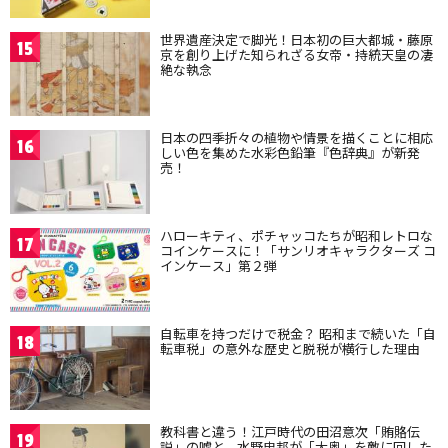
世界遺産決定で脚光！日本初の巨大都城・藤原
15
京を創り上げた知られざる女帝・持統天皇の凄
絶な執念
日本の四季折々の植物や情景を描くことに相応
16
しい色を集めた水彩色鉛筆『色辞典』が新発
売！
ハローキティ、ポチャッコたちが昭和レトロな
17
コインケースに！「サンリオキャラクターズ コ
インケース」第２弾
自転車を持つだけで税金？ 昭和まで続いた「自
18
転車税」の意外な歴史と脱税が横行した理由
教科書と違う！江戸時代の田沼意次「賄賂伝
19
説」の嘘と、水野忠邦が「大奥」を敵に回した