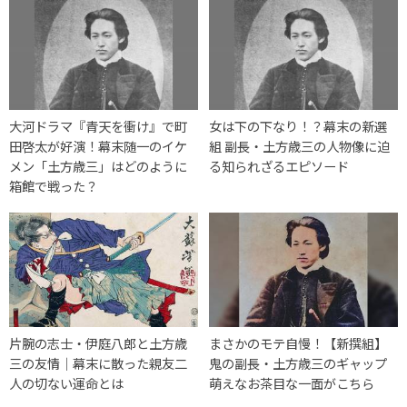
大河ドラマ『青天を衝け』で町
女は下の下なり！？幕末の新選
田啓太が好演！幕末随一のイケ
組 副長・土方歳三の人物像に迫
メン「土方歳三」はどのように
る知られざるエピソード
箱館で戦った？
片腕の志士・伊庭八郎と土方歳
まさかのモテ自慢！【新撰組】
三の友情｜幕末に散った親友二
鬼の副長・土方歳三のギャップ
人の切ない運命とは
萌えなお茶目な一面がこちら