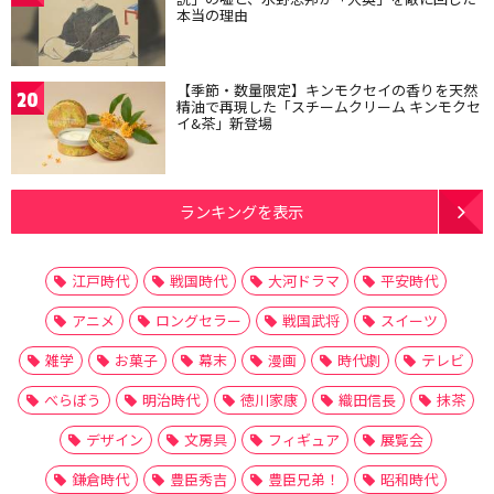
本当の理由
【季節・数量限定】キンモクセイの香りを天然
20
精油で再現した「スチームクリーム キンモクセ
イ&茶」新登場
ランキングを表示
江戸時代
戦国時代
大河ドラマ
平安時代
アニメ
ロングセラー
戦国武将
スイーツ
雑学
お菓子
幕末
漫画
時代劇
テレビ
べらぼう
明治時代
徳川家康
織田信長
抹茶
デザイン
文房具
フィギュア
展覧会
鎌倉時代
豊臣秀吉
豊臣兄弟！
昭和時代