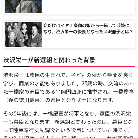
妾だけはイヤ！豪商の娘から一転して芸妓に
なり、渋沢栄一の後妻となった渋沢兼子とは？
渋沢栄一が新選組と関わった背景
渋沢栄一は農民の生まれで、子どもの頃から学問を良く
学び、商業の才能もありました。25歳の時、交流のあっ
た一橋家の家臣である平岡円四郎に推挙され、一橋慶喜
（後の徳川慶喜）の家臣となり武士になります。
その5年後には、一橋慶喜が将軍となり、家臣の渋沢栄
一も幕臣となります。新選組と関わったのは、幕臣とな
って陸軍奉行支配調役という役目についていた時です。