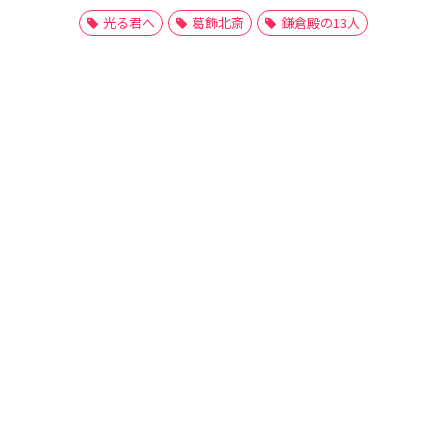
光る君へ
葛飾北斎
鎌倉殿の13人