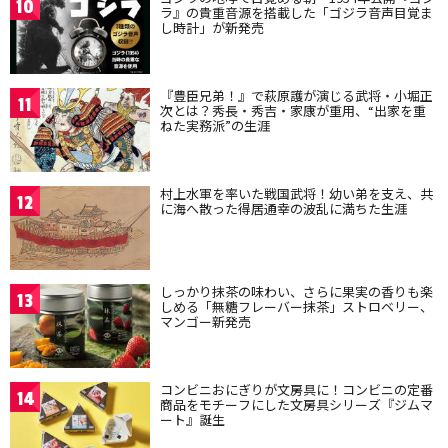
10
ラ』の貴重音源を搭載した「ゴジラ音声目覚ま
し時計」が新発売
『豊臣兄弟！』で萩原護が演じる武将・小堀正
11
次とは？秀長・秀吉・家康が重用、“出家を重
ねた実務派”の生涯
村上水軍を率いた戦国武将！幼い弟を支え、共
12
に海へ散った得居通幸の波乱に満ちた生涯
しっかり抹茶の味わい、さらに果実の香りも楽
13
しめる「無糖フレーバー抹茶」ストロベリー、
マンゴー新発売
コンビニおにぎりが文房具に！コンビニの定番
14
商品をモチーフにした文房具シリーズ『ジムマ
ート』誕生