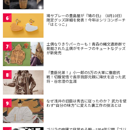
鳩サブレーの豊島屋が『鳩の日』（8月10日）
6
限定グッズ詳細を発表！今年はシリコンポーチ
「はとっこ」
土偶なりきりパーカーも！青森の縄文遺跡群で
7
発掘された土偶がモチーフのキュートなグッズ
が新発売
『豊臣兄弟！』小一郎の5万の大軍に徹底抗
8
戦！切腹覚悟で長宗我部元親に降伏を迫った武
将・谷忠澄の生涯
なぜ浅井の旧臣は秀吉に従ったのか？ 武力を使
9
わず“自分の味方”に変えた裏工作の技法とは
ゴジラの咆哮で目覚める朝…1954年公開『ゴジ