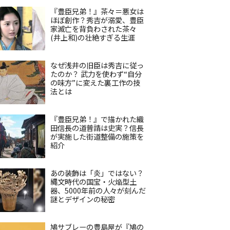
『豊臣兄弟！』茶々＝悪女は
ほぼ創作？秀吉が溺愛、豊臣
家滅亡を背負わされた茶々
(井上和)の壮絶すぎる生涯
なぜ浅井の旧臣は秀吉に従っ
たのか？ 武力を使わず“自分
の味方”に変えた裏工作の技
法とは
『豊臣兄弟！』で描かれた織
田信長の道普請は史実？信長
が実施した街道整備の施策を
紹介
あの装飾は「炎」ではない？
縄文時代の国宝・火焔型土
器、5000年前の人々が刻んだ
謎とデザインの秘密
鳩サブレーの豊島屋が『鳩の