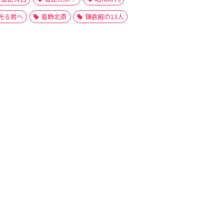
光る君へ
葛飾北斎
鎌倉殿の13人