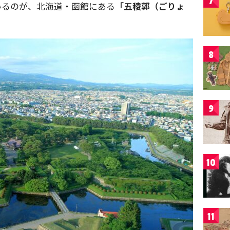
7
いるのが、北海道・函館にある
「五稜郭（ごりょ
8
9
10
11