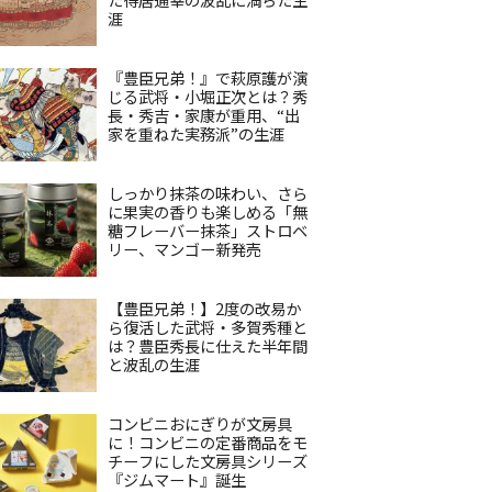
涯
『豊臣兄弟！』で萩原護が演
じる武将・小堀正次とは？秀
長・秀吉・家康が重用、“出
家を重ねた実務派”の生涯
しっかり抹茶の味わい、さら
に果実の香りも楽しめる「無
糖フレーバー抹茶」ストロベ
リー、マンゴー新発売
【豊臣兄弟！】2度の改易か
ら復活した武将・多賀秀種と
は？豊臣秀長に仕えた半年間
と波乱の生涯
コンビニおにぎりが文房具
に！コンビニの定番商品をモ
チーフにした文房具シリーズ
『ジムマート』誕生