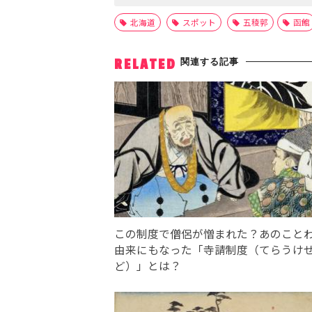
北海道
スポット
五稜郭
函館
関連する記事
RELATED
この制度で僧侶が憎まれた？あのこと
由来にもなった「寺請制度（てらうけ
ど）」とは？