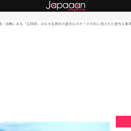
道・函館にある「五稜郭」はなぜ五角形の星形なのか？その形に隠された意外な事