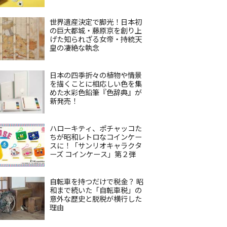
世界遺産決定で脚光！日本初
の巨大都城・藤原京を創り上
げた知られざる女帝・持統天
皇の凄絶な執念
日本の四季折々の植物や情景
を描くことに相応しい色を集
めた水彩色鉛筆『色辞典』が
新発売！
ハローキティ、ポチャッコた
ちが昭和レトロなコインケー
スに！「サンリオキャラクタ
ーズ コインケース」第２弾
自転車を持つだけで税金？ 昭
和まで続いた「自転車税」の
意外な歴史と脱税が横行した
理由