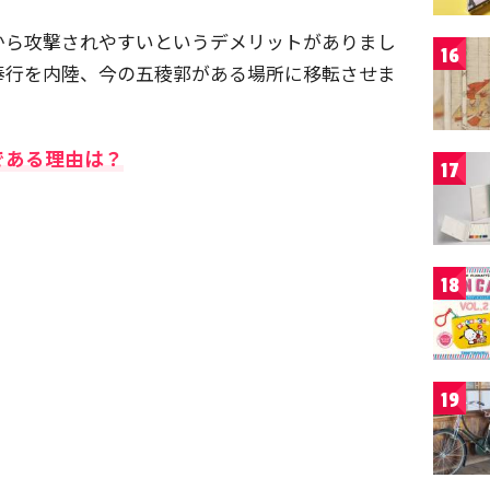
から攻撃されやすいというデメリットがありまし
16
奉行を内陸、今の五稜郭がある場所に移転させま
である理由は？
17
18
19