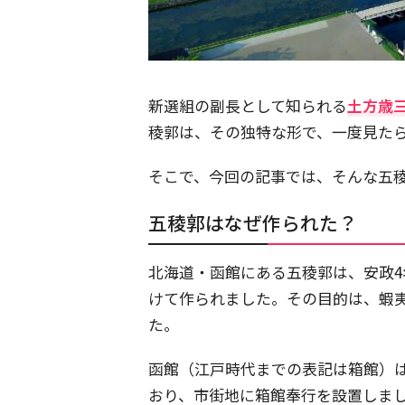
新選組の副長として知られる
土方歳
稜郭は、その独特な形で、一度見た
そこで、今回の記事では、そんな五
五稜郭はなぜ作られた？
北海道・函館にある五稜郭は、安政4
けて作られました。その目的は、蝦
た。
函館（江戸時代までの表記は箱館）
おり、市街地に箱館奉行を設置しま