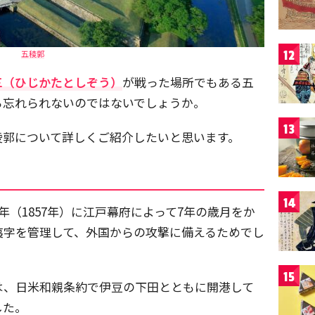
12
五稜郭
三（ひじかたとしぞう）
が戦った場所でもある五
ら忘れられないのではないでしょうか。
13
稜郭について詳しくご紹介したいと思います。
14
年（1857年）に江戸幕府によって7年の歳月をか
夷字を管理して、外国からの攻撃に備えるためでし
15
は、日米和親条約で伊豆の下田とともに開港して
した。