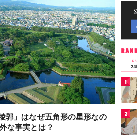
RAN
DA
2
1
2
稜郭」はなぜ五角形の星形なの
外な事実とは？