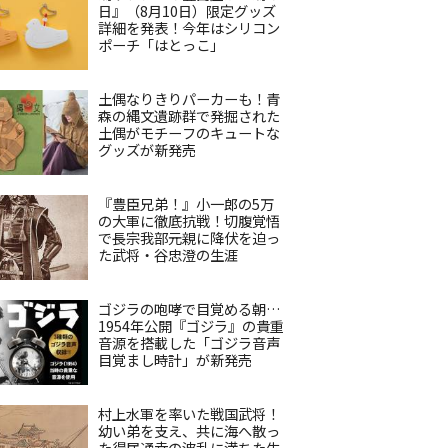
日』（8月10日）限定グッズ
詳細を発表！今年はシリコン
ポーチ「はとっこ」
土偶なりきりパーカーも！青
森の縄文遺跡群で発掘された
土偶がモチーフのキュートな
グッズが新発売
『豊臣兄弟！』小一郎の5万
の大軍に徹底抗戦！切腹覚悟
で長宗我部元親に降伏を迫っ
た武将・谷忠澄の生涯
ゴジラの咆哮で目覚める朝…
1954年公開『ゴジラ』の貴重
音源を搭載した「ゴジラ音声
目覚まし時計」が新発売
村上水軍を率いた戦国武将！
幼い弟を支え、共に海へ散っ
た得居通幸の波乱に満ちた生