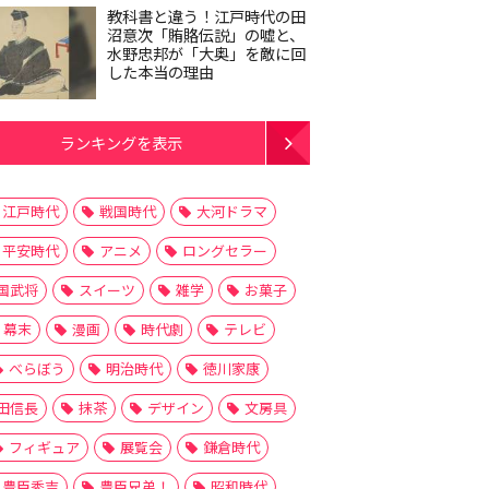
教科書と違う！江戸時代の田
沼意次「賄賂伝説」の嘘と、
水野忠邦が「大奥」を敵に回
した本当の理由
ランキングを表示
江戸時代
戦国時代
大河ドラマ
平安時代
アニメ
ロングセラー
国武将
スイーツ
雑学
お菓子
幕末
漫画
時代劇
テレビ
べらぼう
明治時代
徳川家康
田信長
抹茶
デザイン
文房具
フィギュア
展覧会
鎌倉時代
豊臣秀吉
豊臣兄弟！
昭和時代