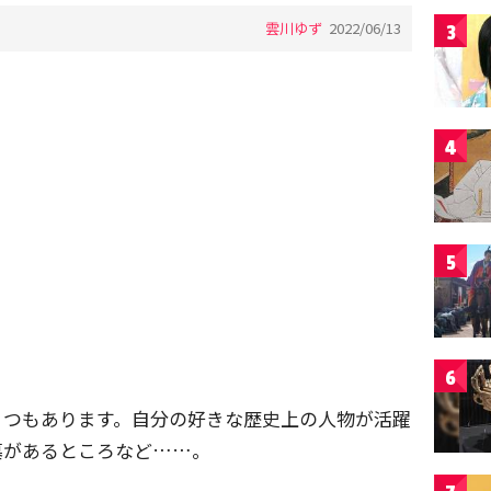
雲川ゆず
2022/06/13
3
4
5
6
くつもあります。自分の好きな歴史上の人物が活躍
墓があるところなど……。