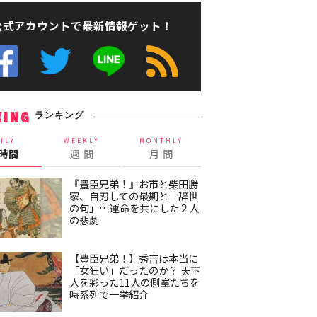
公式アカウントで最新情報ゲット！
ランキング
KING
ILY
WEEKLY
MONTHLY
4時間
週 間
月 間
『豊臣兄弟！』お市と柴田勝
家、自刃しての最期と「辞世
の句」…運命を共にした２人
の悲劇
【豊臣兄弟！】秀吉は本当に
「女狂い」だったのか？ 天下
人を彩った11人の側室たちを
時系列で一挙紹介