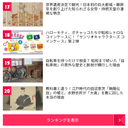
世界遺産決定で脚光！日本初の巨大都城・藤原
17
京を創り上げた知られざる女帝・持統天皇の凄
絶な執念
ハローキティ、ポチャッコたちが昭和レトロな
18
コインケースに！「サンリオキャラクターズ コ
インケース」第２弾
自転車を持つだけで税金？ 昭和まで続いた「自
19
転車税」の意外な歴史と脱税が横行した理由
教科書と違う！江戸時代の田沼意次「賄賂伝
20
説」の嘘と、水野忠邦が「大奥」を敵に回した
本当の理由
ランキングを表示