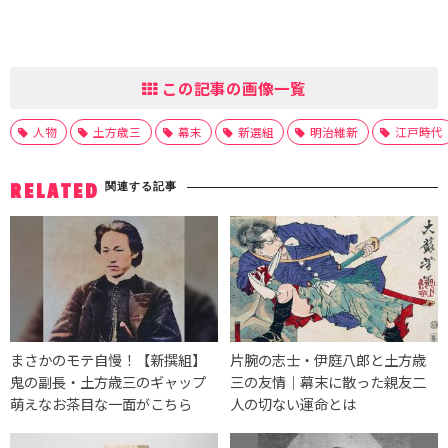
この記事の画像一覧
人物
土方歳三
幕末
新選組
明治維新
江戸時代
関連する記事
RELATED
まさかのモテ自慢！【新撰組】
片腕の志士・伊庭八郎と土方歳
鬼の副長・土方歳三のギャップ
三の友情｜幕末に散った親友二
萌えなお茶目な一面がこちら
人の切ない運命とは