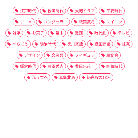
江戸時代
戦国時代
大河ドラマ
平安時代
アニメ
ロングセラー
戦国武将
スイーツ
雑学
お菓子
幕末
漫画
時代劇
テレビ
べらぼう
明治時代
徳川家康
織田信長
抹茶
デザイン
文房具
フィギュア
展覧会
鎌倉時代
豊臣秀吉
豊臣兄弟！
昭和時代
光る君へ
葛飾北斎
鎌倉殿の13人