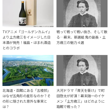
TVアニメ『ゴールデンカムイ』
戦って戦って戦い抜き、そして散
より土方歳三をイメージした日
る…幕末、新選組 鬼の副長・土
本酒が発売！福島・ほまれ酒造
方歳三の魅力４選
とのコラボ
北海道・函館にある「五稜郭」
大河ドラマ『青天を衝け』で町
はなぜ五角形の星形なのか？そ
田啓太が好演！幕末随一のイケ
の形に隠された意外な事実と
メン「土方歳三」はどのように
は？
箱館で戦った？