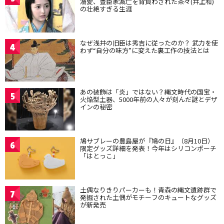
溺愛、豊臣家滅亡を背負わされた茶々(井上和)
の壮絶すぎる生涯
なぜ浅井の旧臣は秀吉に従ったのか？ 武力を使
4
わず“自分の味方”に変えた裏工作の技法とは
あの装飾は「炎」ではない？縄文時代の国宝・
5
火焔型土器、5000年前の人々が刻んだ謎とデザ
インの秘密
鳩サブレーの豊島屋が『鳩の日』（8月10日）
6
限定グッズ詳細を発表！今年はシリコンポーチ
「はとっこ」
土偶なりきりパーカーも！青森の縄文遺跡群で
7
発掘された土偶がモチーフのキュートなグッズ
が新発売