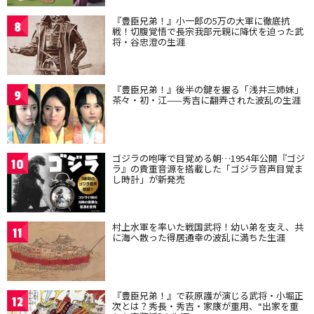
『豊臣兄弟！』小一郎の5万の大軍に徹底抗
8
戦！切腹覚悟で長宗我部元親に降伏を迫った武
将・谷忠澄の生涯
『豊臣兄弟！』後半の鍵を握る「浅井三姉妹」
9
茶々・初・江——秀吉に翻弄された波乱の生涯
ゴジラの咆哮で目覚める朝…1954年公開『ゴジ
10
ラ』の貴重音源を搭載した「ゴジラ音声目覚ま
し時計」が新発売
村上水軍を率いた戦国武将！幼い弟を支え、共
11
に海へ散った得居通幸の波乱に満ちた生涯
『豊臣兄弟！』で萩原護が演じる武将・小堀正
12
次とは？秀長・秀吉・家康が重用、“出家を重