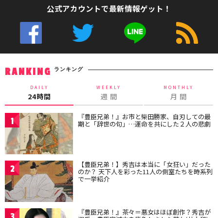
公式アカウントで最新情報ゲット！
ランキング
RANKING
DAILY
WEEKLY
MONTHLY
24時間
週 間
月 間
『豊臣兄弟！』お市と柴田勝家、自刃しての最
1
期と「辞世の句」…運命を共にした２人の悲劇
【豊臣兄弟！】秀吉は本当に「女狂い」だった
2
のか？ 天下人を彩った11人の側室たちを時系列
で一挙紹介
『豊臣兄弟！』茶々＝悪女はほぼ創作？秀吉が
3