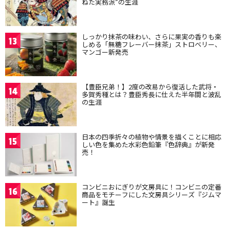
ねた実務派”の生涯
しっかり抹茶の味わい、さらに果実の香りも楽
13
しめる「無糖フレーバー抹茶」ストロベリー、
マンゴー新発売
【豊臣兄弟！】2度の改易から復活した武将・
14
多賀秀種とは？豊臣秀長に仕えた半年間と波乱
の生涯
日本の四季折々の植物や情景を描くことに相応
15
しい色を集めた水彩色鉛筆『色辞典』が新発
売！
コンビニおにぎりが文房具に！コンビニの定番
16
商品をモチーフにした文房具シリーズ『ジムマ
ート』誕生