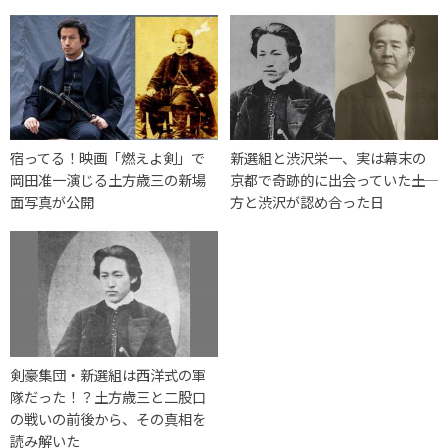
宿ってる！映画「燃えよ剣」で
新選組と渋沢栄一、実は幕末の
岡田准一演じる土方歳三の新場
京都で奇跡的に出会っていた――土
面写真が公開
方と渋沢が認め合った日
剣豪集団・新選組は西洋式の軍
隊だった！？土方歳三と二股口
の戦いの前後から、その真相を
読み解いた