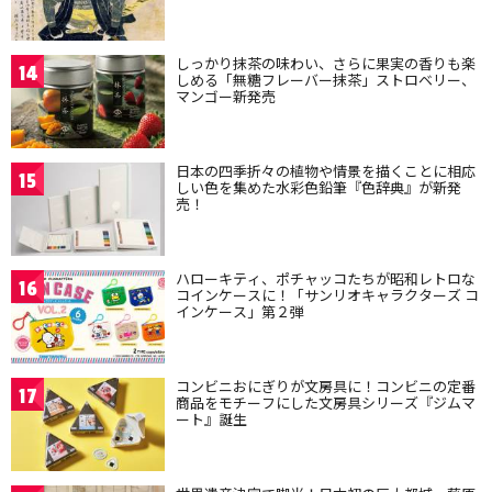
しっかり抹茶の味わい、さらに果実の香りも楽
14
しめる「無糖フレーバー抹茶」ストロベリー、
マンゴー新発売
日本の四季折々の植物や情景を描くことに相応
15
しい色を集めた水彩色鉛筆『色辞典』が新発
売！
ハローキティ、ポチャッコたちが昭和レトロな
16
コインケースに！「サンリオキャラクターズ コ
インケース」第２弾
コンビニおにぎりが文房具に！コンビニの定番
17
商品をモチーフにした文房具シリーズ『ジムマ
ート』誕生