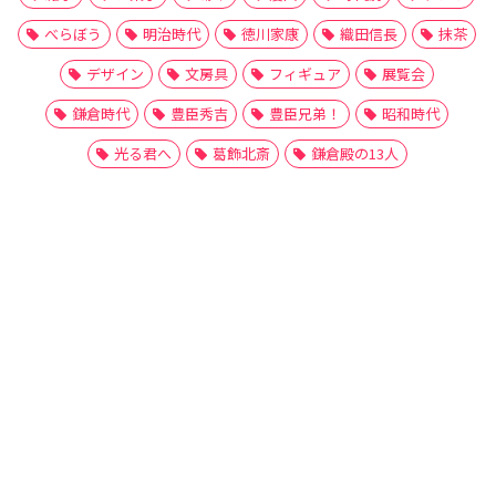
べらぼう
明治時代
徳川家康
織田信長
抹茶
デザイン
文房具
フィギュア
展覧会
鎌倉時代
豊臣秀吉
豊臣兄弟！
昭和時代
光る君へ
葛飾北斎
鎌倉殿の13人