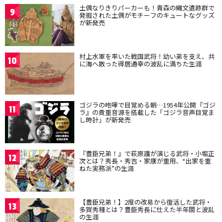
土偶なりきりパーカーも！青森の縄文遺跡群で
9
発掘された土偶がモチーフのキュートなグッズ
が新発売
村上水軍を率いた戦国武将！幼い弟を支え、共
10
に海へ散った得居通幸の波乱に満ちた生涯
ゴジラの咆哮で目覚める朝…1954年公開『ゴジ
11
ラ』の貴重音源を搭載した「ゴジラ音声目覚ま
し時計」が新発売
『豊臣兄弟！』で萩原護が演じる武将・小堀正
12
次とは？秀長・秀吉・家康が重用、“出家を重
ねた実務派”の生涯
【豊臣兄弟！】2度の改易から復活した武将・
13
多賀秀種とは？豊臣秀長に仕えた半年間と波乱
の生涯