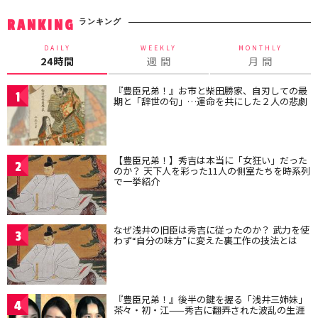
ランキング
RANKING
DAILY
WEEKLY
MONTHLY
24時間
週 間
月 間
『豊臣兄弟！』お市と柴田勝家、自刃しての最
1
期と「辞世の句」…運命を共にした２人の悲劇
【豊臣兄弟！】秀吉は本当に「女狂い」だった
2
のか？ 天下人を彩った11人の側室たちを時系列
で一挙紹介
なぜ浅井の旧臣は秀吉に従ったのか？ 武力を使
3
わず“自分の味方”に変えた裏工作の技法とは
『豊臣兄弟！』後半の鍵を握る「浅井三姉妹」
4
茶々・初・江——秀吉に翻弄された波乱の生涯