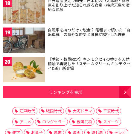
世界遺産決定で脚光！日本初の巨大都城・藤原
18
京を創り上げた知られざる女帝・持統天皇の凄
絶な執念
自転車を持つだけで税金？ 昭和まで続いた「自
19
転車税」の意外な歴史と脱税が横行した理由
【季節・数量限定】キンモクセイの香りを天然
20
精油で再現した「スチームクリーム キンモクセ
イ&茶」新登場
ランキングを表示
江戸時代
戦国時代
大河ドラマ
平安時代
アニメ
ロングセラー
戦国武将
スイーツ
雑学
お菓子
幕末
漫画
時代劇
テレビ