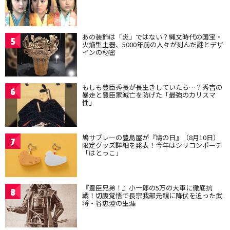
あの装飾は「炎」ではない？縄文時代の国宝・
5
火焔型土器、5000年前の人々が刻んだ謎とデザ
インの秘密
もしも豊臣秀長が長生きしていたら…？秀吉の
6
暴走と豊臣家滅亡を防げた「最強のカリスマ
性」
鳩サブレーの豊島屋が『鳩の日』（8月10日）
7
限定グッズ詳細を発表！今年はシリコンポーチ
「はとっこ」
『豊臣兄弟！』小一郎の5万の大軍に徹底抗
8
戦！切腹覚悟で長宗我部元親に降伏を迫った武
将・谷忠澄の生涯