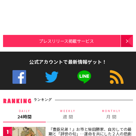
プレスリリース掲載サービス
公式アカウントで最新情報ゲット！
ランキング
RANKING
DAILY
WEEKLY
MONTHLY
24時間
週 間
月 間
『豊臣兄弟！』お市と柴田勝家、自刃しての最
1
期と「辞世の句」…運命を共にした２人の悲劇