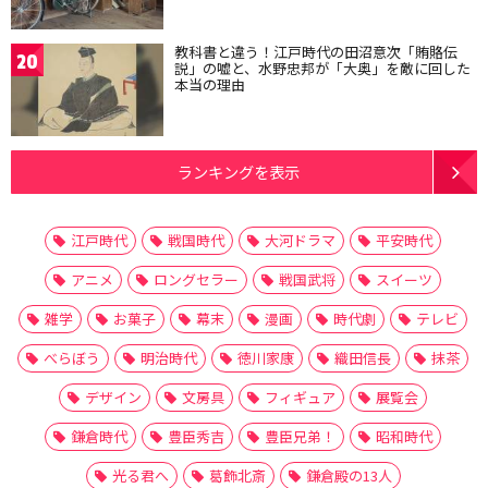
教科書と違う！江戸時代の田沼意次「賄賂伝
20
説」の嘘と、水野忠邦が「大奥」を敵に回した
本当の理由
ランキングを表示
江戸時代
戦国時代
大河ドラマ
平安時代
アニメ
ロングセラー
戦国武将
スイーツ
雑学
お菓子
幕末
漫画
時代劇
テレビ
べらぼう
明治時代
徳川家康
織田信長
抹茶
デザイン
文房具
フィギュア
展覧会
鎌倉時代
豊臣秀吉
豊臣兄弟！
昭和時代
光る君へ
葛飾北斎
鎌倉殿の13人