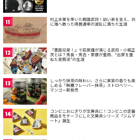
村上水軍を率いた戦国武将！幼い弟を支え、共
11
に海へ散った得居通幸の波乱に満ちた生涯
『豊臣兄弟！』で萩原護が演じる武将・小堀正
12
次とは？秀長・秀吉・家康が重用、“出家を重
ねた実務派”の生涯
しっかり抹茶の味わい、さらに果実の香りも楽
13
しめる「無糖フレーバー抹茶」ストロベリー、
マンゴー新発売
コンビニおにぎりが文房具に！コンビニの定番
14
商品をモチーフにした文房具シリーズ『ジムマ
ート』誕生