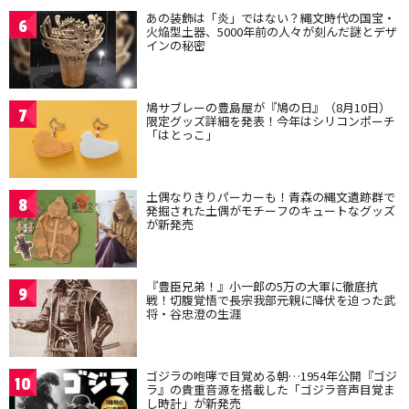
あの装飾は「炎」ではない？縄文時代の国宝・
6
火焔型土器、5000年前の人々が刻んだ謎とデザ
インの秘密
鳩サブレーの豊島屋が『鳩の日』（8月10日）
7
限定グッズ詳細を発表！今年はシリコンポーチ
「はとっこ」
土偶なりきりパーカーも！青森の縄文遺跡群で
8
発掘された土偶がモチーフのキュートなグッズ
が新発売
『豊臣兄弟！』小一郎の5万の大軍に徹底抗
9
戦！切腹覚悟で長宗我部元親に降伏を迫った武
将・谷忠澄の生涯
ゴジラの咆哮で目覚める朝…1954年公開『ゴジ
10
ラ』の貴重音源を搭載した「ゴジラ音声目覚ま
し時計」が新発売