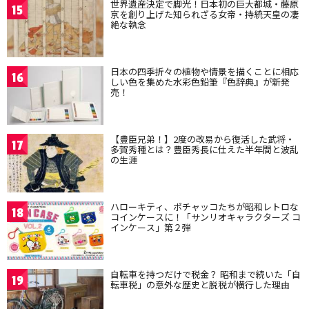
世界遺産決定で脚光！日本初の巨大都城・藤原
15
京を創り上げた知られざる女帝・持統天皇の凄
絶な執念
日本の四季折々の植物や情景を描くことに相応
16
しい色を集めた水彩色鉛筆『色辞典』が新発
売！
【豊臣兄弟！】2度の改易から復活した武将・
17
多賀秀種とは？豊臣秀長に仕えた半年間と波乱
の生涯
ハローキティ、ポチャッコたちが昭和レトロな
18
コインケースに！「サンリオキャラクターズ コ
インケース」第２弾
自転車を持つだけで税金？ 昭和まで続いた「自
19
転車税」の意外な歴史と脱税が横行した理由