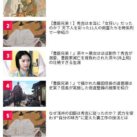
【豊臣兄弟！】秀吉は本当に「女狂い」だった
2
のか？ 天下人を彩った11人の側室たちを時系列
で一挙紹介
『豊臣兄弟！』茶々＝悪女はほぼ創作？秀吉が
3
溺愛、豊臣家滅亡を背負わされた茶々(井上和)
の壮絶すぎる生涯
『豊臣兄弟！』で描かれた織田信長の道普請は
4
史実？信長が実施した街道整備の施策を紹介
なぜ浅井の旧臣は秀吉に従ったのか？ 武力を使
5
わず“自分の味方”に変えた裏工作の技法とは