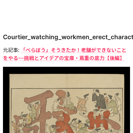
Courtier_watching_workmen_erect_charact
元記事:
「べらぼう」そうきたか！老舗ができないこと
をやる−−挑戦とアイデアの宝庫・蔦重の底力【後編】