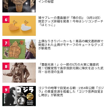
インの秘密
鳩サブレーの豊島屋が『鳩の日』（8月10日）
6
限定グッズ詳細を発表！今年はシリコンポーチ
「はとっこ」
土偶なりきりパーカーも！青森の縄文遺跡群で
7
発掘された土偶がモチーフのキュートなグッズ
が新発売
『豊臣兄弟！』小一郎の5万の大軍に徹底抗
8
戦！切腹覚悟で長宗我部元親に降伏を迫った武
将・谷忠澄の生涯
ゴジラの咆哮で目覚める朝…1954年公開『ゴジ
9
ラ』の貴重音源を搭載した「ゴジラ音声目覚ま
し時計」が新発売