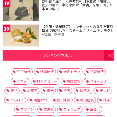
教科書と違う！江戸時代の田沼意次「賄賂伝
19
説」の嘘と、水野忠邦が「大奥」を敵に回した
本当の理由
【季節・数量限定】キンモクセイの香りを天然
20
精油で再現した「スチームクリーム キンモクセ
イ&茶」新登場
ランキングを表示
江戸時代
戦国時代
大河ドラマ
平安時代
アニメ
ロングセラー
戦国武将
スイーツ
雑学
お菓子
幕末
漫画
時代劇
テレビ
べらぼう
明治時代
徳川家康
織田信長
抹茶
デザイン
文房具
フィギュア
展覧会