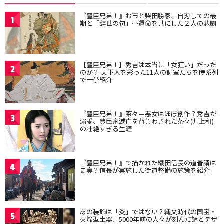
『豊臣兄弟！』お市と柴田勝家、自刃しての最
1
期と「辞世の句」…運命を共にした２人の悲劇
【豊臣兄弟！】秀吉は本当に「女狂い」だった
2
のか？ 天下人を彩った11人の側室たちを時系列
で一挙紹介
『豊臣兄弟！』茶々＝悪女はほぼ創作？秀吉が
3
溺愛、豊臣家滅亡を背負わされた茶々(井上和)
の壮絶すぎる生涯
『豊臣兄弟！』で描かれた織田信長の道普請は
4
史実？信長が実施した街道整備の施策を紹介
あの装飾は「炎」ではない？縄文時代の国宝・
5
火焔型土器、5000年前の人々が刻んだ謎とデザ