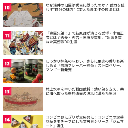
なぜ浅井の旧臣は秀吉に従ったのか？ 武力を使
10
わず“自分の味方”に変えた裏工作の技法とは
『豊臣兄弟！』で萩原護が演じる武将・小堀正
11
次とは？秀長・秀吉・家康が重用、“出家を重
ねた実務派”の生涯
しっかり抹茶の味わい、さらに果実の香りも楽
12
しめる「無糖フレーバー抹茶」ストロベリー、
マンゴー新発売
村上水軍を率いた戦国武将！幼い弟を支え、共
13
に海へ散った得居通幸の波乱に満ちた生涯
コンビニおにぎりが文房具に！コンビニの定番
14
商品をモチーフにした文房具シリーズ『ジムマ
ート』誕生