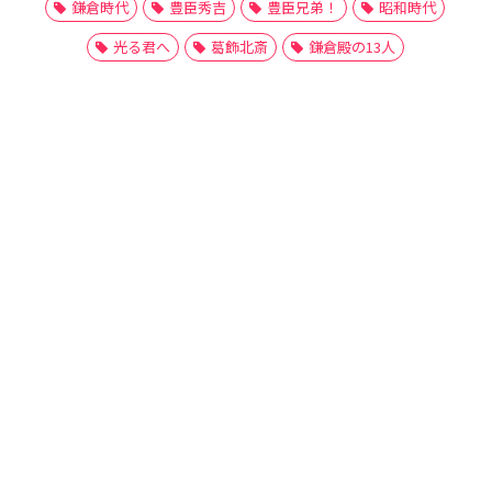
鎌倉時代
豊臣秀吉
豊臣兄弟！
昭和時代
光る君へ
葛飾北斎
鎌倉殿の13人