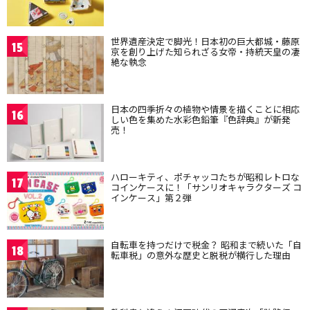
世界遺産決定で脚光！日本初の巨大都城・藤原
15
京を創り上げた知られざる女帝・持統天皇の凄
絶な執念
日本の四季折々の植物や情景を描くことに相応
16
しい色を集めた水彩色鉛筆『色辞典』が新発
売！
ハローキティ、ポチャッコたちが昭和レトロな
17
コインケースに！「サンリオキャラクターズ コ
インケース」第２弾
自転車を持つだけで税金？ 昭和まで続いた「自
18
転車税」の意外な歴史と脱税が横行した理由