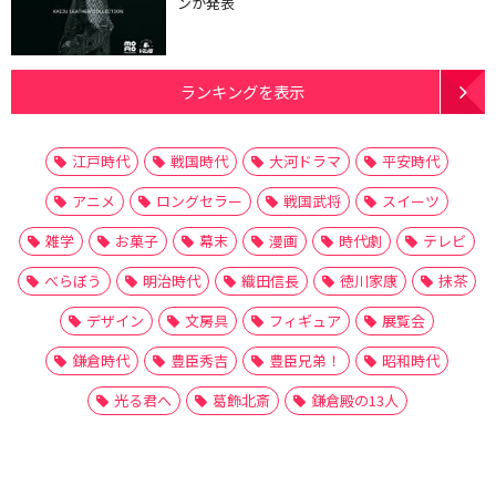
ンが発表
ランキングを表示
江戸時代
戦国時代
大河ドラマ
平安時代
アニメ
ロングセラー
戦国武将
スイーツ
雑学
お菓子
幕末
漫画
時代劇
テレビ
べらぼう
明治時代
織田信長
徳川家康
抹茶
デザイン
文房具
フィギュア
展覧会
鎌倉時代
豊臣秀吉
豊臣兄弟！
昭和時代
光る君へ
葛飾北斎
鎌倉殿の13人