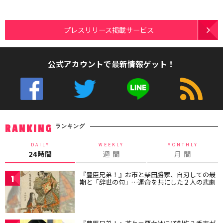
プレスリリース掲載サービス
公式アカウントで最新情報ゲット！
ランキング
RANKING
DAILY
WEEKLY
MONTHLY
24時間
週 間
月 間
『豊臣兄弟！』お市と柴田勝家、自刃しての最
1
期と「辞世の句」…運命を共にした２人の悲劇