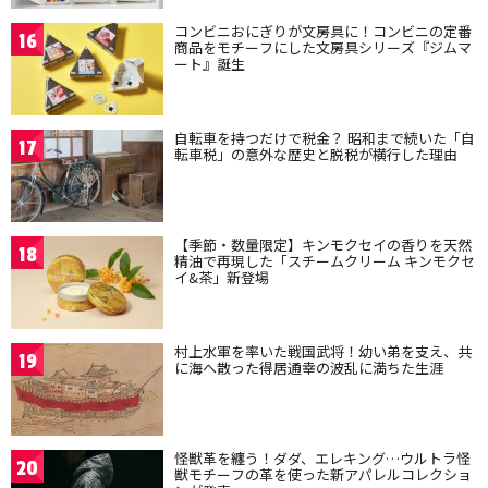
コンビニおにぎりが文房具に！コンビニの定番
16
商品をモチーフにした文房具シリーズ『ジムマ
ート』誕生
自転車を持つだけで税金？ 昭和まで続いた「自
17
転車税」の意外な歴史と脱税が横行した理由
【季節・数量限定】キンモクセイの香りを天然
18
精油で再現した「スチームクリーム キンモクセ
イ&茶」新登場
村上水軍を率いた戦国武将！幼い弟を支え、共
19
に海へ散った得居通幸の波乱に満ちた生涯
怪獣革を纏う！ダダ、エレキング…ウルトラ怪
20
獣モチーフの革を使った新アパレルコレクショ