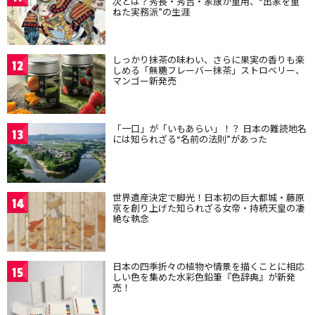
次とは？秀長・秀吉・家康が重用、“出家を重
ねた実務派”の生涯
しっかり抹茶の味わい、さらに果実の香りも楽
12
しめる「無糖フレーバー抹茶」ストロベリー、
マンゴー新発売
「一口」が「いもあらい」！？ 日本の難読地名
13
には知られざる“名前の法則”があった
世界遺産決定で脚光！日本初の巨大都城・藤原
14
京を創り上げた知られざる女帝・持統天皇の凄
絶な執念
日本の四季折々の植物や情景を描くことに相応
15
しい色を集めた水彩色鉛筆『色辞典』が新発
売！