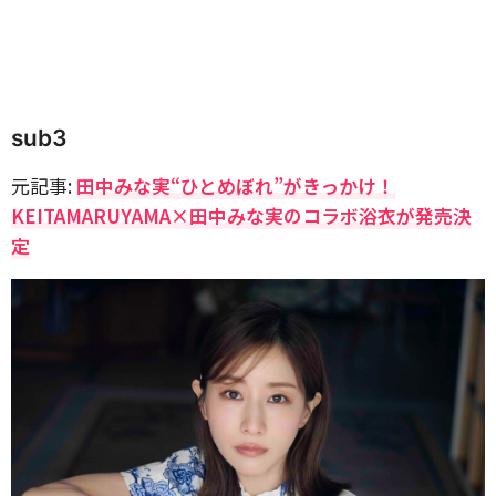
sub3
元記事:
田中みな実“ひとめぼれ”がきっかけ！
KEITAMARUYAMA×田中みな実のコラボ浴衣が発売決
定