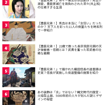
『豊臣兄弟！』茶々＝悪女はほぼ創作？秀吉が
2
溺愛、豊臣家滅亡を背負わされた茶々(井上和)
の壮絶すぎる生涯
【豊臣兄弟！】秀吉は本当に「女狂い」だった
3
のか？ 天下人を彩った11人の側室たちを時系列
で一挙紹介
【豊臣兄弟！】22歳で散った長宗我部元親の天
4
才後継者・信親とは？武勇を奮った若武者の壮
絶な最期
『豊臣兄弟！』で描かれた織田信長の道普請は
5
史実？信長が実施した街道整備の施策を紹介
あの装飾は「炎」ではない？縄文時代の国宝・
6
火焔型土器、5000年前の人々が刻んだ謎とデザ
インの秘密