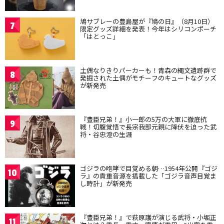
鳩サブレーの豊島屋が『鳩の日』（8月10日）
7
限定グッズ詳細を発表！今年はシリコンポーチ
「はとっこ」
土偶なりきりパーカーも！青森の縄文遺跡群で
8
発掘された土偶がモチーフのキュートなグッズ
が新発売
『豊臣兄弟！』小一郎の5万の大軍に徹底抗
9
戦！切腹覚悟で長宗我部元親に降伏を迫った武
将・谷忠澄の生涯
ゴジラの咆哮で目覚める朝…1954年公開『ゴジ
10
ラ』の貴重音源を搭載した「ゴジラ音声目覚ま
し時計」が新発売
『豊臣兄弟！』で萩原護が演じる武将・小堀正
11