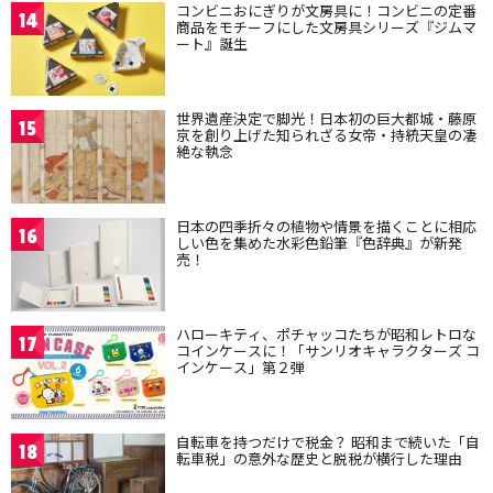
コンビニおにぎりが文房具に！コンビニの定番
14
商品をモチーフにした文房具シリーズ『ジムマ
ート』誕生
世界遺産決定で脚光！日本初の巨大都城・藤原
15
京を創り上げた知られざる女帝・持統天皇の凄
絶な執念
日本の四季折々の植物や情景を描くことに相応
16
しい色を集めた水彩色鉛筆『色辞典』が新発
売！
ハローキティ、ポチャッコたちが昭和レトロな
17
コインケースに！「サンリオキャラクターズ コ
インケース」第２弾
自転車を持つだけで税金？ 昭和まで続いた「自
18
転車税」の意外な歴史と脱税が横行した理由