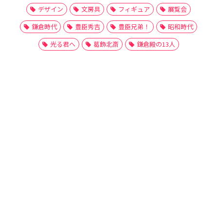
デザイン
文房具
フィギュア
展覧会
鎌倉時代
豊臣秀吉
豊臣兄弟！
昭和時代
光る君へ
葛飾北斎
鎌倉殿の13人