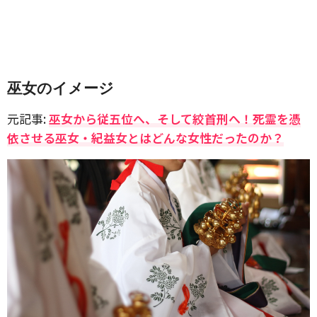
巫女のイメージ
元記事:
巫女から従五位へ、そして絞首刑へ！死霊を憑
依させる巫女・紀益女とはどんな女性だったのか？