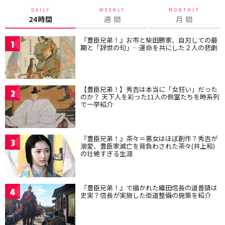
DAILY
WEEKLY
MONTHLY
24時間
週 間
月 間
『豊臣兄弟！』お市と柴田勝家、自刃しての最
1
期と「辞世の句」…運命を共にした２人の悲劇
【豊臣兄弟！】秀吉は本当に「女狂い」だった
2
のか？ 天下人を彩った11人の側室たちを時系列
で一挙紹介
『豊臣兄弟！』茶々＝悪女はほぼ創作？秀吉が
3
溺愛、豊臣家滅亡を背負わされた茶々(井上和)
の壮絶すぎる生涯
『豊臣兄弟！』で描かれた織田信長の道普請は
4
史実？信長が実施した街道整備の施策を紹介