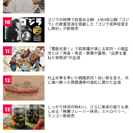
ゴジラの咆哮で目覚める朝…1954年公開『ゴジ
10
ラ』の貴重音源を搭載した「ゴジラ音声目覚ま
し時計」が新発売
『豊臣兄弟！』で萩原護が演じる武将・小堀正
11
次とは？秀長・秀吉・家康が重用、“出家を重
ねた実務派”の生涯
村上水軍を率いた戦国武将！幼い弟を支え、共
12
に海へ散った得居通幸の波乱に満ちた生涯
しっかり抹茶の味わい、さらに果実の香りも楽
13
しめる「無糖フレーバー抹茶」ストロベリー、
マンゴー新発売