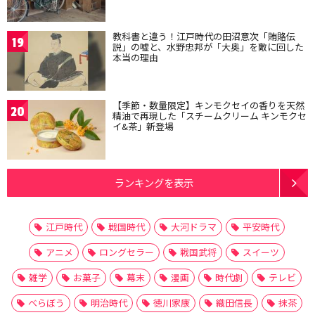
教科書と違う！江戸時代の田沼意次「賄賂伝
19
説」の嘘と、水野忠邦が「大奥」を敵に回した
本当の理由
【季節・数量限定】キンモクセイの香りを天然
20
精油で再現した「スチームクリーム キンモクセ
イ&茶」新登場
ランキングを表示
江戸時代
戦国時代
大河ドラマ
平安時代
アニメ
ロングセラー
戦国武将
スイーツ
雑学
お菓子
幕末
漫画
時代劇
テレビ
べらぼう
明治時代
徳川家康
織田信長
抹茶