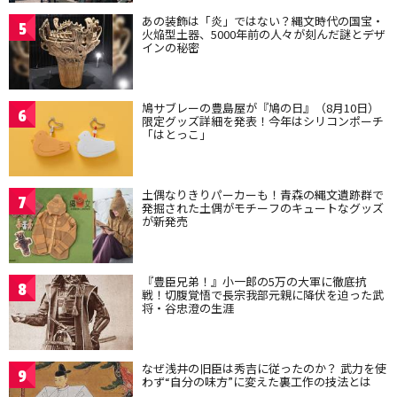
あの装飾は「炎」ではない？縄文時代の国宝・
5
火焔型土器、5000年前の人々が刻んだ謎とデザ
インの秘密
鳩サブレーの豊島屋が『鳩の日』（8月10日）
6
限定グッズ詳細を発表！今年はシリコンポーチ
「はとっこ」
土偶なりきりパーカーも！青森の縄文遺跡群で
7
発掘された土偶がモチーフのキュートなグッズ
が新発売
『豊臣兄弟！』小一郎の5万の大軍に徹底抗
8
戦！切腹覚悟で長宗我部元親に降伏を迫った武
将・谷忠澄の生涯
なぜ浅井の旧臣は秀吉に従ったのか？ 武力を使
9
わず“自分の味方”に変えた裏工作の技法とは