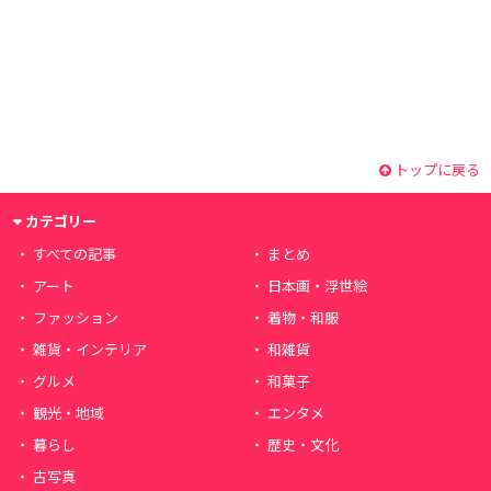
トップに戻る
カテゴリー
すべての記事
まとめ
アート
日本画・浮世絵
ファッション
着物・和服
雑貨・インテリア
和雑貨
グルメ
和菓子
観光・地域
エンタメ
暮らし
歴史・文化
古写真