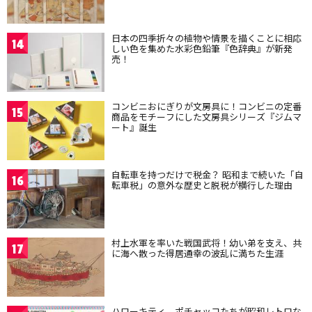
日本の四季折々の植物や情景を描くことに相応
14
しい色を集めた水彩色鉛筆『色辞典』が新発
売！
コンビニおにぎりが文房具に！コンビニの定番
15
商品をモチーフにした文房具シリーズ『ジムマ
ート』誕生
自転車を持つだけで税金？ 昭和まで続いた「自
16
転車税」の意外な歴史と脱税が横行した理由
村上水軍を率いた戦国武将！幼い弟を支え、共
17
に海へ散った得居通幸の波乱に満ちた生涯
ハローキティ、ポチャッコたちが昭和レトロな