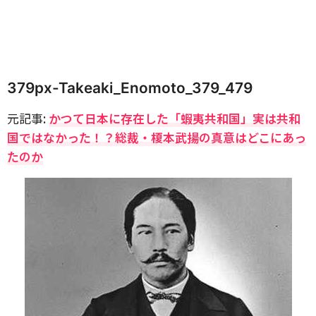
379px-Takeaki_Enomoto_379_479
元記事:
かつて日本に存在した「蝦夷共和国」実は共和
国ではなかった！？総裁・榎本武揚の真意はどこにあっ
たのか