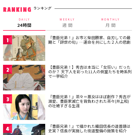
ランキング
RANKING
DAILY
WEEKLY
MONTHLY
24時間
週 間
月 間
『豊臣兄弟！』お市と柴田勝家、自刃しての最
1
期と「辞世の句」…運命を共にした２人の悲劇
【豊臣兄弟！】秀吉は本当に「女狂い」だった
2
のか？ 天下人を彩った11人の側室たちを時系列
で一挙紹介
『豊臣兄弟！』茶々＝悪女はほぼ創作？秀吉が
3
溺愛、豊臣家滅亡を背負わされた茶々(井上和)
の壮絶すぎる生涯
『豊臣兄弟！』で描かれた織田信長の道普請は
4
史実？信長が実施した街道整備の施策を紹介