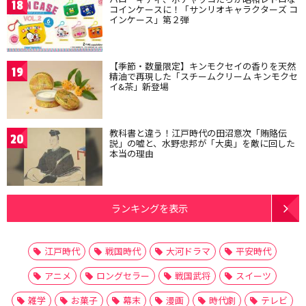
18
コインケースに！「サンリオキャラクターズ コ
インケース」第２弾
【季節・数量限定】キンモクセイの香りを天然
19
精油で再現した「スチームクリーム キンモクセ
イ&茶」新登場
教科書と違う！江戸時代の田沼意次「賄賂伝
20
説」の嘘と、水野忠邦が「大奥」を敵に回した
本当の理由
ランキングを表示
江戸時代
戦国時代
大河ドラマ
平安時代
アニメ
ロングセラー
戦国武将
スイーツ
雑学
お菓子
幕末
漫画
時代劇
テレビ