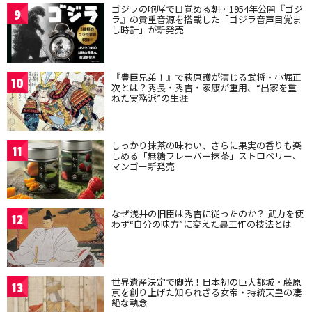
ゴジラの咆哮で目覚める朝…1954年公開『ゴジ
9
ラ』の貴重音源を搭載した「ゴジラ音声目覚ま
し時計」が新発売
『豊臣兄弟！』で萩原護が演じる武将・小堀正
10
次とは？秀長・秀吉・家康が重用、“出家を重
ねた実務派”の生涯
しっかり抹茶の味わい、さらに果実の香りも楽
11
しめる「無糖フレーバー抹茶」ストロベリー、
マンゴー新発売
なぜ浅井の旧臣は秀吉に従ったのか？ 武力を使
12
わず“自分の味方”に変えた裏工作の技法とは
世界遺産決定で脚光！日本初の巨大都城・藤原
13
京を創り上げた知られざる女帝・持統天皇の凄
絶な執念