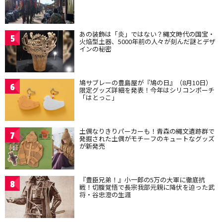
あの装飾は「炎」ではない？縄文時代の国宝・
5
火焔型土器、5000年前の人々が刻んだ謎とデザ
インの秘密
鳩サブレーの豊島屋が『鳩の日』（8月10日）
6
限定グッズ詳細を発表！今年はシリコンポーチ
「はとっこ」
土偶なりきりパーカーも！青森の縄文遺跡群で
7
発掘された土偶がモチーフのキュートなグッズ
が新発売
『豊臣兄弟！』小一郎の5万の大軍に徹底抗
8
戦！切腹覚悟で長宗我部元親に降伏を迫った武
将・谷忠澄の生涯