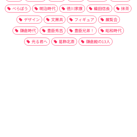
べらぼう
明治時代
徳川家康
織田信長
抹茶
デザイン
文房具
フィギュア
展覧会
鎌倉時代
豊臣秀吉
豊臣兄弟！
昭和時代
光る君へ
葛飾北斎
鎌倉殿の13人