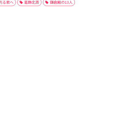
光る君へ
葛飾北斎
鎌倉殿の13人