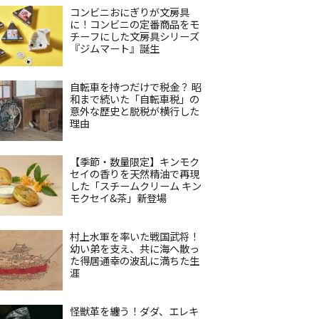
コンビニおにぎりが文房具
に！コンビニの定番商品をモ
チーフにした文房具シリーズ
『ジムマート』誕生
自転車を持つだけで税金？ 昭
和まで続いた「自転車税」の
意外な歴史と脱税が横行した
理由
【季節・数量限定】キンモク
セイの香りを天然精油で再現
した「スチームクリーム キン
モクセイ&茶」新登場
村上水軍を率いた戦国武将！
幼い弟を支え、共に海へ散っ
た得居通幸の波乱に満ちた生
涯
怪獣革を纏う！ダダ、エレキ