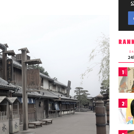
RAN
DA
2
1
2