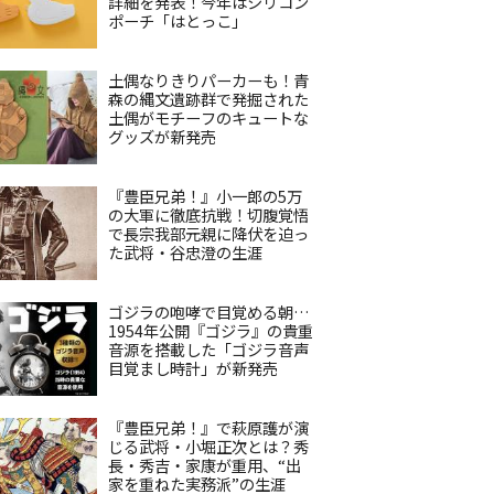
詳細を発表！今年はシリコン
ポーチ「はとっこ」
土偶なりきりパーカーも！青
森の縄文遺跡群で発掘された
土偶がモチーフのキュートな
グッズが新発売
『豊臣兄弟！』小一郎の5万
の大軍に徹底抗戦！切腹覚悟
で長宗我部元親に降伏を迫っ
た武将・谷忠澄の生涯
ゴジラの咆哮で目覚める朝…
1954年公開『ゴジラ』の貴重
音源を搭載した「ゴジラ音声
目覚まし時計」が新発売
『豊臣兄弟！』で萩原護が演
じる武将・小堀正次とは？秀
長・秀吉・家康が重用、“出
家を重ねた実務派”の生涯