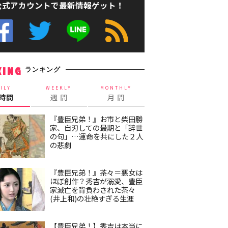
公式アカウントで最新情報ゲット！
ランキング
KING
ILY
WEEKLY
MONTHLY
4時間
週 間
月 間
『豊臣兄弟！』お市と柴田勝
家、自刃しての最期と「辞世
の句」…運命を共にした２人
の悲劇
『豊臣兄弟！』茶々＝悪女は
ほぼ創作？秀吉が溺愛、豊臣
家滅亡を背負わされた茶々
(井上和)の壮絶すぎる生涯
【豊臣兄弟！】秀吉は本当に