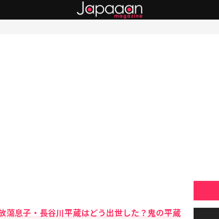
放蕩息子・長谷川平蔵はどう出世した？鬼の平蔵