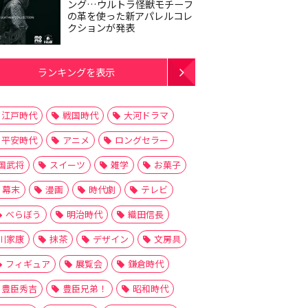
ング…ウルトラ怪獣モチーフ
の革を使った新アパレルコレ
クションが発表
ランキングを表示
江戸時代
戦国時代
大河ドラマ
平安時代
アニメ
ロングセラー
国武将
スイーツ
雑学
お菓子
幕末
漫画
時代劇
テレビ
べらぼう
明治時代
織田信長
川家康
抹茶
デザイン
文房具
フィギュア
展覧会
鎌倉時代
豊臣秀吉
豊臣兄弟！
昭和時代