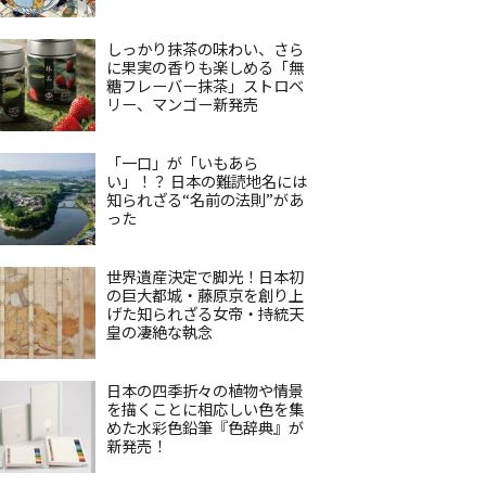
しっかり抹茶の味わい、さら
に果実の香りも楽しめる「無
糖フレーバー抹茶」ストロベ
リー、マンゴー新発売
「一口」が「いもあら
い」！？ 日本の難読地名には
知られざる“名前の法則”があ
った
世界遺産決定で脚光！日本初
の巨大都城・藤原京を創り上
げた知られざる女帝・持統天
皇の凄絶な執念
日本の四季折々の植物や情景
を描くことに相応しい色を集
めた水彩色鉛筆『色辞典』が
新発売！