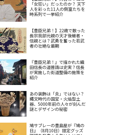
「女狂い」だったのか？ 天下
人を彩った11人の側室たちを
時系列で一挙紹介
【豊臣兄弟！】22歳で散った
長宗我部元親の天才後継者・
信親とは？武勇を奮った若武
者の壮絶な最期
『豊臣兄弟！』で描かれた織
田信長の道普請は史実？信長
が実施した街道整備の施策を
紹介
あの装飾は「炎」ではない？
縄文時代の国宝・火焔型土
器、5000年前の人々が刻んだ
謎とデザインの秘密
鳩サブレーの豊島屋が『鳩の
日』（8月10日）限定グッズ