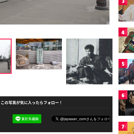
3
4
5
6
この写真が気に入ったらフォロー！
7