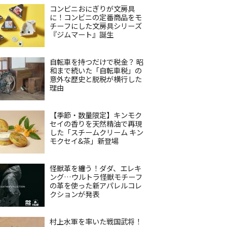
コンビニおにぎりが文房具
に！コンビニの定番商品をモ
チーフにした文房具シリーズ
『ジムマート』誕生
自転車を持つだけで税金？ 昭
和まで続いた「自転車税」の
意外な歴史と脱税が横行した
理由
【季節・数量限定】キンモク
セイの香りを天然精油で再現
した「スチームクリーム キン
モクセイ&茶」新登場
怪獣革を纏う！ダダ、エレキ
ング…ウルトラ怪獣モチーフ
の革を使った新アパレルコレ
クションが発表
村上水軍を率いた戦国武将！