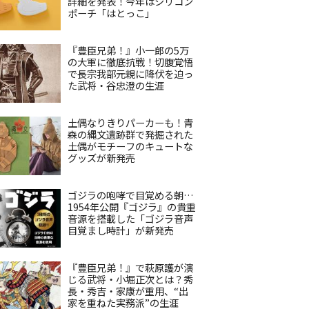
詳細を発表！今年はシリコン
ポーチ「はとっこ」
『豊臣兄弟！』小一郎の5万
の大軍に徹底抗戦！切腹覚悟
で長宗我部元親に降伏を迫っ
た武将・谷忠澄の生涯
土偶なりきりパーカーも！青
森の縄文遺跡群で発掘された
土偶がモチーフのキュートな
グッズが新発売
ゴジラの咆哮で目覚める朝…
1954年公開『ゴジラ』の貴重
音源を搭載した「ゴジラ音声
目覚まし時計」が新発売
『豊臣兄弟！』で萩原護が演
じる武将・小堀正次とは？秀
長・秀吉・家康が重用、“出
家を重ねた実務派”の生涯