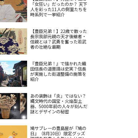
「女狂い」だったのか？ 天下
人を彩った11人の側室たちを
時系列で一挙紹介
【豊臣兄弟！】22歳で散った
長宗我部元親の天才後継者・
信親とは？武勇を奮った若武
者の壮絶な最期
『豊臣兄弟！』で描かれた織
田信長の道普請は史実？信長
が実施した街道整備の施策を
紹介
あの装飾は「炎」ではない？
縄文時代の国宝・火焔型土
器、5000年前の人々が刻んだ
謎とデザインの秘密
鳩サブレーの豊島屋が『鳩の
日』（8月10日）限定グッズ