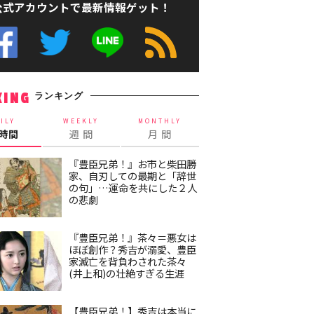
公式アカウントで最新情報ゲット！
ランキング
KING
ILY
WEEKLY
MONTHLY
4時間
週 間
月 間
『豊臣兄弟！』お市と柴田勝
家、自刃しての最期と「辞世
の句」…運命を共にした２人
の悲劇
『豊臣兄弟！』茶々＝悪女は
ほぼ創作？秀吉が溺愛、豊臣
家滅亡を背負わされた茶々
(井上和)の壮絶すぎる生涯
【豊臣兄弟！】秀吉は本当に