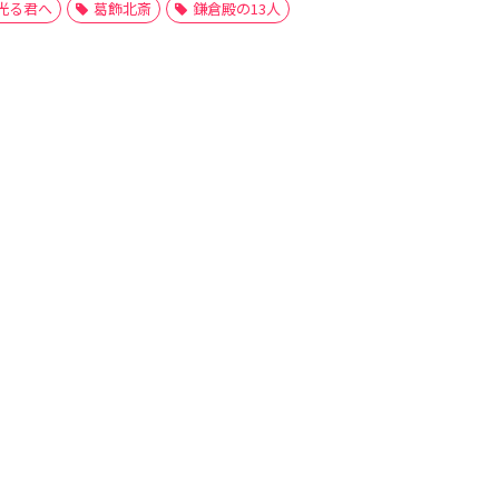
光る君へ
葛飾北斎
鎌倉殿の13人