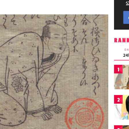
RAN
DA
2
1
2