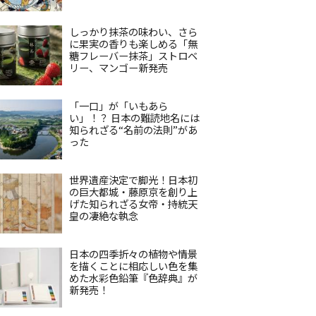
しっかり抹茶の味わい、さら
に果実の香りも楽しめる「無
糖フレーバー抹茶」ストロベ
リー、マンゴー新発売
「一口」が「いもあら
い」！？ 日本の難読地名には
知られざる“名前の法則”があ
った
世界遺産決定で脚光！日本初
の巨大都城・藤原京を創り上
げた知られざる女帝・持統天
皇の凄絶な執念
日本の四季折々の植物や情景
を描くことに相応しい色を集
めた水彩色鉛筆『色辞典』が
新発売！