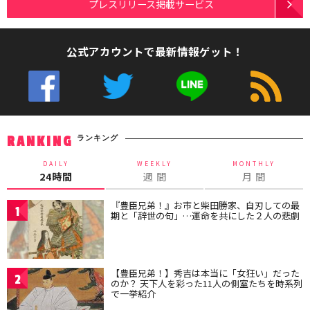
プレスリリース掲載サービス
公式アカウントで最新情報ゲット！
ランキング
RANKING
DAILY
WEEKLY
MONTHLY
24時間
週 間
月 間
『豊臣兄弟！』お市と柴田勝家、自刃しての最
1
期と「辞世の句」…運命を共にした２人の悲劇
【豊臣兄弟！】秀吉は本当に「女狂い」だった
2
のか？ 天下人を彩った11人の側室たちを時系列
で一挙紹介