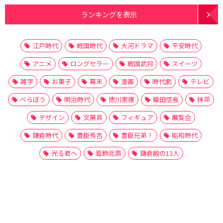
ランキングを表示
江戸時代
戦国時代
大河ドラマ
平安時代
アニメ
ロングセラー
戦国武将
スイーツ
雑学
お菓子
幕末
漫画
時代劇
テレビ
べらぼう
明治時代
徳川家康
織田信長
抹茶
デザイン
文房具
フィギュア
展覧会
鎌倉時代
豊臣秀吉
豊臣兄弟！
昭和時代
光る君へ
葛飾北斎
鎌倉殿の13人