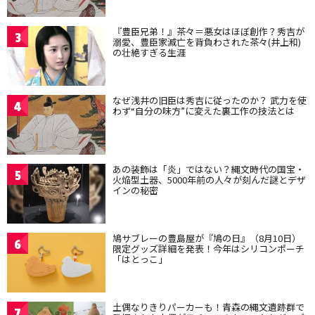
『豊臣兄弟！』茶々＝悪女はほぼ創作？秀吉が
3
溺愛、豊臣家滅亡を背負わされた茶々(井上和)
の壮絶すぎる生涯
なぜ浅井の旧臣は秀吉に従ったのか？ 武力を使
4
わず“自分の味方”に変えた裏工作の技法とは
あの装飾は「炎」ではない？縄文時代の国宝・
5
火焔型土器、5000年前の人々が刻んだ謎とデザ
インの秘密
鳩サブレーの豊島屋が『鳩の日』（8月10日）
6
限定グッズ詳細を発表！今年はシリコンポーチ
「はとっこ」
土偶なりきりパーカーも！青森の縄文遺跡群で
7