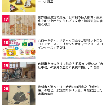
ート』誕生
世界遺産決定で脚光！日本初の巨大都城・藤原
17
京を創り上げた知られざる女帝・持統天皇の凄
絶な執念
ハローキティ、ポチャッコたちが昭和レトロな
18
コインケースに！「サンリオキャラクターズ コ
インケース」第２弾
自転車を持つだけで税金？ 昭和まで続いた「自
19
転車税」の意外な歴史と脱税が横行した理由
教科書と違う！江戸時代の田沼意次「賄賂伝
20
説」の嘘と、水野忠邦が「大奥」を敵に回した
本当の理由