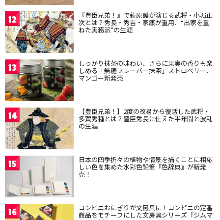
『豊臣兄弟！』で萩原護が演じる武将・小堀正
12
次とは？秀長・秀吉・家康が重用、“出家を重
ねた実務派”の生涯
しっかり抹茶の味わい、さらに果実の香りも楽
13
しめる「無糖フレーバー抹茶」ストロベリー、
マンゴー新発売
【豊臣兄弟！】2度の改易から復活した武将・
14
多賀秀種とは？豊臣秀長に仕えた半年間と波乱
の生涯
日本の四季折々の植物や情景を描くことに相応
15
しい色を集めた水彩色鉛筆『色辞典』が新発
売！
コンビニおにぎりが文房具に！コンビニの定番
16
商品をモチーフにした文房具シリーズ『ジムマ