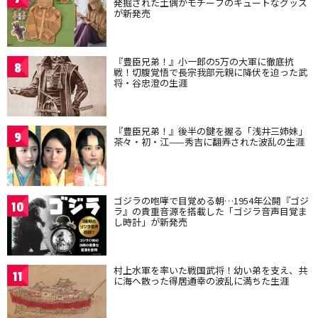
発掘された土偶がモチーフのキュートなグッズ
が新発売
『豊臣兄弟！』小一郎の5万の大軍に徹底抗
8
戦！切腹覚悟で長宗我部元親に降伏を迫った武
将・谷忠澄の生涯
『豊臣兄弟！』後半の鍵を握る「浅井三姉妹」
9
茶々・初・江——秀吉に翻弄された波乱の生涯
ゴジラの咆哮で目覚める朝…1954年公開『ゴジ
10
ラ』の貴重音源を搭載した「ゴジラ音声目覚ま
し時計」が新発売
村上水軍を率いた戦国武将！幼い弟を支え、共
11
に海へ散った得居通幸の波乱に満ちた生涯