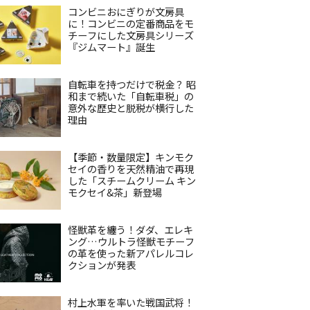
コンビニおにぎりが文房具
に！コンビニの定番商品をモ
チーフにした文房具シリーズ
『ジムマート』誕生
自転車を持つだけで税金？ 昭
和まで続いた「自転車税」の
意外な歴史と脱税が横行した
理由
【季節・数量限定】キンモク
セイの香りを天然精油で再現
した「スチームクリーム キン
モクセイ&茶」新登場
怪獣革を纏う！ダダ、エレキ
ング…ウルトラ怪獣モチーフ
の革を使った新アパレルコレ
クションが発表
村上水軍を率いた戦国武将！