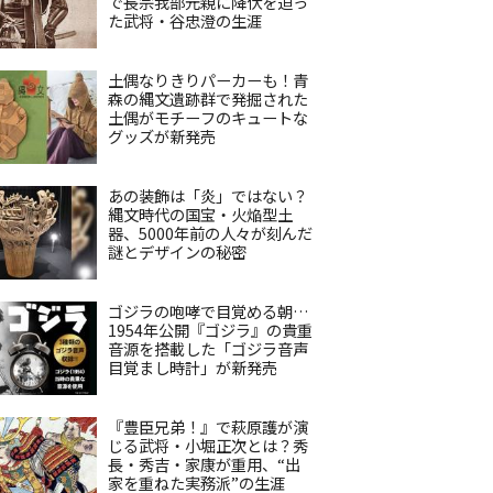
で長宗我部元親に降伏を迫っ
た武将・谷忠澄の生涯
土偶なりきりパーカーも！青
森の縄文遺跡群で発掘された
土偶がモチーフのキュートな
グッズが新発売
あの装飾は「炎」ではない？
縄文時代の国宝・火焔型土
器、5000年前の人々が刻んだ
謎とデザインの秘密
ゴジラの咆哮で目覚める朝…
1954年公開『ゴジラ』の貴重
音源を搭載した「ゴジラ音声
目覚まし時計」が新発売
『豊臣兄弟！』で萩原護が演
じる武将・小堀正次とは？秀
長・秀吉・家康が重用、“出
家を重ねた実務派”の生涯