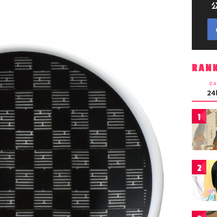
RAN
DA
2
1
2