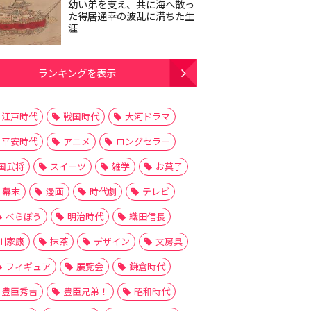
幼い弟を支え、共に海へ散っ
た得居通幸の波乱に満ちた生
涯
ランキングを表示
江戸時代
戦国時代
大河ドラマ
平安時代
アニメ
ロングセラー
国武将
スイーツ
雑学
お菓子
幕末
漫画
時代劇
テレビ
べらぼう
明治時代
織田信長
川家康
抹茶
デザイン
文房具
フィギュア
展覧会
鎌倉時代
豊臣秀吉
豊臣兄弟！
昭和時代