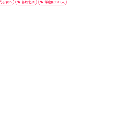
光る君へ
葛飾北斎
鎌倉殿の13人