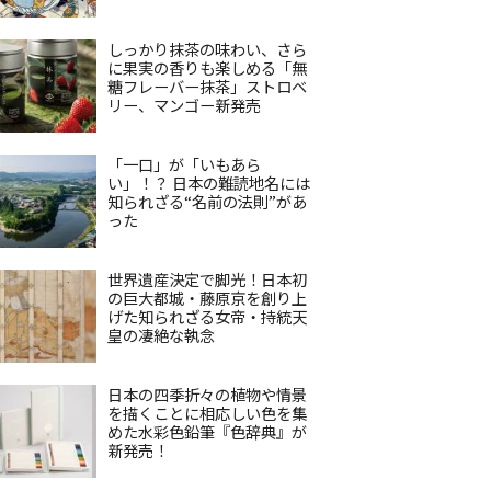
しっかり抹茶の味わい、さら
に果実の香りも楽しめる「無
糖フレーバー抹茶」ストロベ
リー、マンゴー新発売
「一口」が「いもあら
い」！？ 日本の難読地名には
知られざる“名前の法則”があ
った
世界遺産決定で脚光！日本初
の巨大都城・藤原京を創り上
げた知られざる女帝・持統天
皇の凄絶な執念
日本の四季折々の植物や情景
を描くことに相応しい色を集
めた水彩色鉛筆『色辞典』が
新発売！