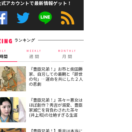
公式アカウントで最新情報ゲット！
ランキング
KING
ILY
WEEKLY
MONTHLY
4時間
週 間
月 間
『豊臣兄弟！』お市と柴田勝
家、自刃しての最期と「辞世
の句」…運命を共にした２人
の悲劇
『豊臣兄弟！』茶々＝悪女は
ほぼ創作？秀吉が溺愛、豊臣
家滅亡を背負わされた茶々
(井上和)の壮絶すぎる生涯
【豊臣兄弟！】秀吉は本当に