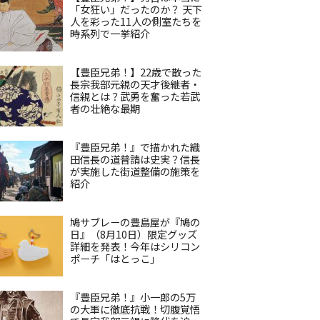
「女狂い」だったのか？ 天下
人を彩った11人の側室たちを
時系列で一挙紹介
【豊臣兄弟！】22歳で散った
長宗我部元親の天才後継者・
信親とは？武勇を奮った若武
者の壮絶な最期
『豊臣兄弟！』で描かれた織
田信長の道普請は史実？信長
が実施した街道整備の施策を
紹介
鳩サブレーの豊島屋が『鳩の
日』（8月10日）限定グッズ
詳細を発表！今年はシリコン
ポーチ「はとっこ」
『豊臣兄弟！』小一郎の5万
の大軍に徹底抗戦！切腹覚悟