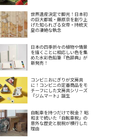
世界遺産決定で脚光！日本初
の巨大都城・藤原京を創り上
げた知られざる女帝・持統天
皇の凄絶な執念
日本の四季折々の植物や情景
を描くことに相応しい色を集
めた水彩色鉛筆『色辞典』が
新発売！
コンビニおにぎりが文房具
に！コンビニの定番商品をモ
チーフにした文房具シリーズ
『ジムマート』誕生
自転車を持つだけで税金？ 昭
和まで続いた「自転車税」の
意外な歴史と脱税が横行した
理由