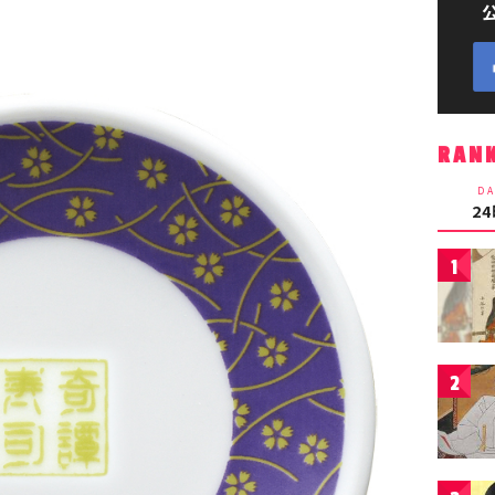
RAN
DA
2
1
2