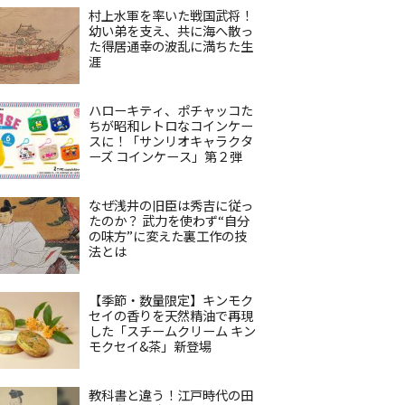
村上水軍を率いた戦国武将！
幼い弟を支え、共に海へ散っ
た得居通幸の波乱に満ちた生
涯
ハローキティ、ポチャッコた
ちが昭和レトロなコインケー
スに！「サンリオキャラクタ
ーズ コインケース」第２弾
なぜ浅井の旧臣は秀吉に従っ
たのか？ 武力を使わず“自分
の味方”に変えた裏工作の技
法とは
【季節・数量限定】キンモク
セイの香りを天然精油で再現
した「スチームクリーム キン
モクセイ&茶」新登場
教科書と違う！江戸時代の田