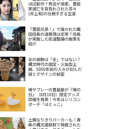
ほぼ創作？秀吉が溺愛、豊臣
家滅亡を背負わされた茶々
(井上和)の壮絶すぎる生涯
『豊臣兄弟！』で描かれた織
田信長の道普請は史実？信長
が実施した街道整備の施策を
紹介
あの装飾は「炎」ではない？
縄文時代の国宝・火焔型土
器、5000年前の人々が刻んだ
謎とデザインの秘密
鳩サブレーの豊島屋が『鳩の
日』（8月10日）限定グッズ
詳細を発表！今年はシリコン
ポーチ「はとっこ」
土偶なりきりパーカーも！青
森の縄文遺跡群で発掘された