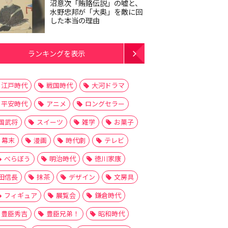
沼意次「賄賂伝説」の嘘と、
水野忠邦が「大奥」を敵に回
した本当の理由
ランキングを表示
江戸時代
戦国時代
大河ドラマ
平安時代
アニメ
ロングセラー
国武将
スイーツ
雑学
お菓子
幕末
漫画
時代劇
テレビ
べらぼう
明治時代
徳川家康
田信長
抹茶
デザイン
文房具
フィギュア
展覧会
鎌倉時代
豊臣秀吉
豊臣兄弟！
昭和時代