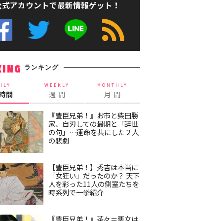
公式アカウントで最新情報ゲット！
ランキング
KING
ILY
WEEKLY
MONTHLY
4時間
週 間
月 間
『豊臣兄弟！』お市と柴田勝
家、自刃しての最期と「辞世
の句」…運命を共にした２人
の悲劇
【豊臣兄弟！】秀吉は本当に
「女狂い」だったのか？ 天下
人を彩った11人の側室たちを
時系列で一挙紹介
『豊臣兄弟！』茶々＝悪女は