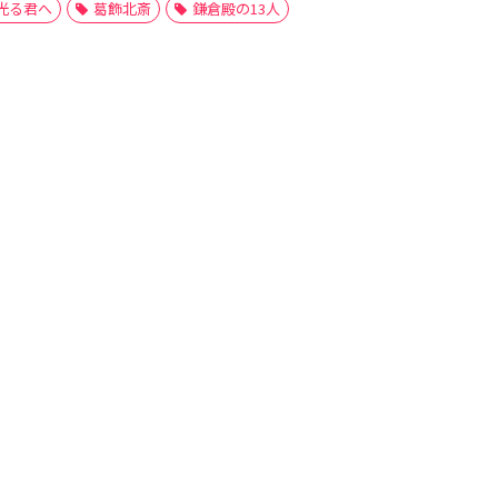
光る君へ
葛飾北斎
鎌倉殿の13人