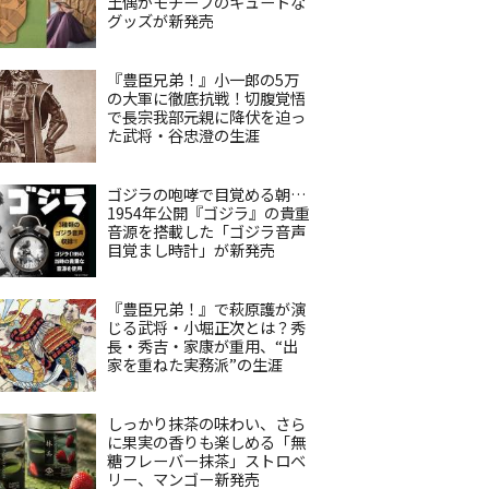
土偶がモチーフのキュートな
グッズが新発売
『豊臣兄弟！』小一郎の5万
の大軍に徹底抗戦！切腹覚悟
で長宗我部元親に降伏を迫っ
た武将・谷忠澄の生涯
ゴジラの咆哮で目覚める朝…
1954年公開『ゴジラ』の貴重
音源を搭載した「ゴジラ音声
目覚まし時計」が新発売
『豊臣兄弟！』で萩原護が演
じる武将・小堀正次とは？秀
長・秀吉・家康が重用、“出
家を重ねた実務派”の生涯
しっかり抹茶の味わい、さら
に果実の香りも楽しめる「無
糖フレーバー抹茶」ストロベ
リー、マンゴー新発売