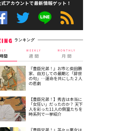
公式アカウントで最新情報ゲット！
ランキング
KING
ILY
WEEKLY
MONTHLY
4時間
週 間
月 間
『豊臣兄弟！』お市と柴田勝
家、自刃しての最期と「辞世
の句」…運命を共にした２人
の悲劇
【豊臣兄弟！】秀吉は本当に
「女狂い」だったのか？ 天下
人を彩った11人の側室たちを
時系列で一挙紹介
『豊臣兄弟！』茶々＝悪女は