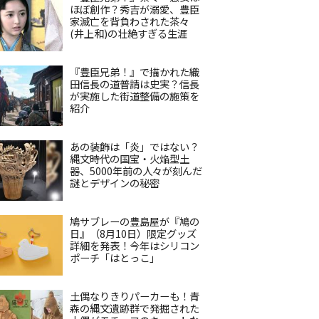
ほぼ創作？秀吉が溺愛、豊臣
家滅亡を背負わされた茶々
(井上和)の壮絶すぎる生涯
『豊臣兄弟！』で描かれた織
田信長の道普請は史実？信長
が実施した街道整備の施策を
紹介
あの装飾は「炎」ではない？
縄文時代の国宝・火焔型土
器、5000年前の人々が刻んだ
謎とデザインの秘密
鳩サブレーの豊島屋が『鳩の
日』（8月10日）限定グッズ
詳細を発表！今年はシリコン
ポーチ「はとっこ」
土偶なりきりパーカーも！青
森の縄文遺跡群で発掘された