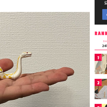
RAN
DA
2
1
2