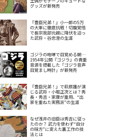
土偶がモチーフのキュートな
グッズが新発売
『豊臣兄弟！』小一郎の5万
の大軍に徹底抗戦！切腹覚悟
で長宗我部元親に降伏を迫っ
た武将・谷忠澄の生涯
ゴジラの咆哮で目覚める朝…
1954年公開『ゴジラ』の貴重
音源を搭載した「ゴジラ音声
目覚まし時計」が新発売
『豊臣兄弟！』で萩原護が演
じる武将・小堀正次とは？秀
長・秀吉・家康が重用、“出
家を重ねた実務派”の生涯
なぜ浅井の旧臣は秀吉に従っ
たのか？ 武力を使わず“自分
の味方”に変えた裏工作の技
法とは