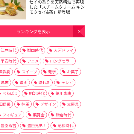
セイの香りを天然精油で再現
した「スチームクリーム キン
モクセイ&茶」新登場
ランキングを表示
江戸時代
戦国時代
大河ドラマ
平安時代
アニメ
ロングセラー
国武将
スイーツ
雑学
お菓子
幕末
漫画
時代劇
テレビ
べらぼう
明治時代
徳川家康
田信長
抹茶
デザイン
文房具
フィギュア
展覧会
鎌倉時代
豊臣秀吉
豊臣兄弟！
昭和時代