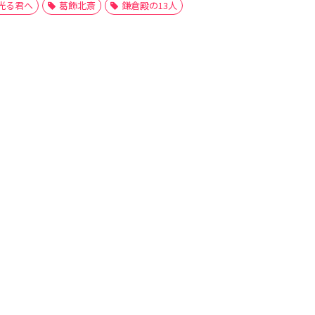
光る君へ
葛飾北斎
鎌倉殿の13人