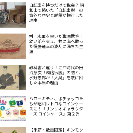
自転車を持つだけで税金？ 昭
和まで続いた「自転車税」の
意外な歴史と脱税が横行した
理由
村上水軍を率いた戦国武将！
幼い弟を支え、共に海へ散っ
た得居通幸の波乱に満ちた生
涯
教科書と違う！江戸時代の田
沼意次「賄賂伝説」の嘘と、
水野忠邦が「大奥」を敵に回
した本当の理由
ハローキティ、ポチャッコた
ちが昭和レトロなコインケー
スに！「サンリオキャラクタ
ーズ コインケース」第２弾
【季節・数量限定】キンモク