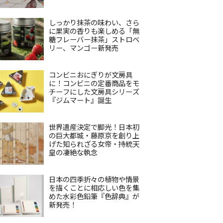
しっかり抹茶の味わい、さら
に果実の香りも楽しめる「無
糖フレーバー抹茶」ストロベ
リー、マンゴー新発売
コンビニおにぎりが文房具
に！コンビニの定番商品をモ
チーフにした文房具シリーズ
『ジムマート』誕生
世界遺産決定で脚光！日本初
の巨大都城・藤原京を創り上
げた知られざる女帝・持統天
皇の凄絶な執念
日本の四季折々の植物や情景
を描くことに相応しい色を集
めた水彩色鉛筆『色辞典』が
新発売！