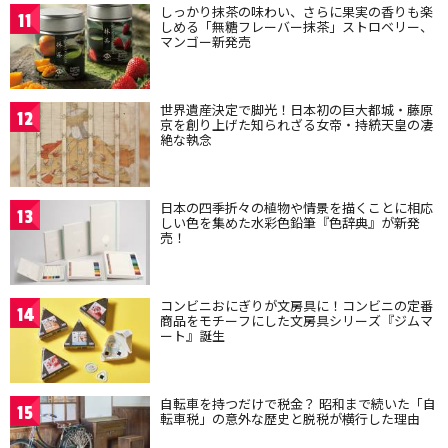
しっかり抹茶の味わい、さらに果実の香りも楽
11
しめる「無糖フレーバー抹茶」ストロベリー、
マンゴー新発売
世界遺産決定で脚光！日本初の巨大都城・藤原
12
京を創り上げた知られざる女帝・持統天皇の凄
絶な執念
日本の四季折々の植物や情景を描くことに相応
13
しい色を集めた水彩色鉛筆『色辞典』が新発
売！
コンビニおにぎりが文房具に！コンビニの定番
14
商品をモチーフにした文房具シリーズ『ジムマ
ート』誕生
自転車を持つだけで税金？ 昭和まで続いた「自
15
転車税」の意外な歴史と脱税が横行した理由