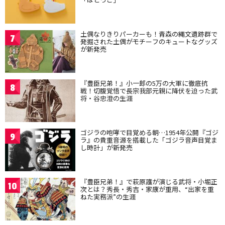
土偶なりきりパーカーも！青森の縄文遺跡群で
7
発掘された土偶がモチーフのキュートなグッズ
が新発売
『豊臣兄弟！』小一郎の5万の大軍に徹底抗
8
戦！切腹覚悟で長宗我部元親に降伏を迫った武
将・谷忠澄の生涯
ゴジラの咆哮で目覚める朝…1954年公開『ゴジ
9
ラ』の貴重音源を搭載した「ゴジラ音声目覚ま
し時計」が新発売
『豊臣兄弟！』で萩原護が演じる武将・小堀正
10
次とは？秀長・秀吉・家康が重用、“出家を重
ねた実務派”の生涯