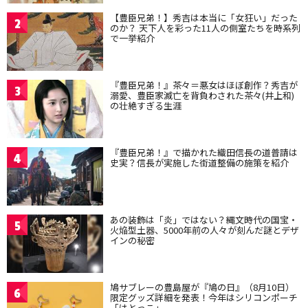
【豊臣兄弟！】秀吉は本当に「女狂い」だった
2
のか？ 天下人を彩った11人の側室たちを時系列
で一挙紹介
『豊臣兄弟！』茶々＝悪女はほぼ創作？秀吉が
3
溺愛、豊臣家滅亡を背負わされた茶々(井上和)
の壮絶すぎる生涯
『豊臣兄弟！』で描かれた織田信長の道普請は
4
史実？信長が実施した街道整備の施策を紹介
あの装飾は「炎」ではない？縄文時代の国宝・
5
火焔型土器、5000年前の人々が刻んだ謎とデザ
インの秘密
鳩サブレーの豊島屋が『鳩の日』（8月10日）
6
限定グッズ詳細を発表！今年はシリコンポーチ
「はとっこ」