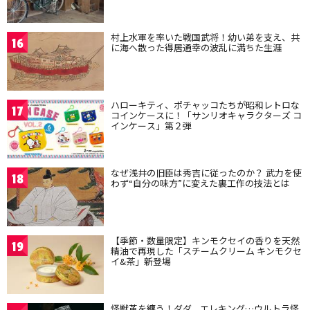
村上水軍を率いた戦国武将！幼い弟を支え、共
16
に海へ散った得居通幸の波乱に満ちた生涯
ハローキティ、ポチャッコたちが昭和レトロな
17
コインケースに！「サンリオキャラクターズ コ
インケース」第２弾
なぜ浅井の旧臣は秀吉に従ったのか？ 武力を使
18
わず“自分の味方”に変えた裏工作の技法とは
【季節・数量限定】キンモクセイの香りを天然
19
精油で再現した「スチームクリーム キンモクセ
イ&茶」新登場
怪獣革を纏う！ダダ、エレキング…ウルトラ怪