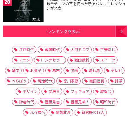
20
獣モチーフの革を使った新アパレルコレクショ
ンが発表
ランキングを表示
江戸時代
戦国時代
大河ドラマ
平安時代
アニメ
ロングセラー
戦国武将
スイーツ
雑学
お菓子
幕末
漫画
時代劇
テレビ
べらぼう
明治時代
徳川家康
織田信長
抹茶
デザイン
文房具
フィギュア
展覧会
鎌倉時代
豊臣秀吉
豊臣兄弟！
昭和時代
光る君へ
葛飾北斎
鎌倉殿の13人