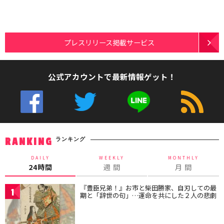
プレスリリース掲載サービス
公式アカウントで最新情報ゲット！
ランキング
RANKING
DAILY
WEEKLY
MONTHLY
24時間
週 間
月 間
『豊臣兄弟！』お市と柴田勝家、自刃しての最
1
期と「辞世の句」…運命を共にした２人の悲劇