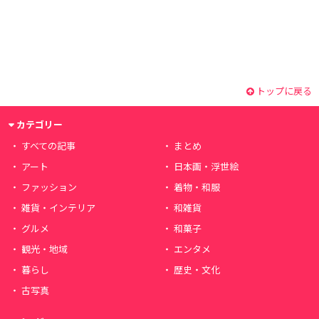
トップに戻る
カテゴリー
すべての記事
まとめ
アート
日本画・浮世絵
ファッション
着物・和服
雑貨・インテリア
和雑貨
グルメ
和菓子
観光・地域
エンタメ
暮らし
歴史・文化
古写真