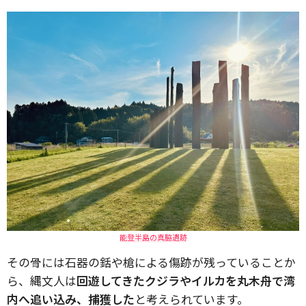
能登半島の真脇遺跡
その骨には石器の銛や槍による傷跡が残っていることか
ら、縄文人は
回遊してきたクジラやイルカを丸木舟で湾
内へ追い込み、捕獲した
と考えられています。