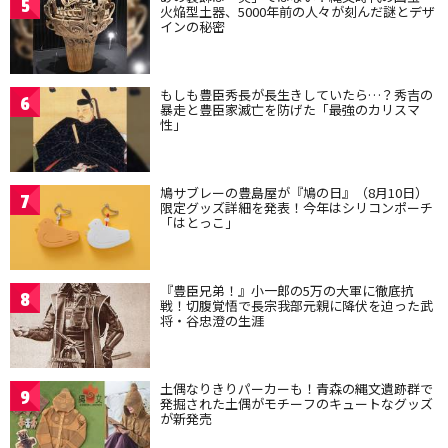
5
火焔型土器、5000年前の人々が刻んだ謎とデザ
インの秘密
もしも豊臣秀長が長生きしていたら…？秀吉の
6
暴走と豊臣家滅亡を防げた「最強のカリスマ
性」
鳩サブレーの豊島屋が『鳩の日』（8月10日）
7
限定グッズ詳細を発表！今年はシリコンポーチ
「はとっこ」
『豊臣兄弟！』小一郎の5万の大軍に徹底抗
8
戦！切腹覚悟で長宗我部元親に降伏を迫った武
将・谷忠澄の生涯
土偶なりきりパーカーも！青森の縄文遺跡群で
9
発掘された土偶がモチーフのキュートなグッズ
が新発売