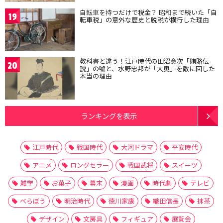
自転車を持つだけで税金？ 昭和まで続いた「自
19
転車税」の意外な歴史と脱税が横行した理由
教科書と違う！江戸時代の田沼意次「賄賂伝
20
説」の嘘と、水野忠邦が「大奥」を敵に回した
本当の理由
ランキングを表示
江戸時代
戦国時代
大河ドラマ
平安時代
アニメ
ロングセラー
戦国武将
スイーツ
雑学
お菓子
幕末
漫画
時代劇
テレビ
べらぼう
明治時代
徳川家康
織田信長
抹茶
デザイン
文房具
フィギュア
展覧会