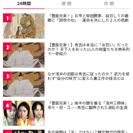
24時間
週 間
月 間
『豊臣兄弟！』お市と柴田勝家、自刃しての最
1
期と「辞世の句」…運命を共にした２人の悲劇
【豊臣兄弟！】秀吉は本当に「女狂い」だった
2
のか？ 天下人を彩った11人の側室たちを時系列
で一挙紹介
なぜ浅井の旧臣は秀吉に従ったのか？ 武力を使
3
わず“自分の味方”に変えた裏工作の技法とは
『豊臣兄弟！』後半の鍵を握る「浅井三姉妹」
4
茶々・初・江——秀吉に翻弄された波乱の生涯
あの装飾は「炎」ではない？縄文時代の国宝・