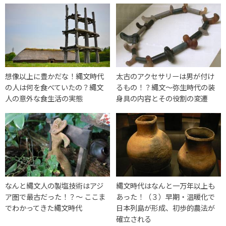
想像以上に豊かだな！縄文時代
太古のアクセサリーは男が付け
の人は何を食べていたの？縄文
るもの！？縄文～弥生時代の装
人の意外な食生活の実態
身具の内容とその役割の変遷
なんと縄文人の製塩技術はアジ
縄文時代はなんと一万年以上も
ア圏で最古だった！？〜 ここま
あった！（３）早期・温暖化で
でわかってきた縄文時代
日本列島が形成、初歩的農法が
確立される