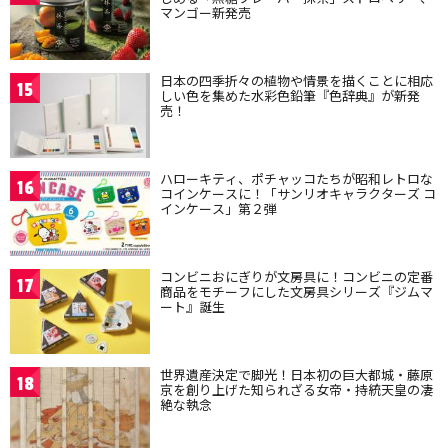
マンゴー新発売
日本の四季折々の植物や情景を描くことに相応
15
しい色を集めた水彩色鉛筆『色辞典』が新発
売！
ハローキティ、ポチャッコたちが昭和レトロな
16
コインケースに！「サンリオキャラクターズ コ
インケース」第２弾
コンビニおにぎりが文房具に！コンビニの定番
17
商品をモチーフにした文房具シリーズ『ジムマ
ート』誕生
世界遺産決定で脚光！日本初の巨大都城・藤原
18
京を創り上げた知られざる女帝・持統天皇の凄
絶な執念