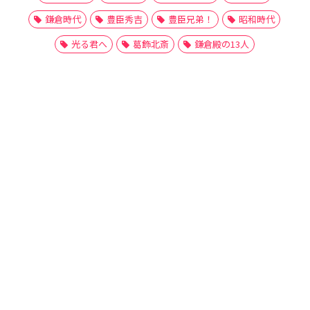
鎌倉時代
豊臣秀吉
豊臣兄弟！
昭和時代
光る君へ
葛飾北斎
鎌倉殿の13人