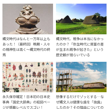
縄文時代はなんと一万年以上も
縄文時代、戦争は本当になかっ
あった！（最終回）晩期・人々
たのか？「弥生時代に貧富の差
の精神性は高く〜縄文時代の終
が生まれ戦争が起きた」という
焉
歴史観が揺らいでいる
永久保存確定！日本初の日本史
想像するだけでゾッとする…な
事典「国史大辞典」の絵図ペー
ぜ縄文人は健康な歯を「抜歯」
ジが感動レベルでスゴい！
したのか？その理由についての