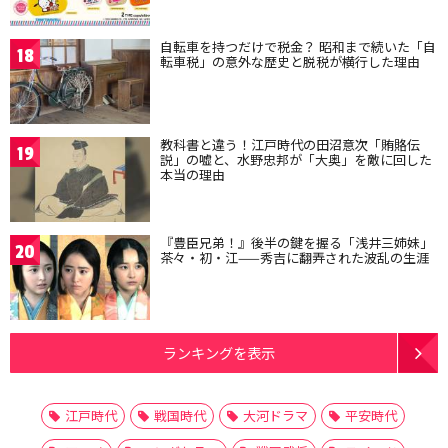
自転車を持つだけで税金？ 昭和まで続いた「自
18
転車税」の意外な歴史と脱税が横行した理由
教科書と違う！江戸時代の田沼意次「賄賂伝
19
説」の嘘と、水野忠邦が「大奥」を敵に回した
本当の理由
『豊臣兄弟！』後半の鍵を握る「浅井三姉妹」
20
茶々・初・江——秀吉に翻弄された波乱の生涯
ランキングを表示
江戸時代
戦国時代
大河ドラマ
平安時代