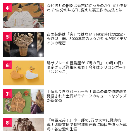
なぜ浅井の旧臣は秀吉に従ったのか？ 武力を使
4
わず“自分の味方”に変えた裏工作の技法とは
あの装飾は「炎」ではない？縄文時代の国宝・
5
火焔型土器、5000年前の人々が刻んだ謎とデザ
インの秘密
鳩サブレーの豊島屋が『鳩の日』（8月10日）
6
限定グッズ詳細を発表！今年はシリコンポーチ
「はとっこ」
土偶なりきりパーカーも！青森の縄文遺跡群で
7
発掘された土偶がモチーフのキュートなグッズ
が新発売
『豊臣兄弟！』小一郎の5万の大軍に徹底抗
8
戦！切腹覚悟で長宗我部元親に降伏を迫った武
将・谷忠澄の生涯