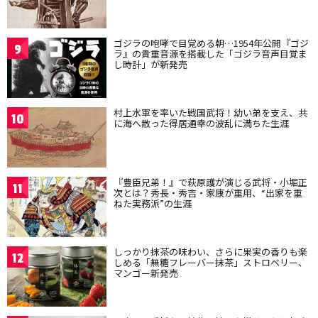
ゴジラの咆哮で目覚める朝…1954年公開『ゴジ
9
ラ』の貴重音源を搭載した「ゴジラ音声目覚ま
し時計」が新発売
村上水軍を率いた戦国武将！幼い弟を支え、共
10
に海へ散った得居通幸の波乱に満ちた生涯
『豊臣兄弟！』で萩原護が演じる武将・小堀正
11
次とは？秀長・秀吉・家康が重用、“出家を重
ねた実務派”の生涯
しっかり抹茶の味わい、さらに果実の香りも楽
12
しめる「無糖フレーバー抹茶」ストロベリー、
マンゴー新発売