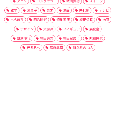
アニメ
ロングセラー
戦国武将
スイーツ
雑学
お菓子
幕末
漫画
時代劇
テレビ
べらぼう
明治時代
徳川家康
織田信長
抹茶
デザイン
文房具
フィギュア
展覧会
鎌倉時代
豊臣秀吉
豊臣兄弟！
昭和時代
光る君へ
葛飾北斎
鎌倉殿の13人