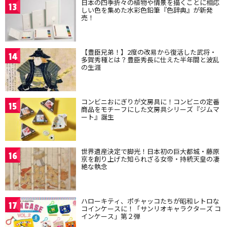
日本の四季折々の植物や情景を描くことに相応
13
しい色を集めた水彩色鉛筆『色辞典』が新発
売！
【豊臣兄弟！】2度の改易から復活した武将・
14
多賀秀種とは？豊臣秀長に仕えた半年間と波乱
の生涯
コンビニおにぎりが文房具に！コンビニの定番
15
商品をモチーフにした文房具シリーズ『ジムマ
ート』誕生
世界遺産決定で脚光！日本初の巨大都城・藤原
16
京を創り上げた知られざる女帝・持統天皇の凄
絶な執念
ハローキティ、ポチャッコたちが昭和レトロな
17
コインケースに！「サンリオキャラクターズ コ
インケース」第２弾