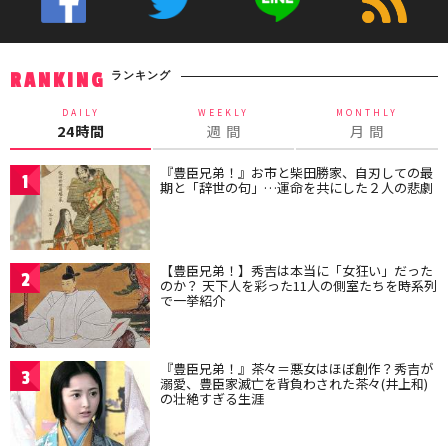
ランキング
RANKING
DAILY
WEEKLY
MONTHLY
24時間
週 間
月 間
『豊臣兄弟！』お市と柴田勝家、自刃しての最
1
期と「辞世の句」…運命を共にした２人の悲劇
【豊臣兄弟！】秀吉は本当に「女狂い」だった
2
のか？ 天下人を彩った11人の側室たちを時系列
で一挙紹介
『豊臣兄弟！』茶々＝悪女はほぼ創作？秀吉が
3
溺愛、豊臣家滅亡を背負わされた茶々(井上和)
の壮絶すぎる生涯