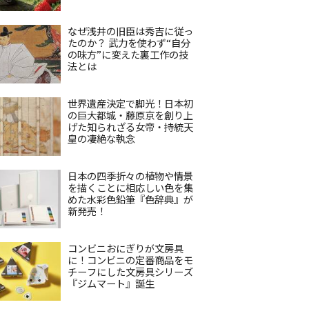
なぜ浅井の旧臣は秀吉に従っ
たのか？ 武力を使わず“自分
の味方”に変えた裏工作の技
法とは
世界遺産決定で脚光！日本初
の巨大都城・藤原京を創り上
げた知られざる女帝・持統天
皇の凄絶な執念
日本の四季折々の植物や情景
を描くことに相応しい色を集
めた水彩色鉛筆『色辞典』が
新発売！
コンビニおにぎりが文房具
に！コンビニの定番商品をモ
チーフにした文房具シリーズ
『ジムマート』誕生