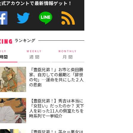
公式アカウントで最新情報ゲット！
ランキング
KING
ILY
WEEKLY
MONTHLY
4時間
週 間
月 間
『豊臣兄弟！』お市と柴田勝
家、自刃しての最期と「辞世
の句」…運命を共にした２人
の悲劇
【豊臣兄弟！】秀吉は本当に
「女狂い」だったのか？ 天下
人を彩った11人の側室たちを
時系列で一挙紹介
『豊臣兄弟！』茶々＝悪女は