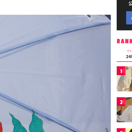
RAN
DA
2
1
2