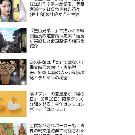
ほぼ創作？秀吉が溺愛、豊臣
家滅亡を背負わされた茶々
(井上和)の壮絶すぎる生涯
『豊臣兄弟！』で描かれた織
田信長の道普請は史実？信長
が実施した街道整備の施策を
紹介
あの装飾は「炎」ではない？
縄文時代の国宝・火焔型土
器、5000年前の人々が刻んだ
謎とデザインの秘密
鳩サブレーの豊島屋が『鳩の
日』（8月10日）限定グッズ
詳細を発表！今年はシリコン
ポーチ「はとっこ」
土偶なりきりパーカーも！青
森の縄文遺跡群で発掘された