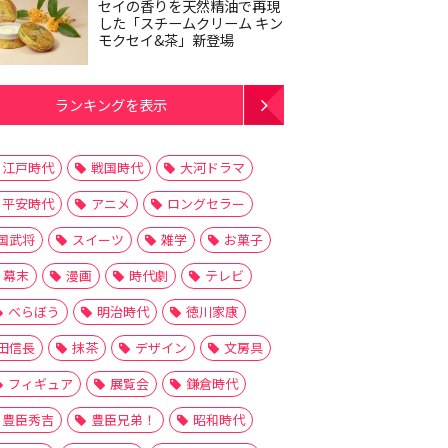
セイの香りを天然精油で再現
した「スチームクリーム キン
モクセイ&茶」新登場
ランキングを表示
江戸時代
戦国時代
大河ドラマ
平安時代
アニメ
ロングセラー
国武将
スイーツ
雑学
お菓子
幕末
漫画
時代劇
テレビ
べらぼう
明治時代
徳川家康
田信長
抹茶
デザイン
文房具
フィギュア
展覧会
鎌倉時代
豊臣秀吉
豊臣兄弟！
昭和時代