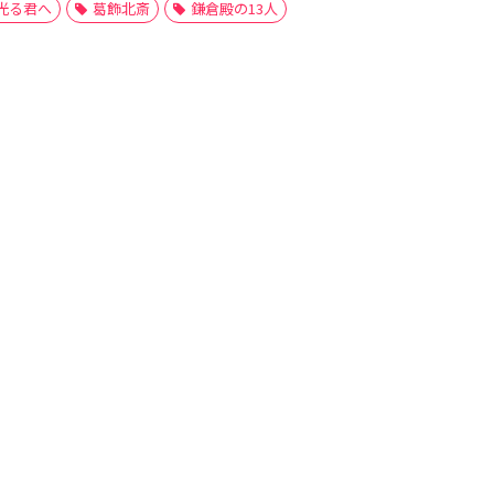
光る君へ
葛飾北斎
鎌倉殿の13人