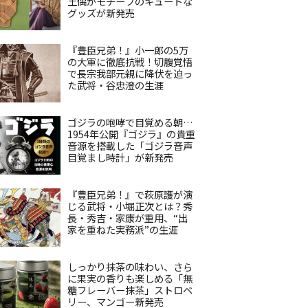
土偶がモチーフのキュートな
グッズが新発売
『豊臣兄弟！』小一郎の5万
の大軍に徹底抗戦！切腹覚悟
で長宗我部元親に降伏を迫っ
た武将・谷忠澄の生涯
ゴジラの咆哮で目覚める朝…
1954年公開『ゴジラ』の貴重
音源を搭載した「ゴジラ音声
目覚まし時計」が新発売
『豊臣兄弟！』で萩原護が演
じる武将・小堀正次とは？秀
長・秀吉・家康が重用、“出
家を重ねた実務派”の生涯
しっかり抹茶の味わい、さら
に果実の香りも楽しめる「無
糖フレーバー抹茶」ストロベ
リー、マンゴー新発売