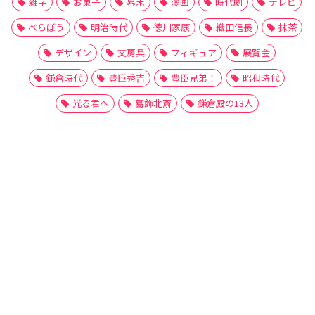
雑学
お菓子
幕末
漫画
時代劇
テレビ
べらぼう
明治時代
徳川家康
織田信長
抹茶
デザイン
文房具
フィギュア
展覧会
鎌倉時代
豊臣秀吉
豊臣兄弟！
昭和時代
光る君へ
葛飾北斎
鎌倉殿の13人