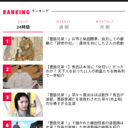
ランキング
RANKING
DAILY
WEEKLY
MONTHLY
24時間
週 間
月 間
『豊臣兄弟！』お市と柴田勝家、自刃しての最
1
期と「辞世の句」…運命を共にした２人の悲劇
【豊臣兄弟！】秀吉は本当に「女狂い」だった
2
のか？ 天下人を彩った11人の側室たちを時系列
で一挙紹介
『豊臣兄弟！』茶々＝悪女はほぼ創作？秀吉が
3
溺愛、豊臣家滅亡を背負わされた茶々(井上和)
の壮絶すぎる生涯
『豊臣兄弟！』で描かれた織田信長の道普請は
4
史実？信長が実施した街道整備の施策を紹介