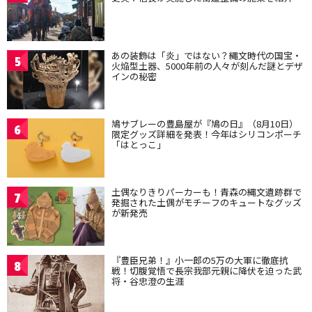
あの装飾は「炎」ではない？縄文時代の国宝・
5
火焔型土器、5000年前の人々が刻んだ謎とデザ
インの秘密
鳩サブレーの豊島屋が『鳩の日』（8月10日）
6
限定グッズ詳細を発表！今年はシリコンポーチ
「はとっこ」
土偶なりきりパーカーも！青森の縄文遺跡群で
7
発掘された土偶がモチーフのキュートなグッズ
が新発売
『豊臣兄弟！』小一郎の5万の大軍に徹底抗
8
戦！切腹覚悟で長宗我部元親に降伏を迫った武
将・谷忠澄の生涯