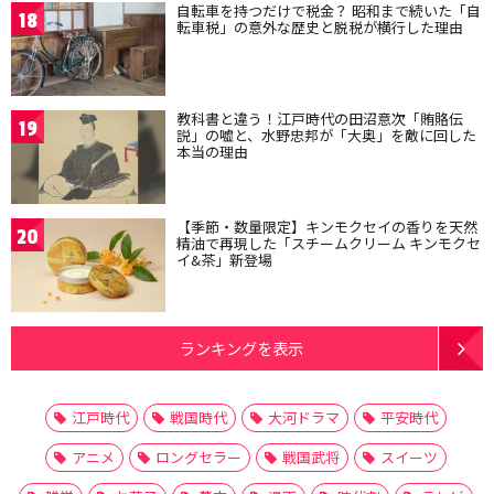
自転車を持つだけで税金？ 昭和まで続いた「自
18
転車税」の意外な歴史と脱税が横行した理由
教科書と違う！江戸時代の田沼意次「賄賂伝
19
説」の嘘と、水野忠邦が「大奥」を敵に回した
本当の理由
【季節・数量限定】キンモクセイの香りを天然
20
精油で再現した「スチームクリーム キンモクセ
イ&茶」新登場
ランキングを表示
江戸時代
戦国時代
大河ドラマ
平安時代
アニメ
ロングセラー
戦国武将
スイーツ