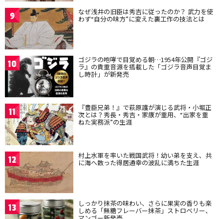
なぜ浅井の旧臣は秀吉に従ったのか？ 武力を使
9
わず“自分の味方”に変えた裏工作の技法とは
ゴジラの咆哮で目覚める朝…1954年公開『ゴジ
10
ラ』の貴重音源を搭載した「ゴジラ音声目覚ま
し時計」が新発売
『豊臣兄弟！』で萩原護が演じる武将・小堀正
11
次とは？秀長・秀吉・家康が重用、“出家を重
ねた実務派”の生涯
村上水軍を率いた戦国武将！幼い弟を支え、共
12
に海へ散った得居通幸の波乱に満ちた生涯
しっかり抹茶の味わい、さらに果実の香りも楽
13
しめる「無糖フレーバー抹茶」ストロベリー、
マンゴー新発売