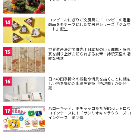
コンビニおにぎりが文房具に！コンビニの定番
14
商品をモチーフにした文房具シリーズ『ジムマ
ート』誕生
世界遺産決定で脚光！日本初の巨大都城・藤原
15
京を創り上げた知られざる女帝・持統天皇の凄
絶な執念
日本の四季折々の植物や情景を描くことに相応
16
しい色を集めた水彩色鉛筆『色辞典』が新発
売！
ハローキティ、ポチャッコたちが昭和レトロな
17
コインケースに！「サンリオキャラクターズ コ
インケース」第２弾