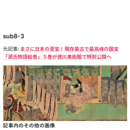
sub8-3
元記事:
まさに日本の至宝！現存最古で最高峰の国宝
「源氏物語絵巻」５巻が徳川美術館で特別公開へ
記事内のその他の画像