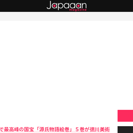
で最高峰の国宝「源氏物語絵巻」５巻が徳川美術