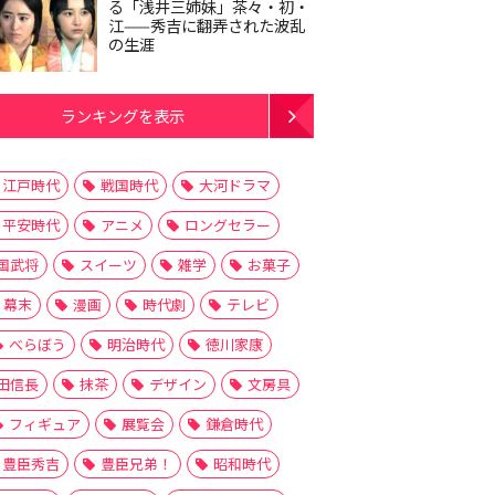
る「浅井三姉妹」茶々・初・
江——秀吉に翻弄された波乱
の生涯
ランキングを表示
江戸時代
戦国時代
大河ドラマ
平安時代
アニメ
ロングセラー
国武将
スイーツ
雑学
お菓子
幕末
漫画
時代劇
テレビ
べらぼう
明治時代
徳川家康
田信長
抹茶
デザイン
文房具
フィギュア
展覧会
鎌倉時代
豊臣秀吉
豊臣兄弟！
昭和時代