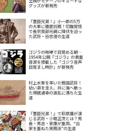
土偶がモチーフのキュートな
グッズが新発売
『豊臣兄弟！』小一郎の5万
の大軍に徹底抗戦！切腹覚悟
で長宗我部元親に降伏を迫っ
た武将・谷忠澄の生涯
ゴジラの咆哮で目覚める朝…
1954年公開『ゴジラ』の貴重
音源を搭載した「ゴジラ音声
目覚まし時計」が新発売
村上水軍を率いた戦国武将！
幼い弟を支え、共に海へ散っ
た得居通幸の波乱に満ちた生
涯
『豊臣兄弟！』で萩原護が演
じる武将・小堀正次とは？秀
長・秀吉・家康が重用、“出
家を重ねた実務派”の生涯