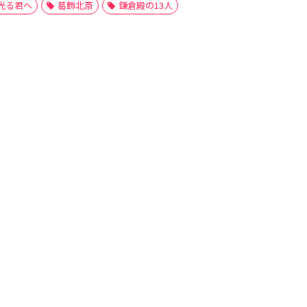
光る君へ
葛飾北斎
鎌倉殿の13人