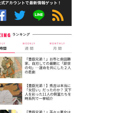
公式アカウントで最新情報ゲット！
ランキング
KING
ILY
WEEKLY
MONTHLY
4時間
週 間
月 間
『豊臣兄弟！』お市と柴田勝
家、自刃しての最期と「辞世
の句」…運命を共にした２人
の悲劇
【豊臣兄弟！】秀吉は本当に
「女狂い」だったのか？ 天下
人を彩った11人の側室たちを
時系列で一挙紹介
『豊臣兄弟！』茶々＝悪女は