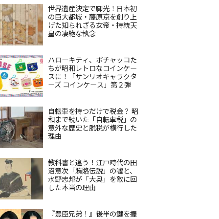
世界遺産決定で脚光！日本初
の巨大都城・藤原京を創り上
げた知られざる女帝・持統天
皇の凄絶な執念
ハローキティ、ポチャッコた
ちが昭和レトロなコインケー
スに！「サンリオキャラクタ
ーズ コインケース」第２弾
自転車を持つだけで税金？ 昭
和まで続いた「自転車税」の
意外な歴史と脱税が横行した
理由
教科書と違う！江戸時代の田
沼意次「賄賂伝説」の嘘と、
水野忠邦が「大奥」を敵に回
した本当の理由
『豊臣兄弟！』後半の鍵を握