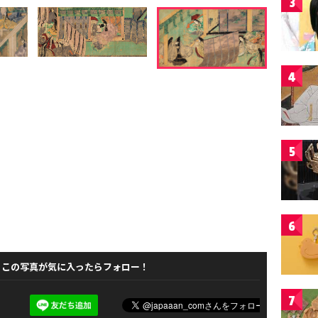
3
4
5
6
この写真が気に入ったらフォロー！
7