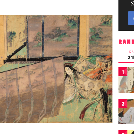
RAN
DA
2
1
2