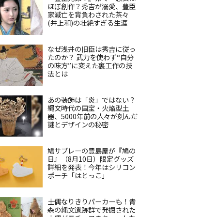
ほぼ創作？秀吉が溺愛、豊臣
家滅亡を背負わされた茶々
(井上和)の壮絶すぎる生涯
なぜ浅井の旧臣は秀吉に従っ
たのか？ 武力を使わず“自分
の味方”に変えた裏工作の技
法とは
あの装飾は「炎」ではない？
縄文時代の国宝・火焔型土
器、5000年前の人々が刻んだ
謎とデザインの秘密
鳩サブレーの豊島屋が『鳩の
日』（8月10日）限定グッズ
詳細を発表！今年はシリコン
ポーチ「はとっこ」
土偶なりきりパーカーも！青
森の縄文遺跡群で発掘された