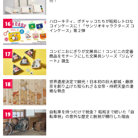
売！
ハローキティ、ポチャッコたちが昭和レトロな
16
コインケースに！「サンリオキャラクターズ コ
インケース」第２弾
コンビニおにぎりが文房具に！コンビニの定番
17
商品をモチーフにした文房具シリーズ『ジムマ
ート』誕生
世界遺産決定で脚光！日本初の巨大都城・藤原
18
京を創り上げた知られざる女帝・持統天皇の凄
絶な執念
自転車を持つだけで税金？ 昭和まで続いた「自
19
転車税」の意外な歴史と脱税が横行した理由