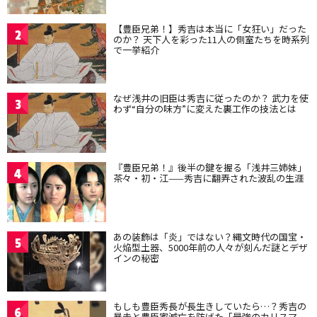
【豊臣兄弟！】秀吉は本当に「女狂い」だった
2
のか？ 天下人を彩った11人の側室たちを時系列
で一挙紹介
なぜ浅井の旧臣は秀吉に従ったのか？ 武力を使
3
わず“自分の味方”に変えた裏工作の技法とは
『豊臣兄弟！』後半の鍵を握る「浅井三姉妹」
4
茶々・初・江——秀吉に翻弄された波乱の生涯
あの装飾は「炎」ではない？縄文時代の国宝・
5
火焔型土器、5000年前の人々が刻んだ謎とデザ
インの秘密
もしも豊臣秀長が長生きしていたら…？秀吉の
6
暴走と豊臣家滅亡を防げた「最強のカリスマ