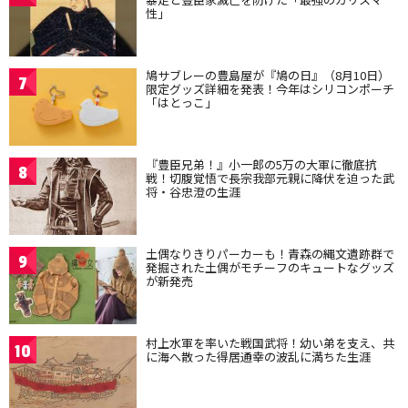
性」
鳩サブレーの豊島屋が『鳩の日』（8月10日）
7
限定グッズ詳細を発表！今年はシリコンポーチ
「はとっこ」
『豊臣兄弟！』小一郎の5万の大軍に徹底抗
8
戦！切腹覚悟で長宗我部元親に降伏を迫った武
将・谷忠澄の生涯
土偶なりきりパーカーも！青森の縄文遺跡群で
9
発掘された土偶がモチーフのキュートなグッズ
が新発売
村上水軍を率いた戦国武将！幼い弟を支え、共
10
に海へ散った得居通幸の波乱に満ちた生涯