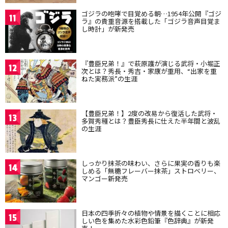
ゴジラの咆哮で目覚める朝…1954年公開『ゴジ
11
ラ』の貴重音源を搭載した「ゴジラ音声目覚ま
し時計」が新発売
『豊臣兄弟！』で萩原護が演じる武将・小堀正
12
次とは？秀長・秀吉・家康が重用、“出家を重
ねた実務派”の生涯
【豊臣兄弟！】2度の改易から復活した武将・
13
多賀秀種とは？豊臣秀長に仕えた半年間と波乱
の生涯
しっかり抹茶の味わい、さらに果実の香りも楽
14
しめる「無糖フレーバー抹茶」ストロベリー、
マンゴー新発売
日本の四季折々の植物や情景を描くことに相応
15
しい色を集めた水彩色鉛筆『色辞典』が新発