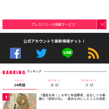
プレスリリース掲載サービス
公式アカウントで最新情報ゲット！
ランキング
RANKING
DAILY
WEEKLY
MONTHLY
24時間
週 間
月 間
『豊臣兄弟！』お市と柴田勝家、自刃しての最
1
期と「辞世の句」…運命を共にした２人の悲劇