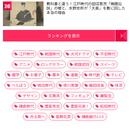
教科書と違う！江戸時代の田沼意次「賄賂伝
20
説」の嘘と、水野忠邦が「大奥」を敵に回した
本当の理由
ランキングを表示
江戸時代
戦国時代
大河ドラマ
平安時代
アニメ
ロングセラー
戦国武将
スイーツ
雑学
お菓子
幕末
漫画
時代劇
テレビ
べらぼう
明治時代
徳川家康
織田信長
抹茶
デザイン
文房具
フィギュア
展覧会
鎌倉時代
豊臣秀吉
豊臣兄弟！
昭和時代
光る君へ
葛飾北斎
鎌倉殿の13人