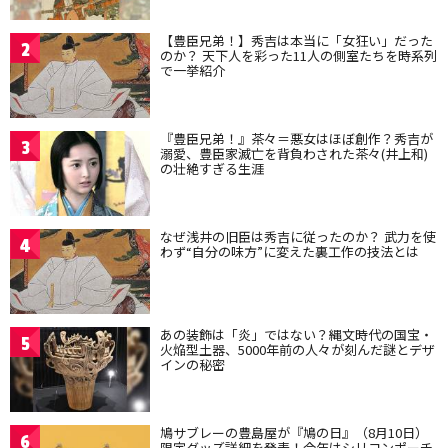
【豊臣兄弟！】秀吉は本当に「女狂い」だった
2
のか？ 天下人を彩った11人の側室たちを時系列
で一挙紹介
『豊臣兄弟！』茶々＝悪女はほぼ創作？秀吉が
3
溺愛、豊臣家滅亡を背負わされた茶々(井上和)
の壮絶すぎる生涯
なぜ浅井の旧臣は秀吉に従ったのか？ 武力を使
4
わず“自分の味方”に変えた裏工作の技法とは
あの装飾は「炎」ではない？縄文時代の国宝・
5
火焔型土器、5000年前の人々が刻んだ謎とデザ
インの秘密
鳩サブレーの豊島屋が『鳩の日』（8月10日）
6
限定グッズ詳細を発表！今年はシリコンポーチ