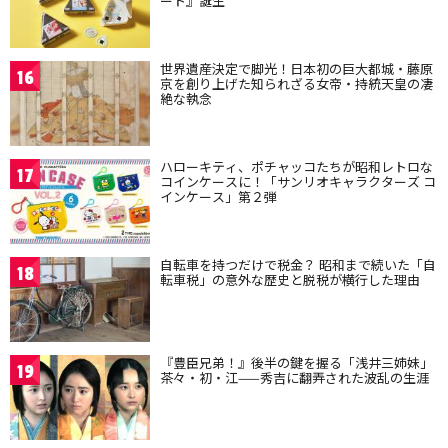
ート』誕生
世界遺産決定で脚光！日本初の巨大都城・藤原
16
京を創り上げた知られざる女帝・持統天皇の凄
絶な執念
ハローキティ、ポチャッコたちが昭和レトロな
17
コインケースに！「サンリオキャラクターズ コ
インケース」第２弾
自転車を持つだけで税金？ 昭和まで続いた「自
18
転車税」の意外な歴史と脱税が横行した理由
『豊臣兄弟！』後半の鍵を握る「浅井三姉妹」
19
茶々・初・江——秀吉に翻弄された波乱の生涯