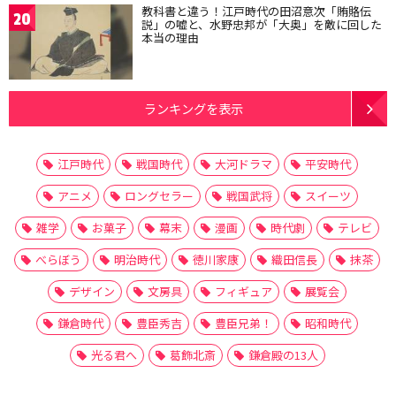
教科書と違う！江戸時代の田沼意次「賄賂伝
20
説」の嘘と、水野忠邦が「大奥」を敵に回した
本当の理由
ランキングを表示
江戸時代
戦国時代
大河ドラマ
平安時代
アニメ
ロングセラー
戦国武将
スイーツ
雑学
お菓子
幕末
漫画
時代劇
テレビ
べらぼう
明治時代
徳川家康
織田信長
抹茶
デザイン
文房具
フィギュア
展覧会
鎌倉時代
豊臣秀吉
豊臣兄弟！
昭和時代
光る君へ
葛飾北斎
鎌倉殿の13人