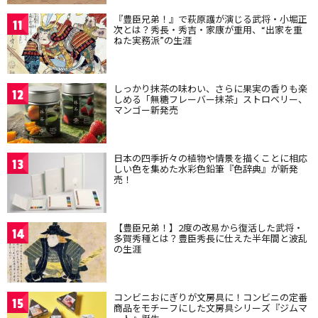
『豊臣兄弟！』で萩原護が演じる武将・小堀正
11
次とは？秀長・秀吉・家康が重用、“出家を重
ねた実務派”の生涯
しっかり抹茶の味わい、さらに果実の香りも楽
12
しめる「無糖フレーバー抹茶」ストロベリー、
マンゴー新発売
日本の四季折々の植物や情景を描くことに相応
13
しい色を集めた水彩色鉛筆『色辞典』が新発
売！
【豊臣兄弟！】2度の改易から復活した武将・
14
多賀秀種とは？豊臣秀長に仕えた半年間と波乱
の生涯
コンビニおにぎりが文房具に！コンビニの定番
15
商品をモチーフにした文房具シリーズ『ジムマ