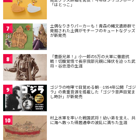
「はとっこ」
土偶なりきりパーカーも！青森の縄文遺跡群で
7
発掘された土偶がモチーフのキュートなグッズ
が新発売
『豊臣兄弟！』小一郎の5万の大軍に徹底抗
8
戦！切腹覚悟で長宗我部元親に降伏を迫った武
将・谷忠澄の生涯
ゴジラの咆哮で目覚める朝…1954年公開『ゴジ
9
ラ』の貴重音源を搭載した「ゴジラ音声目覚ま
し時計」が新発売
村上水軍を率いた戦国武将！幼い弟を支え、共
10
に海へ散った得居通幸の波乱に満ちた生涯