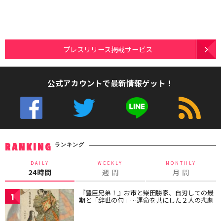
プレスリリース掲載サービス
公式アカウントで最新情報ゲット！
ランキング
RANKING
DAILY
WEEKLY
MONTHLY
24時間
週 間
月 間
『豊臣兄弟！』お市と柴田勝家、自刃しての最
1
期と「辞世の句」…運命を共にした２人の悲劇