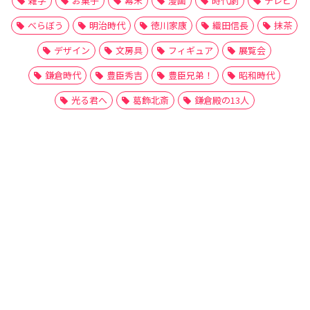
雑学
お菓子
幕末
漫画
時代劇
テレビ
べらぼう
明治時代
徳川家康
織田信長
抹茶
デザイン
文房具
フィギュア
展覧会
鎌倉時代
豊臣秀吉
豊臣兄弟！
昭和時代
光る君へ
葛飾北斎
鎌倉殿の13人