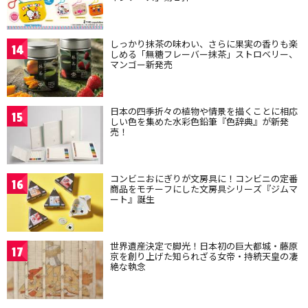
しっかり抹茶の味わい、さらに果実の香りも楽
14
しめる「無糖フレーバー抹茶」ストロベリー、
マンゴー新発売
日本の四季折々の植物や情景を描くことに相応
15
しい色を集めた水彩色鉛筆『色辞典』が新発
売！
コンビニおにぎりが文房具に！コンビニの定番
16
商品をモチーフにした文房具シリーズ『ジムマ
ート』誕生
世界遺産決定で脚光！日本初の巨大都城・藤原
17
京を創り上げた知られざる女帝・持統天皇の凄
絶な執念