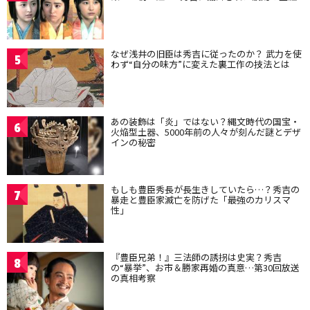
なぜ浅井の旧臣は秀吉に従ったのか？ 武力を使
5
わず“自分の味方”に変えた裏工作の技法とは
あの装飾は「炎」ではない？縄文時代の国宝・
6
火焔型土器、5000年前の人々が刻んだ謎とデザ
インの秘密
もしも豊臣秀長が長生きしていたら…？秀吉の
7
暴走と豊臣家滅亡を防げた「最強のカリスマ
性」
『豊臣兄弟！』三法師の誘拐は史実？秀吉
8
の“暴挙”、お市＆勝家再婚の真意…第30回放送
の真相考察