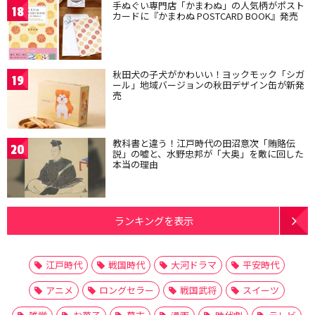
手ぬぐい専門店「かまわぬ」の人気柄がポスト
18
カードに『かまわぬ POSTCARD BOOK』発売
秋田犬の子犬がかわいい！ヨックモック「シガ
19
ール」地域バージョンの秋田デザイン缶が新発
売
教科書と違う！江戸時代の田沼意次「賄賂伝
20
説」の嘘と、水野忠邦が「大奥」を敵に回した
本当の理由
ランキングを表示
江戸時代
戦国時代
大河ドラマ
平安時代
アニメ
ロングセラー
戦国武将
スイーツ