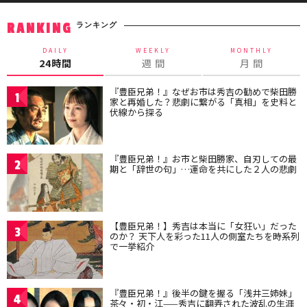
ランキング
RANKING
DAILY
WEEKLY
MONTHLY
24時間
週 間
月 間
『豊臣兄弟！』なぜお市は秀吉の勧めで柴田勝
1
家と再婚した？悲劇に繋がる「真相」を史料と
伏線から探る
『豊臣兄弟！』お市と柴田勝家、自刃しての最
2
期と「辞世の句」…運命を共にした２人の悲劇
【豊臣兄弟！】秀吉は本当に「女狂い」だった
3
のか？ 天下人を彩った11人の側室たちを時系列
で一挙紹介
『豊臣兄弟！』後半の鍵を握る「浅井三姉妹」
4
茶々・初・江——秀吉に翻弄された波乱の生涯