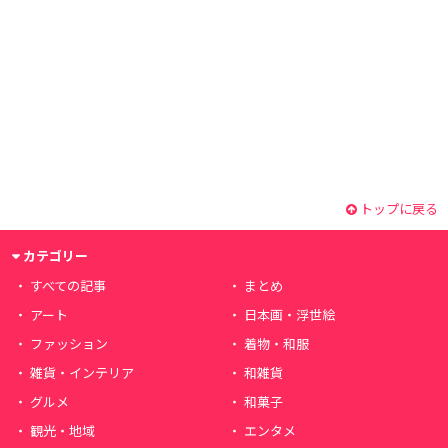
トップに戻る
カテゴリー
すべての記事
まとめ
アート
日本画・浮世絵
ファッション
着物・和服
雑貨・インテリア
和雑貨
グルメ
和菓子
観光・地域
エンタメ