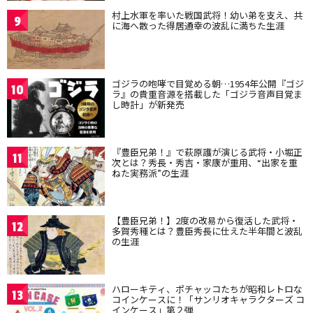
村上水軍を率いた戦国武将！幼い弟を支え、共
9
に海へ散った得居通幸の波乱に満ちた生涯
ゴジラの咆哮で目覚める朝…1954年公開『ゴジ
10
ラ』の貴重音源を搭載した「ゴジラ音声目覚ま
し時計」が新発売
『豊臣兄弟！』で萩原護が演じる武将・小堀正
11
次とは？秀長・秀吉・家康が重用、“出家を重
ねた実務派”の生涯
【豊臣兄弟！】2度の改易から復活した武将・
12
多賀秀種とは？豊臣秀長に仕えた半年間と波乱
の生涯
ハローキティ、ポチャッコたちが昭和レトロな
13
コインケースに！「サンリオキャラクターズ コ
インケース」第２弾