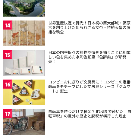
世界遺産決定で脚光！日本初の巨大都城・藤原
14
京を創り上げた知られざる女帝・持統天皇の凄
絶な執念
日本の四季折々の植物や情景を描くことに相応
15
しい色を集めた水彩色鉛筆『色辞典』が新発
売！
コンビニおにぎりが文房具に！コンビニの定番
16
商品をモチーフにした文房具シリーズ『ジムマ
ート』誕生
自転車を持つだけで税金？ 昭和まで続いた「自
17
転車税」の意外な歴史と脱税が横行した理由