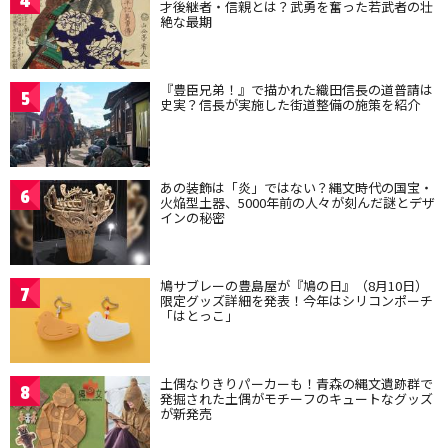
4
才後継者・信親とは？武勇を奮った若武者の壮
絶な最期
『豊臣兄弟！』で描かれた織田信長の道普請は
5
史実？信長が実施した街道整備の施策を紹介
あの装飾は「炎」ではない？縄文時代の国宝・
6
火焔型土器、5000年前の人々が刻んだ謎とデザ
インの秘密
鳩サブレーの豊島屋が『鳩の日』（8月10日）
7
限定グッズ詳細を発表！今年はシリコンポーチ
「はとっこ」
土偶なりきりパーカーも！青森の縄文遺跡群で
8
発掘された土偶がモチーフのキュートなグッズ
が新発売