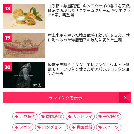
【季節・数量限定】キンモクセイの香りを天然
18
精油で再現した「スチームクリーム キンモクセ
イ&茶」新登場
村上水軍を率いた戦国武将！幼い弟を支え、共
19
に海へ散った得居通幸の波乱に満ちた生涯
怪獣革を纏う！ダダ、エレキング…ウルトラ怪
20
獣モチーフの革を使った新アパレルコレクショ
ンが発表
ランキングを表示
江戸時代
戦国時代
大河ドラマ
平安時代
アニメ
ロングセラー
戦国武将
スイーツ