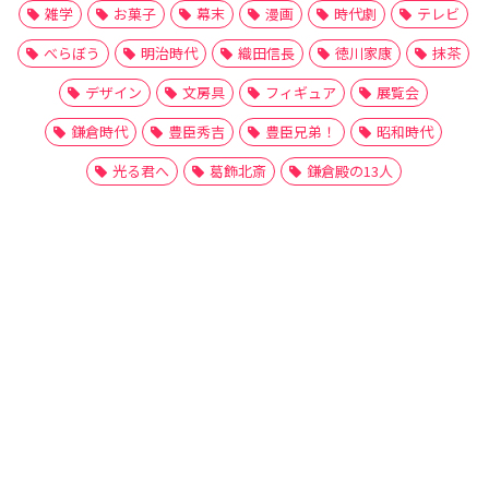
雑学
お菓子
幕末
漫画
時代劇
テレビ
べらぼう
明治時代
織田信長
徳川家康
抹茶
デザイン
文房具
フィギュア
展覧会
鎌倉時代
豊臣秀吉
豊臣兄弟！
昭和時代
光る君へ
葛飾北斎
鎌倉殿の13人