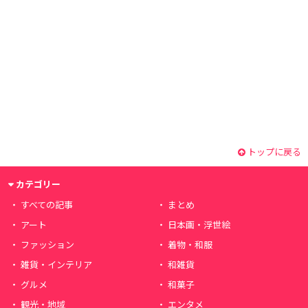
トップに戻る
カテゴリー
すべての記事
まとめ
アート
日本画・浮世絵
ファッション
着物・和服
雑貨・インテリア
和雑貨
グルメ
和菓子
観光・地域
エンタメ