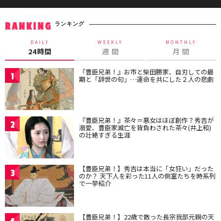
ランキング
RANKING
DAILY
WEEKLY
MONTHLY
24時間
週 間
月 間
『豊臣兄弟！』お市と柴田勝家、自刃しての最
1
期と「辞世の句」…運命を共にした２人の悲劇
『豊臣兄弟！』茶々＝悪女はほぼ創作？秀吉が
2
溺愛、豊臣家滅亡を背負わされた茶々(井上和)
の壮絶すぎる生涯
【豊臣兄弟！】秀吉は本当に「女狂い」だった
3
のか？ 天下人を彩った11人の側室たちを時系列
で一挙紹介
【豊臣兄弟！】22歳で散った長宗我部元親の天