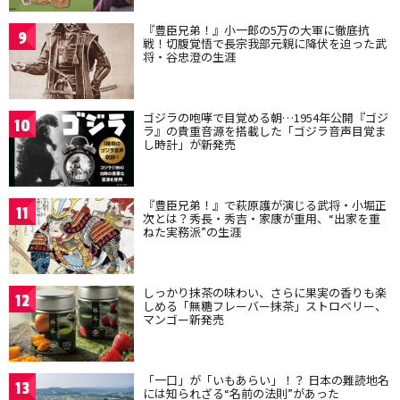
『豊臣兄弟！』小一郎の5万の大軍に徹底抗
9
戦！切腹覚悟で長宗我部元親に降伏を迫った武
将・谷忠澄の生涯
ゴジラの咆哮で目覚める朝…1954年公開『ゴジ
10
ラ』の貴重音源を搭載した「ゴジラ音声目覚ま
し時計」が新発売
『豊臣兄弟！』で萩原護が演じる武将・小堀正
11
次とは？秀長・秀吉・家康が重用、“出家を重
ねた実務派”の生涯
しっかり抹茶の味わい、さらに果実の香りも楽
12
しめる「無糖フレーバー抹茶」ストロベリー、
マンゴー新発売
「一口」が「いもあらい」！？ 日本の難読地名
13
には知られざる“名前の法則”があった