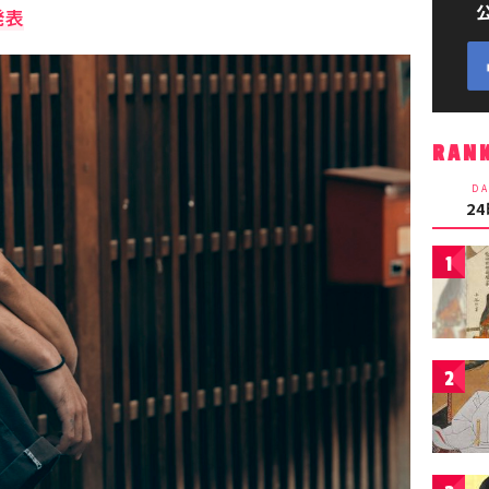
発表
RAN
DA
2
1
2