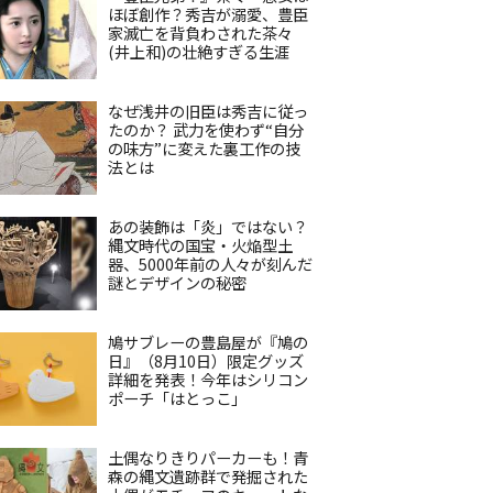
ほぼ創作？秀吉が溺愛、豊臣
家滅亡を背負わされた茶々
(井上和)の壮絶すぎる生涯
なぜ浅井の旧臣は秀吉に従っ
たのか？ 武力を使わず“自分
の味方”に変えた裏工作の技
法とは
あの装飾は「炎」ではない？
縄文時代の国宝・火焔型土
器、5000年前の人々が刻んだ
謎とデザインの秘密
鳩サブレーの豊島屋が『鳩の
日』（8月10日）限定グッズ
詳細を発表！今年はシリコン
ポーチ「はとっこ」
土偶なりきりパーカーも！青
森の縄文遺跡群で発掘された