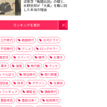
沼意次「賄賂伝説」の嘘と、
水野忠邦が「大奥」を敵に回
した本当の理由
ランキングを表示
江戸時代
戦国時代
大河ドラマ
平安時代
アニメ
ロングセラー
国武将
スイーツ
雑学
お菓子
幕末
漫画
時代劇
テレビ
べらぼう
明治時代
徳川家康
田信長
抹茶
デザイン
文房具
フィギュア
展覧会
鎌倉時代
豊臣秀吉
豊臣兄弟！
昭和時代