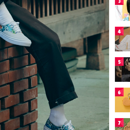
3
4
5
6
7