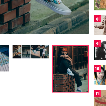
8
9
10
11