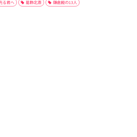
光る君へ
葛飾北斎
鎌倉殿の13人