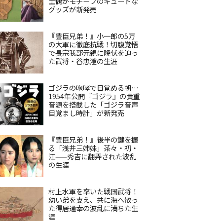
土偶がモチーフのキュートな
グッズが新発売
『豊臣兄弟！』小一郎の5万
の大軍に徹底抗戦！切腹覚悟
で長宗我部元親に降伏を迫っ
た武将・谷忠澄の生涯
ゴジラの咆哮で目覚める朝…
1954年公開『ゴジラ』の貴重
音源を搭載した「ゴジラ音声
目覚まし時計」が新発売
『豊臣兄弟！』後半の鍵を握
る「浅井三姉妹」茶々・初・
江——秀吉に翻弄された波乱
の生涯
村上水軍を率いた戦国武将！
幼い弟を支え、共に海へ散っ
た得居通幸の波乱に満ちた生
涯