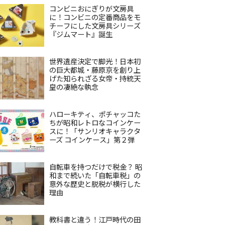
コンビニおにぎりが文房具
に！コンビニの定番商品をモ
チーフにした文房具シリーズ
『ジムマート』誕生
世界遺産決定で脚光！日本初
の巨大都城・藤原京を創り上
げた知られざる女帝・持統天
皇の凄絶な執念
ハローキティ、ポチャッコた
ちが昭和レトロなコインケー
スに！「サンリオキャラクタ
ーズ コインケース」第２弾
自転車を持つだけで税金？ 昭
和まで続いた「自転車税」の
意外な歴史と脱税が横行した
理由
教科書と違う！江戸時代の田