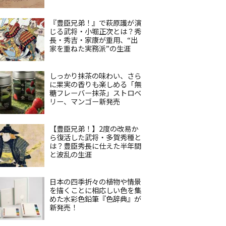
『豊臣兄弟！』で萩原護が演
じる武将・小堀正次とは？秀
長・秀吉・家康が重用、“出
家を重ねた実務派”の生涯
しっかり抹茶の味わい、さら
に果実の香りも楽しめる「無
糖フレーバー抹茶」ストロベ
リー、マンゴー新発売
【豊臣兄弟！】2度の改易か
ら復活した武将・多賀秀種と
は？豊臣秀長に仕えた半年間
と波乱の生涯
日本の四季折々の植物や情景
を描くことに相応しい色を集
めた水彩色鉛筆『色辞典』が
新発売！