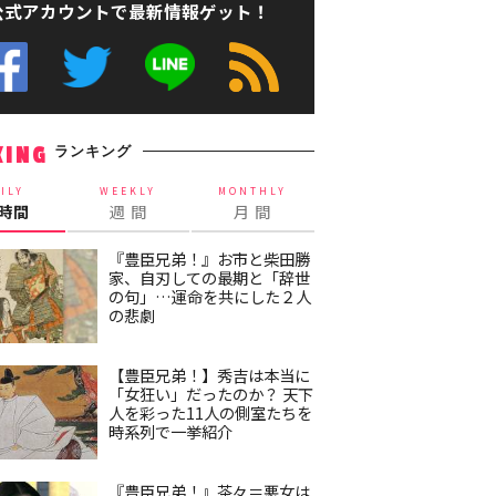
公式アカウントで最新情報ゲット！
ランキング
KING
ILY
WEEKLY
MONTHLY
4時間
週 間
月 間
『豊臣兄弟！』お市と柴田勝
家、自刃しての最期と「辞世
の句」…運命を共にした２人
の悲劇
【豊臣兄弟！】秀吉は本当に
「女狂い」だったのか？ 天下
人を彩った11人の側室たちを
時系列で一挙紹介
『豊臣兄弟！』茶々＝悪女は