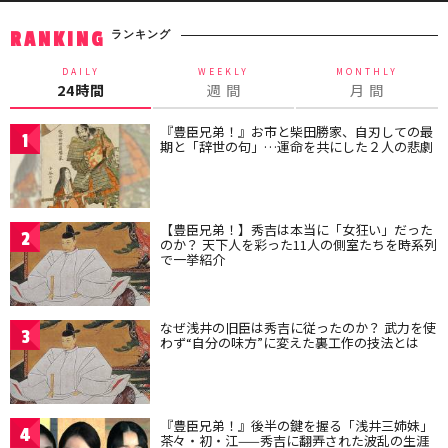
ランキング
RANKING
DAILY
WEEKLY
MONTHLY
24時間
週 間
月 間
『豊臣兄弟！』お市と柴田勝家、自刃しての最
1
期と「辞世の句」…運命を共にした２人の悲劇
【豊臣兄弟！】秀吉は本当に「女狂い」だった
2
のか？ 天下人を彩った11人の側室たちを時系列
で一挙紹介
なぜ浅井の旧臣は秀吉に従ったのか？ 武力を使
3
わず“自分の味方”に変えた裏工作の技法とは
『豊臣兄弟！』後半の鍵を握る「浅井三姉妹」
4
茶々・初・江——秀吉に翻弄された波乱の生涯