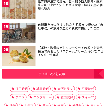
世界遺産決定で脚光！日本初の巨大都城・藤原
18
京を創り上げた知られざる女帝・持統天皇の凄
絶な執念
自転車を持つだけで税金？ 昭和まで続いた「自
19
転車税」の意外な歴史と脱税が横行した理由
【季節・数量限定】キンモクセイの香りを天然
20
精油で再現した「スチームクリーム キンモクセ
イ&茶」新登場
ランキングを表示
江戸時代
戦国時代
大河ドラマ
平安時代
アニメ
ロングセラー
戦国武将
スイーツ
雑学
お菓子
幕末
漫画
時代劇
テレビ