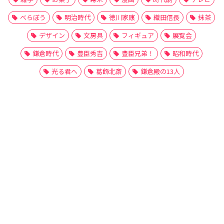
べらぼう
明治時代
徳川家康
織田信長
抹茶
デザイン
文房具
フィギュア
展覧会
鎌倉時代
豊臣秀吉
豊臣兄弟！
昭和時代
光る君へ
葛飾北斎
鎌倉殿の13人