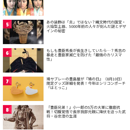
あの装飾は「炎」ではない？縄文時代の国宝・
5
火焔型土器、5000年前の人々が刻んだ謎とデザ
インの秘密
もしも豊臣秀長が長生きしていたら…？秀吉の
6
暴走と豊臣家滅亡を防げた「最強のカリスマ
性」
鳩サブレーの豊島屋が『鳩の日』（8月10日）
7
限定グッズ詳細を発表！今年はシリコンポーチ
「はとっこ」
『豊臣兄弟！』小一郎の5万の大軍に徹底抗
8
戦！切腹覚悟で長宗我部元親に降伏を迫った武
将・谷忠澄の生涯