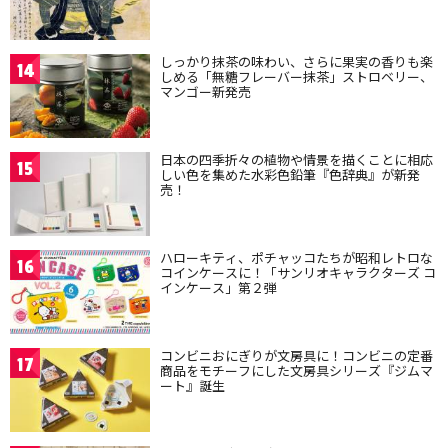
しっかり抹茶の味わい、さらに果実の香りも楽
14
しめる「無糖フレーバー抹茶」ストロベリー、
マンゴー新発売
日本の四季折々の植物や情景を描くことに相応
15
しい色を集めた水彩色鉛筆『色辞典』が新発
売！
ハローキティ、ポチャッコたちが昭和レトロな
16
コインケースに！「サンリオキャラクターズ コ
インケース」第２弾
コンビニおにぎりが文房具に！コンビニの定番
17
商品をモチーフにした文房具シリーズ『ジムマ
ート』誕生