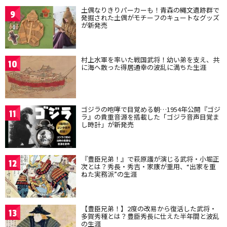
土偶なりきりパーカーも！青森の縄文遺跡群で
9
発掘された土偶がモチーフのキュートなグッズ
が新発売
村上水軍を率いた戦国武将！幼い弟を支え、共
10
に海へ散った得居通幸の波乱に満ちた生涯
ゴジラの咆哮で目覚める朝…1954年公開『ゴジ
11
ラ』の貴重音源を搭載した「ゴジラ音声目覚ま
し時計」が新発売
『豊臣兄弟！』で萩原護が演じる武将・小堀正
12
次とは？秀長・秀吉・家康が重用、“出家を重
ねた実務派”の生涯
【豊臣兄弟！】2度の改易から復活した武将・
13
多賀秀種とは？豊臣秀長に仕えた半年間と波乱
の生涯