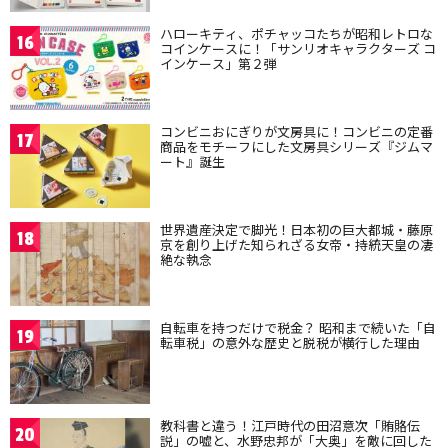
ハローキティ、ポチャッコたちが昭和レトロな
16
コインケースに！「サンリオキャラクターズ コ
インケース」第２弾
コンビニおにぎりが文房具に！コンビニの定番
17
商品をモチーフにした文房具シリーズ『ジムマ
ート』誕生
世界遺産決定で脚光！日本初の巨大都城・藤原
18
京を創り上げた知られざる女帝・持統天皇の凄
絶な執念
自転車を持つだけで税金？ 昭和まで続いた「自
19
転車税」の意外な歴史と脱税が横行した理由
教科書と違う！江戸時代の田沼意次「賄賂伝
20
説」の嘘と、水野忠邦が「大奥」を敵に回した