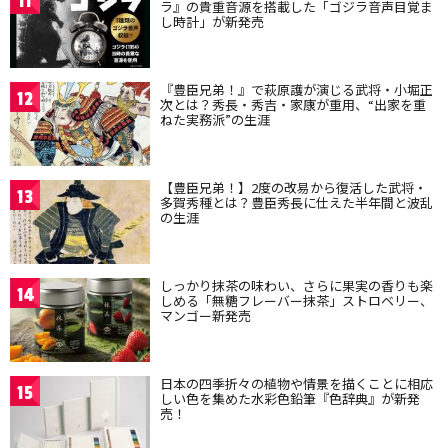
11
ラ』の貴重音源を搭載した「ゴジラ音声目覚ま
し時計」が新発売
『豊臣兄弟！』で萩原護が演じる武将・小堀正
12
次とは？秀長・秀吉・家康が重用、“出家を重
ねた実務派”の生涯
【豊臣兄弟！】2度の改易から復活した武将・
13
多賀秀種とは？豊臣秀長に仕えた半年間と波乱
の生涯
しっかり抹茶の味わい、さらに果実の香りも楽
14
しめる「無糖フレーバー抹茶」ストロベリー、
マンゴー新発売
日本の四季折々の植物や情景を描くことに相応
15
しい色を集めた水彩色鉛筆『色辞典』が新発
売！