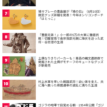
鳩サブレーの豊島屋が『鳩の日』（8月10日）
7
限定グッズ詳細を発表！今年はシリコンポーチ
「はとっこ」
『豊臣兄弟！』小一郎の5万の大軍に徹底抗
8
戦！切腹覚悟で長宗我部元親に降伏を迫った武
将・谷忠澄の生涯
土偶なりきりパーカーも！青森の縄文遺跡群で
9
発掘された土偶がモチーフのキュートなグッズ
が新発売
村上水軍を率いた戦国武将！幼い弟を支え、共
10
に海へ散った得居通幸の波乱に満ちた生涯
ゴジラの咆哮で目覚める朝…1954年公開『ゴジ