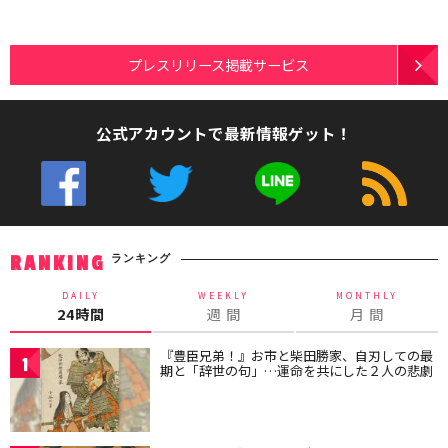
プレスリリース掲載サービス
公式アカウントで最新情報ゲット！
ランキング
RANKING
DAILY
WEEKLY
MONTHLY
24時間
週 間
月 間
『豊臣兄弟！』お市と柴田勝家、自刃しての最
1
期と「辞世の句」…運命を共にした２人の悲劇