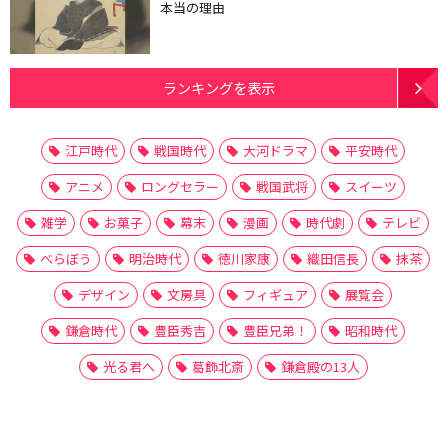
本当の理由
ランキングを表示
江戸時代
戦国時代
大河ドラマ
平安時代
アニメ
ロングセラー
戦国武将
スイーツ
雑学
お菓子
幕末
漫画
時代劇
テレビ
べらぼう
明治時代
徳川家康
織田信長
抹茶
デザイン
文房具
フィギュア
展覧会
鎌倉時代
豊臣秀吉
豊臣兄弟！
昭和時代
光る君へ
葛飾北斎
鎌倉殿の13人