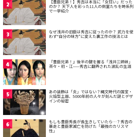
【豊臣兄弟！】秀吉は本当に「女狂い」だった
2
のか？ 天下人を彩った11人の側室たちを時系列
で一挙紹介
なぜ浅井の旧臣は秀吉に従ったのか？ 武力を使
3
わず“自分の味方”に変えた裏工作の技法とは
『豊臣兄弟！』後半の鍵を握る「浅井三姉妹」
4
茶々・初・江——秀吉に翻弄された波乱の生涯
あの装飾は「炎」ではない？縄文時代の国宝・
5
火焔型土器、5000年前の人々が刻んだ謎とデザ
インの秘密
もしも豊臣秀長が長生きしていたら…？秀吉の
6
暴走と豊臣家滅亡を防げた「最強のカリスマ
性」