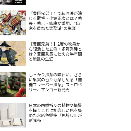
『豊臣兄弟！』で萩原護が演
じる武将・小堀正次とは？秀
長・秀吉・家康が重用、“出
家を重ねた実務派”の生涯
【豊臣兄弟！】2度の改易か
ら復活した武将・多賀秀種と
は？豊臣秀長に仕えた半年間
と波乱の生涯
しっかり抹茶の味わい、さら
に果実の香りも楽しめる「無
糖フレーバー抹茶」ストロベ
リー、マンゴー新発売
日本の四季折々の植物や情景
を描くことに相応しい色を集
めた水彩色鉛筆『色辞典』が
新発売！