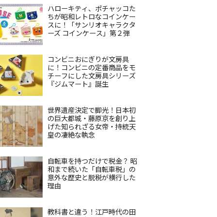
ハローキティ、ポチャッコた
ちが昭和レトロなコインケー
スに！「サンリオキャラクタ
ーズ コインケース」第２弾
コンビニおにぎりが文房具
に！コンビニの定番商品をモ
チーフにした文房具シリーズ
『ジムマート』誕生
世界遺産決定で脚光！日本初
の巨大都城・藤原京を創り上
げた知られざる女帝・持統天
皇の凄絶な執念
自転車を持つだけで税金？ 昭
和まで続いた「自転車税」の
意外な歴史と脱税が横行した
理由
教科書と違う！江戸時代の田