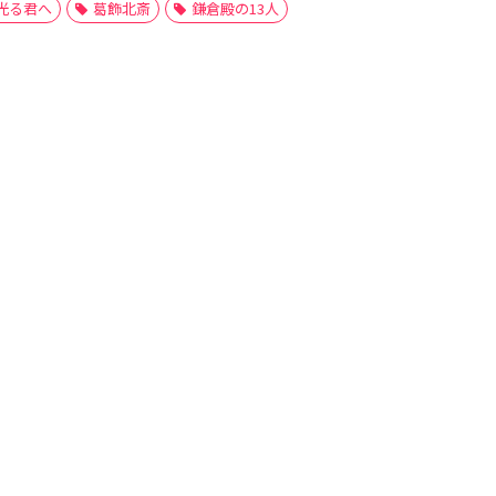
光る君へ
葛飾北斎
鎌倉殿の13人