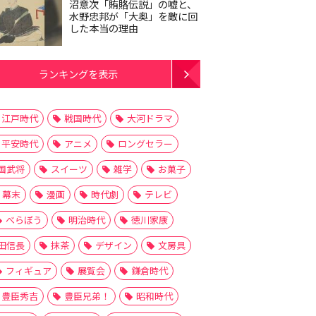
沼意次「賄賂伝説」の嘘と、
水野忠邦が「大奥」を敵に回
した本当の理由
ランキングを表示
江戸時代
戦国時代
大河ドラマ
平安時代
アニメ
ロングセラー
国武将
スイーツ
雑学
お菓子
幕末
漫画
時代劇
テレビ
べらぼう
明治時代
徳川家康
田信長
抹茶
デザイン
文房具
フィギュア
展覧会
鎌倉時代
豊臣秀吉
豊臣兄弟！
昭和時代