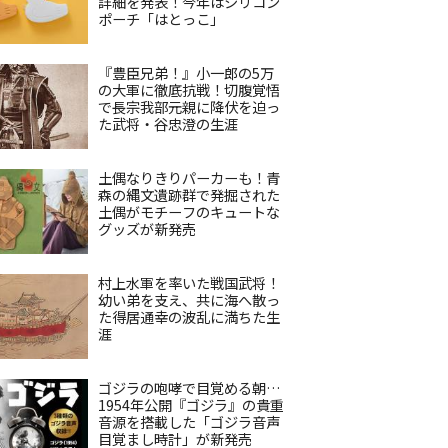
詳細を発表！今年はシリコン
ポーチ「はとっこ」
『豊臣兄弟！』小一郎の5万
の大軍に徹底抗戦！切腹覚悟
で長宗我部元親に降伏を迫っ
た武将・谷忠澄の生涯
土偶なりきりパーカーも！青
森の縄文遺跡群で発掘された
土偶がモチーフのキュートな
グッズが新発売
村上水軍を率いた戦国武将！
幼い弟を支え、共に海へ散っ
た得居通幸の波乱に満ちた生
涯
ゴジラの咆哮で目覚める朝…
1954年公開『ゴジラ』の貴重
音源を搭載した「ゴジラ音声
目覚まし時計」が新発売