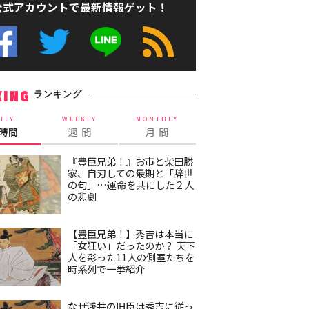
公式アカウントで最新情報ゲット！
ランキング
KING
ILY
WEEKLY
MONTHLY
4時間
週 間
月 間
『豊臣兄弟！』お市と柴田勝
家、自刃しての最期と「辞世
の句」…運命を共にした２人
の悲劇
【豊臣兄弟！】秀吉は本当に
「女狂い」だったのか？ 天下
人を彩った11人の側室たちを
時系列で一挙紹介
なぜ浅井の旧臣は秀吉に従っ