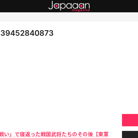
639452840873
戦い」で寝返った戦国武将たちのその後【東軍