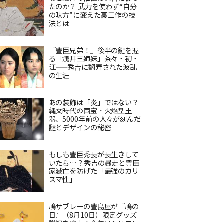
たのか？ 武力を使わず“自分
の味方”に変えた裏工作の技
法とは
『豊臣兄弟！』後半の鍵を握
る「浅井三姉妹」茶々・初・
江——秀吉に翻弄された波乱
の生涯
あの装飾は「炎」ではない？
縄文時代の国宝・火焔型土
器、5000年前の人々が刻んだ
謎とデザインの秘密
もしも豊臣秀長が長生きして
いたら…？秀吉の暴走と豊臣
家滅亡を防げた「最強のカリ
スマ性」
鳩サブレーの豊島屋が『鳩の
日』（8月10日）限定グッズ