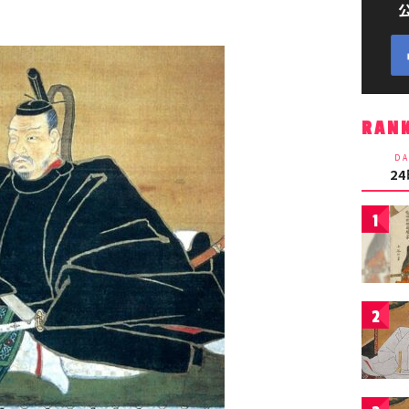
RAN
DA
2
1
2