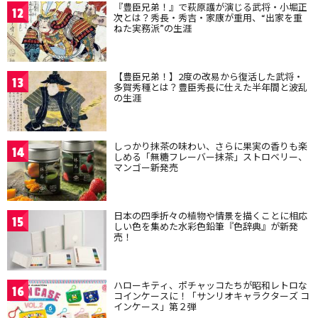
『豊臣兄弟！』で萩原護が演じる武将・小堀正
12
次とは？秀長・秀吉・家康が重用、“出家を重
ねた実務派”の生涯
【豊臣兄弟！】2度の改易から復活した武将・
13
多賀秀種とは？豊臣秀長に仕えた半年間と波乱
の生涯
しっかり抹茶の味わい、さらに果実の香りも楽
14
しめる「無糖フレーバー抹茶」ストロベリー、
マンゴー新発売
日本の四季折々の植物や情景を描くことに相応
15
しい色を集めた水彩色鉛筆『色辞典』が新発
売！
ハローキティ、ポチャッコたちが昭和レトロな
16
コインケースに！「サンリオキャラクターズ コ
インケース」第２弾