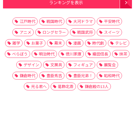
ランキングを表示
江戸時代
戦国時代
大河ドラマ
平安時代
アニメ
ロングセラー
戦国武将
スイーツ
雑学
お菓子
幕末
漫画
時代劇
テレビ
べらぼう
明治時代
徳川家康
織田信長
抹茶
デザイン
文房具
フィギュア
展覧会
鎌倉時代
豊臣秀吉
豊臣兄弟！
昭和時代
光る君へ
葛飾北斎
鎌倉殿の13人