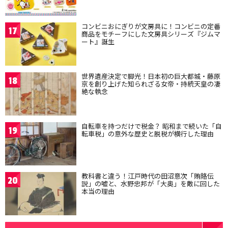
コンビニおにぎりが文房具に！コンビニの定番
17
商品をモチーフにした文房具シリーズ『ジムマ
ート』誕生
世界遺産決定で脚光！日本初の巨大都城・藤原
18
京を創り上げた知られざる女帝・持統天皇の凄
絶な執念
自転車を持つだけで税金？ 昭和まで続いた「自
19
転車税」の意外な歴史と脱税が横行した理由
教科書と違う！江戸時代の田沼意次「賄賂伝
20
説」の嘘と、水野忠邦が「大奥」を敵に回した
本当の理由