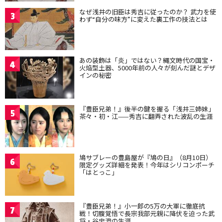
なぜ浅井の旧臣は秀吉に従ったのか？ 武力を使
3
わず“自分の味方”に変えた裏工作の技法とは
あの装飾は「炎」ではない？縄文時代の国宝・
4
火焔型土器、5000年前の人々が刻んだ謎とデザ
インの秘密
『豊臣兄弟！』後半の鍵を握る「浅井三姉妹」
5
茶々・初・江——秀吉に翻弄された波乱の生涯
鳩サブレーの豊島屋が『鳩の日』（8月10日）
6
限定グッズ詳細を発表！今年はシリコンポーチ
「はとっこ」
『豊臣兄弟！』小一郎の5万の大軍に徹底抗
7
戦！切腹覚悟で長宗我部元親に降伏を迫った武
将・谷忠澄の生涯