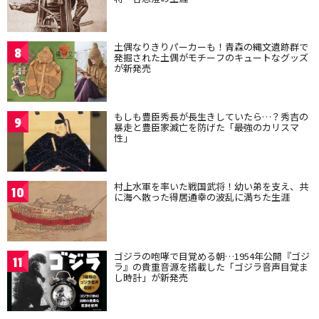
土偶なりきりパーカーも！青森の縄文遺跡群で
8
発掘された土偶がモチーフのキュートなグッズ
が新発売
もしも豊臣秀長が長生きしていたら…？秀吉の
9
暴走と豊臣家滅亡を防げた「最強のカリスマ
性」
村上水軍を率いた戦国武将！幼い弟を支え、共
10
に海へ散った得居通幸の波乱に満ちた生涯
ゴジラの咆哮で目覚める朝…1954年公開『ゴジ
11
ラ』の貴重音源を搭載した「ゴジラ音声目覚ま
し時計」が新発売