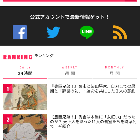
公式アカウントで最新情報ゲット！
ランキング
RANKING
DAILY
WEEKLY
MONTHLY
24時間
週 間
月 間
『豊臣兄弟！』お市と柴田勝家、自刃しての最
1
期と「辞世の句」…運命を共にした２人の悲劇
【豊臣兄弟！】秀吉は本当に「女狂い」だった
2
のか？ 天下人を彩った11人の側室たちを時系列
で一挙紹介