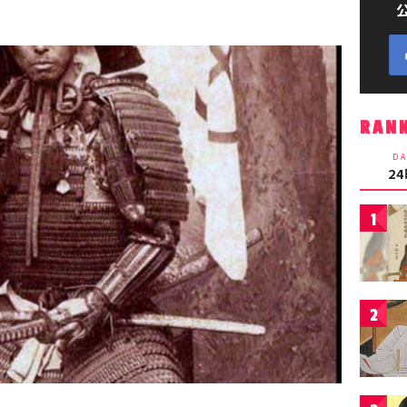
RAN
DA
2
1
2