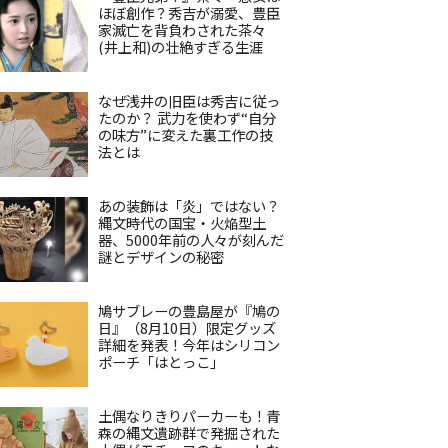
ほぼ創作？秀吉が溺愛、豊臣
家滅亡を背負わされた茶々
(井上和)の壮絶すぎる生涯
なぜ浅井の旧臣は秀吉に従っ
たのか？ 武力を使わず“自分
の味方”に変えた裏工作の技
法とは
あの装飾は「炎」ではない？
縄文時代の国宝・火焔型土
器、5000年前の人々が刻んだ
謎とデザインの秘密
鳩サブレーの豊島屋が『鳩の
日』（8月10日）限定グッズ
詳細を発表！今年はシリコン
ポーチ「はとっこ」
土偶なりきりパーカーも！青
森の縄文遺跡群で発掘された