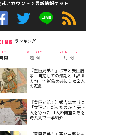
公式アカウントで最新情報ゲット！
ランキング
KING
ILY
WEEKLY
MONTHLY
4時間
週 間
月 間
『豊臣兄弟！』お市と柴田勝
家、自刃しての最期と「辞世
の句」…運命を共にした２人
の悲劇
【豊臣兄弟！】秀吉は本当に
「女狂い」だったのか？ 天下
人を彩った11人の側室たちを
時系列で一挙紹介
『豊臣兄弟！』茶々＝悪女は