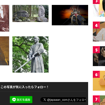
3
4
5
6
この写真が気に入ったらフォロー！
7