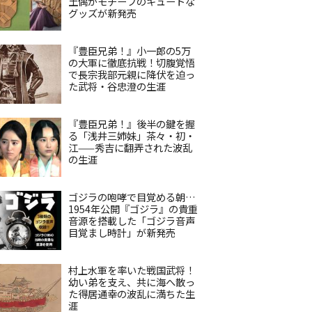
土偶がモチーフのキュートな
グッズが新発売
『豊臣兄弟！』小一郎の5万
の大軍に徹底抗戦！切腹覚悟
で長宗我部元親に降伏を迫っ
た武将・谷忠澄の生涯
『豊臣兄弟！』後半の鍵を握
る「浅井三姉妹」茶々・初・
江——秀吉に翻弄された波乱
の生涯
ゴジラの咆哮で目覚める朝…
1954年公開『ゴジラ』の貴重
音源を搭載した「ゴジラ音声
目覚まし時計」が新発売
村上水軍を率いた戦国武将！
幼い弟を支え、共に海へ散っ
た得居通幸の波乱に満ちた生
涯