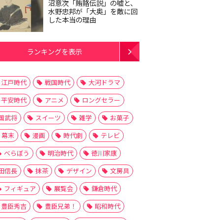
沼意次「賄賂伝説」の嘘と、
水野忠邦が「大奥」を敵に回
した本当の理由
ランキングを表示
江戸時代
戦国時代
大河ドラマ
平安時代
アニメ
ロングセラー
国武将
スイーツ
雑学
お菓子
幕末
漫画
時代劇
テレビ
べらぼう
明治時代
徳川家康
田信長
抹茶
デザイン
文房具
フィギュア
展覧会
鎌倉時代
豊臣秀吉
豊臣兄弟！
昭和時代