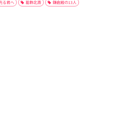
光る君へ
葛飾北斎
鎌倉殿の13人