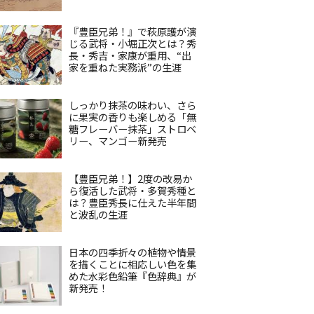
『豊臣兄弟！』で萩原護が演
じる武将・小堀正次とは？秀
長・秀吉・家康が重用、“出
家を重ねた実務派”の生涯
しっかり抹茶の味わい、さら
に果実の香りも楽しめる「無
糖フレーバー抹茶」ストロベ
リー、マンゴー新発売
【豊臣兄弟！】2度の改易か
ら復活した武将・多賀秀種と
は？豊臣秀長に仕えた半年間
と波乱の生涯
日本の四季折々の植物や情景
を描くことに相応しい色を集
めた水彩色鉛筆『色辞典』が
新発売！