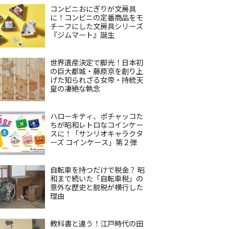
コンビニおにぎりが文房具
に！コンビニの定番商品をモ
チーフにした文房具シリーズ
『ジムマート』誕生
世界遺産決定で脚光！日本初
の巨大都城・藤原京を創り上
げた知られざる女帝・持統天
皇の凄絶な執念
ハローキティ、ポチャッコた
ちが昭和レトロなコインケー
スに！「サンリオキャラクタ
ーズ コインケース」第２弾
自転車を持つだけで税金？ 昭
和まで続いた「自転車税」の
意外な歴史と脱税が横行した
理由
教科書と違う！江戸時代の田