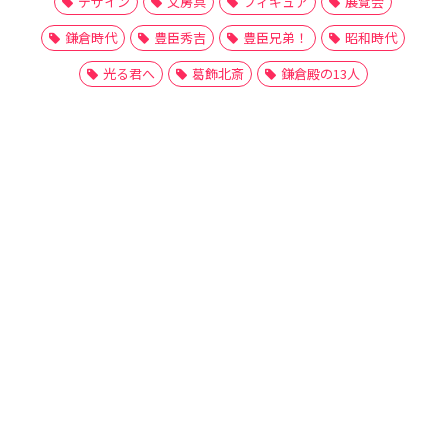
デザイン
文房具
フィギュア
展覧会
鎌倉時代
豊臣秀吉
豊臣兄弟！
昭和時代
光る君へ
葛飾北斎
鎌倉殿の13人