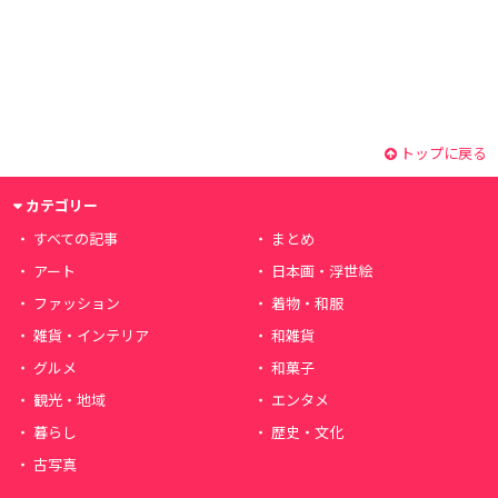
トップに戻る
カテゴリー
すべての記事
まとめ
アート
日本画・浮世絵
ファッション
着物・和服
雑貨・インテリア
和雑貨
グルメ
和菓子
観光・地域
エンタメ
暮らし
歴史・文化
古写真