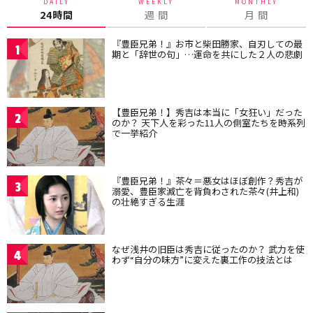
DAILY
WEEKLY
MONTHLY
24時間
週 間
月 間
『豊臣兄弟！』お市と柴田勝家、自刃しての最
1
期と「辞世の句」…運命を共にした２人の悲劇
【豊臣兄弟！】秀吉は本当に「女狂い」だった
2
のか？ 天下人を彩った11人の側室たちを時系列
で一挙紹介
『豊臣兄弟！』茶々＝悪女はほぼ創作？秀吉が
3
溺愛、豊臣家滅亡を背負わされた茶々(井上和)
の壮絶すぎる生涯
なぜ浅井の旧臣は秀吉に従ったのか？ 武力を使
4
わず“自分の味方”に変えた裏工作の技法とは