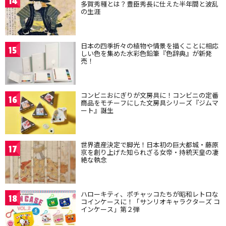
14
多賀秀種とは？豊臣秀長に仕えた半年間と波乱
の生涯
日本の四季折々の植物や情景を描くことに相応
15
しい色を集めた水彩色鉛筆『色辞典』が新発
売！
コンビニおにぎりが文房具に！コンビニの定番
16
商品をモチーフにした文房具シリーズ『ジムマ
ート』誕生
世界遺産決定で脚光！日本初の巨大都城・藤原
17
京を創り上げた知られざる女帝・持統天皇の凄
絶な執念
ハローキティ、ポチャッコたちが昭和レトロな
18
コインケースに！「サンリオキャラクターズ コ
インケース」第２弾