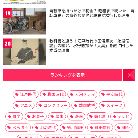
自転車を持つだけで税金？ 昭和まで続いた「自
19
転車税」の意外な歴史と脱税が横行した理由
教科書と違う！江戸時代の田沼意次「賄賂伝
20
説」の嘘と、水野忠邦が「大奥」を敵に回した
本当の理由
ランキングを表示
江戸時代
戦国時代
大河ドラマ
平安時代
アニメ
ロングセラー
戦国武将
スイーツ
雑学
お菓子
幕末
漫画
時代劇
テレビ
べらぼう
明治時代
徳川家康
織田信長
抹茶