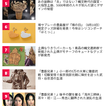
あの装飾は「炎」ではない？縄文時代の国宝・
5
火焔型土器、5000年前の人々が刻んだ謎とデザ
インの秘密
鳩サブレーの豊島屋が『鳩の日』（8月10日）
6
限定グッズ詳細を発表！今年はシリコンポーチ
「はとっこ」
土偶なりきりパーカーも！青森の縄文遺跡群で
7
発掘された土偶がモチーフのキュートなグッズ
が新発売
『豊臣兄弟！』小一郎の5万の大軍に徹底抗
8
戦！切腹覚悟で長宗我部元親に降伏を迫った武
将・谷忠澄の生涯
『豊臣兄弟！』後半の鍵を握る「浅井三姉妹」
9
茶々・初・江——秀吉に翻弄された波乱の生涯