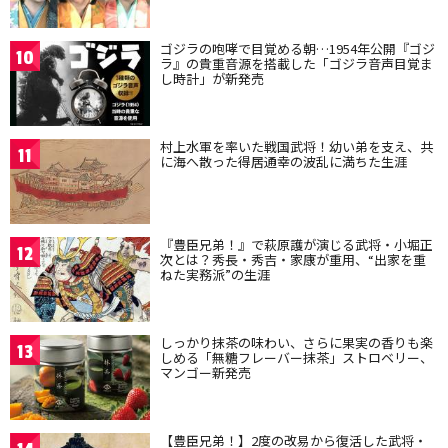
ゴジラの咆哮で目覚める朝…1954年公開『ゴジ
10
ラ』の貴重音源を搭載した「ゴジラ音声目覚ま
し時計」が新発売
村上水軍を率いた戦国武将！幼い弟を支え、共
11
に海へ散った得居通幸の波乱に満ちた生涯
『豊臣兄弟！』で萩原護が演じる武将・小堀正
12
次とは？秀長・秀吉・家康が重用、“出家を重
ねた実務派”の生涯
しっかり抹茶の味わい、さらに果実の香りも楽
13
しめる「無糖フレーバー抹茶」ストロベリー、
マンゴー新発売
【豊臣兄弟！】2度の改易から復活した武将・