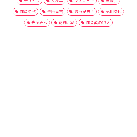
デザイン
文房具
フィギュア
展覧会
鎌倉時代
豊臣秀吉
豊臣兄弟！
昭和時代
光る君へ
葛飾北斎
鎌倉殿の13人