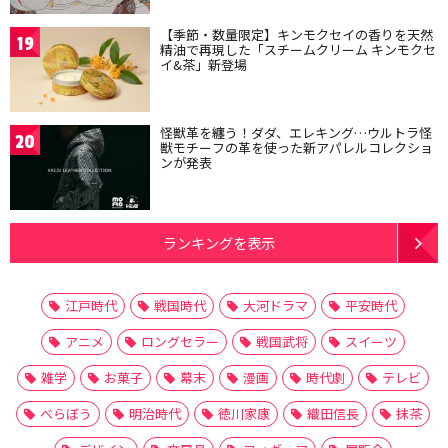
【季節・数量限定】キンモクセイの香りを天然
19
精油で再現した「スチームクリーム キンモクセ
イ&茶」新登場
怪獣革を纏う！ダダ、エレキング…ウルトラ怪
20
獣モチーフの革を使った新アパレルコレクショ
ンが発表
ランキングを表示
江戸時代
戦国時代
大河ドラマ
平安時代
アニメ
ロングセラー
戦国武将
スイーツ
雑学
お菓子
幕末
漫画
時代劇
テレビ
べらぼう
明治時代
徳川家康
織田信長
抹茶