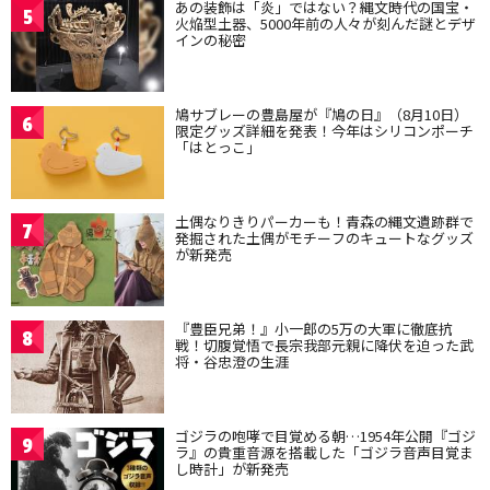
あの装飾は「炎」ではない？縄文時代の国宝・
5
火焔型土器、5000年前の人々が刻んだ謎とデザ
インの秘密
鳩サブレーの豊島屋が『鳩の日』（8月10日）
6
限定グッズ詳細を発表！今年はシリコンポーチ
「はとっこ」
土偶なりきりパーカーも！青森の縄文遺跡群で
7
発掘された土偶がモチーフのキュートなグッズ
が新発売
『豊臣兄弟！』小一郎の5万の大軍に徹底抗
8
戦！切腹覚悟で長宗我部元親に降伏を迫った武
将・谷忠澄の生涯
ゴジラの咆哮で目覚める朝…1954年公開『ゴジ
9
ラ』の貴重音源を搭載した「ゴジラ音声目覚ま
し時計」が新発売