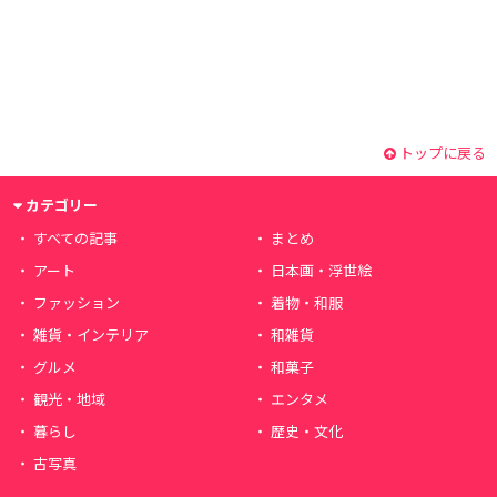
トップに戻る
カテゴリー
すべての記事
まとめ
アート
日本画・浮世絵
ファッション
着物・和服
雑貨・インテリア
和雑貨
グルメ
和菓子
観光・地域
エンタメ
暮らし
歴史・文化
古写真