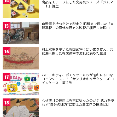
14
商品をモチーフにした文房具シリーズ『ジムマ
ート』誕生
自転車を持つだけで税金？ 昭和まで続いた「自
15
転車税」の意外な歴史と脱税が横行した理由
村上水軍を率いた戦国武将！幼い弟を支え、共
16
に海へ散った得居通幸の波乱に満ちた生涯
ハローキティ、ポチャッコたちが昭和レトロな
17
コインケースに！「サンリオキャラクターズ コ
インケース」第２弾
なぜ浅井の旧臣は秀吉に従ったのか？ 武力を使
18
わず“自分の味方”に変えた裏工作の技法とは