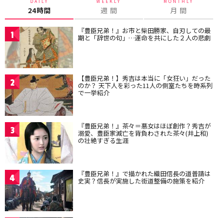
DAILY
WEEKLY
MONTHLY
24時間
週 間
月 間
『豊臣兄弟！』お市と柴田勝家、自刃しての最
1
期と「辞世の句」…運命を共にした２人の悲劇
【豊臣兄弟！】秀吉は本当に「女狂い」だった
2
のか？ 天下人を彩った11人の側室たちを時系列
で一挙紹介
『豊臣兄弟！』茶々＝悪女はほぼ創作？秀吉が
3
溺愛、豊臣家滅亡を背負わされた茶々(井上和)
の壮絶すぎる生涯
『豊臣兄弟！』で描かれた織田信長の道普請は
4
史実？信長が実施した街道整備の施策を紹介