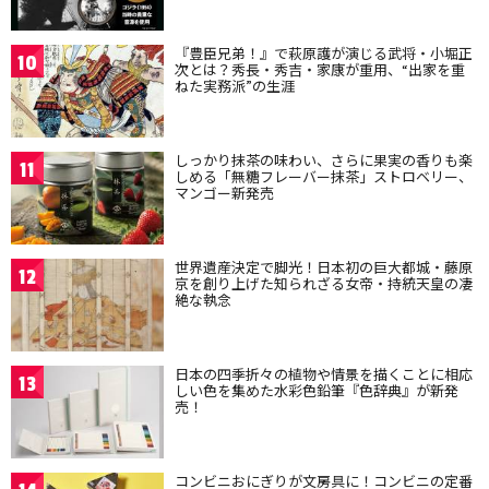
『豊臣兄弟！』で萩原護が演じる武将・小堀正
10
次とは？秀長・秀吉・家康が重用、“出家を重
ねた実務派”の生涯
しっかり抹茶の味わい、さらに果実の香りも楽
11
しめる「無糖フレーバー抹茶」ストロベリー、
マンゴー新発売
世界遺産決定で脚光！日本初の巨大都城・藤原
12
京を創り上げた知られざる女帝・持統天皇の凄
絶な執念
日本の四季折々の植物や情景を描くことに相応
13
しい色を集めた水彩色鉛筆『色辞典』が新発
売！
コンビニおにぎりが文房具に！コンビニの定番