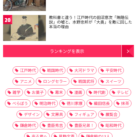
教科書と違う！江戸時代の田沼意次「賄賂伝
20
説」の嘘と、水野忠邦が「大奥」を敵に回した
本当の理由
ランキングを表示
江戸時代
戦国時代
大河ドラマ
平安時代
アニメ
ロングセラー
戦国武将
スイーツ
雑学
お菓子
幕末
漫画
時代劇
テレビ
べらぼう
明治時代
徳川家康
織田信長
抹茶
デザイン
文房具
フィギュア
展覧会
鎌倉時代
豊臣秀吉
豊臣兄弟！
昭和時代
光る君へ
葛飾北斎
鎌倉殿の13人