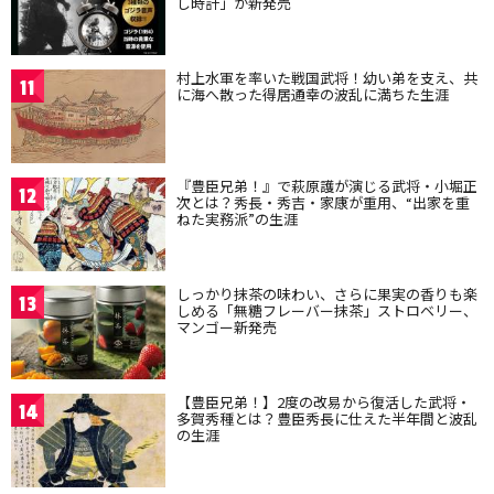
し時計」が新発売
村上水軍を率いた戦国武将！幼い弟を支え、共
11
に海へ散った得居通幸の波乱に満ちた生涯
『豊臣兄弟！』で萩原護が演じる武将・小堀正
12
次とは？秀長・秀吉・家康が重用、“出家を重
ねた実務派”の生涯
しっかり抹茶の味わい、さらに果実の香りも楽
13
しめる「無糖フレーバー抹茶」ストロベリー、
マンゴー新発売
【豊臣兄弟！】2度の改易から復活した武将・
14
多賀秀種とは？豊臣秀長に仕えた半年間と波乱
の生涯