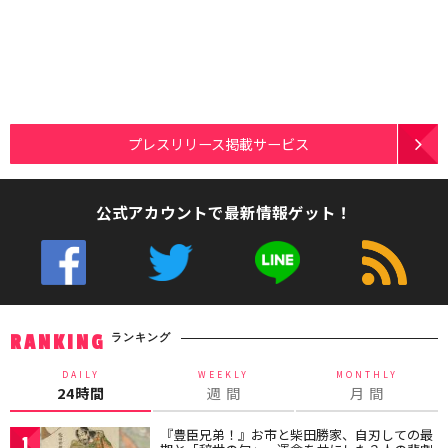
プレスリリース掲載サービス
公式アカウントで最新情報ゲット！
ランキング
RANKING
DAILY
WEEKLY
MONTHLY
24時間
週 間
月 間
『豊臣兄弟！』お市と柴田勝家、自刃しての最
1