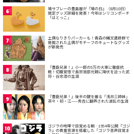
鳩サブレーの豊島屋が『鳩の日』（8月10日）
6
限定グッズ詳細を発表！今年はシリコンポーチ
「はとっこ」
土偶なりきりパーカーも！青森の縄文遺跡群で
7
発掘された土偶がモチーフのキュートなグッズ
が新発売
『豊臣兄弟！』小一郎の5万の大軍に徹底抗
8
戦！切腹覚悟で長宗我部元親に降伏を迫った武
将・谷忠澄の生涯
『豊臣兄弟！』後半の鍵を握る「浅井三姉妹」
9
茶々・初・江——秀吉に翻弄された波乱の生涯
ゴジラの咆哮で目覚める朝…1954年公開『ゴジ
10
ラ』の貴重音源を搭載した「ゴジラ音声目覚ま