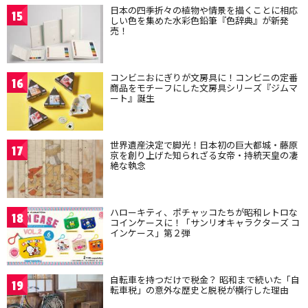
日本の四季折々の植物や情景を描くことに相応
15
しい色を集めた水彩色鉛筆『色辞典』が新発
売！
コンビニおにぎりが文房具に！コンビニの定番
16
商品をモチーフにした文房具シリーズ『ジムマ
ート』誕生
世界遺産決定で脚光！日本初の巨大都城・藤原
17
京を創り上げた知られざる女帝・持統天皇の凄
絶な執念
ハローキティ、ポチャッコたちが昭和レトロな
18
コインケースに！「サンリオキャラクターズ コ
インケース」第２弾
自転車を持つだけで税金？ 昭和まで続いた「自
19
転車税」の意外な歴史と脱税が横行した理由