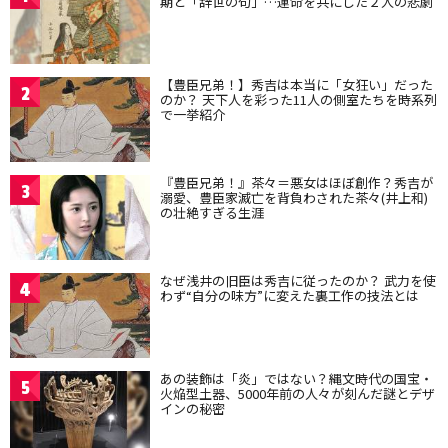
期と「辞世の句」…運命を共にした２人の悲劇
【豊臣兄弟！】秀吉は本当に「女狂い」だった
2
のか？ 天下人を彩った11人の側室たちを時系列
で一挙紹介
『豊臣兄弟！』茶々＝悪女はほぼ創作？秀吉が
3
溺愛、豊臣家滅亡を背負わされた茶々(井上和)
の壮絶すぎる生涯
なぜ浅井の旧臣は秀吉に従ったのか？ 武力を使
4
わず“自分の味方”に変えた裏工作の技法とは
あの装飾は「炎」ではない？縄文時代の国宝・
5
火焔型土器、5000年前の人々が刻んだ謎とデザ
インの秘密