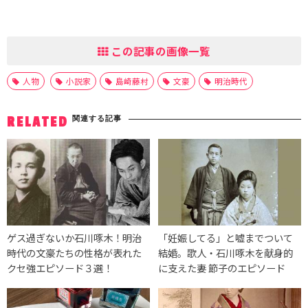
この記事の画像一覧
人物
小説家
島崎藤村
文豪
明治時代
関連する記事
RELATED
ゲス過ぎないか石川啄木！明治
「妊娠してる」と嘘までついて
時代の文豪たちの性格が表れた
結婚。歌人・石川啄木を献身的
クセ強エピソード３選！
に支えた妻 節子のエピソード