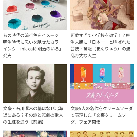
あの時代の流行色をイメージ。
可愛すぎて小学校を退学！？明
明治時代に思いを馳せたカラー
治末期に「日本一」と呼ばれた
インク「ink-café 明治のいろ」
芸妓・萬龍（まんりゅう）の波
発売
乱万丈な人生
文豪・石川啄木の墓はなぜ北海
文豪5人の名作をクリームソーダ
道にある？その謎と悲劇の歌人
で表現した「文豪クリームソー
の生涯を追う【前編】
ダ」フェア開催