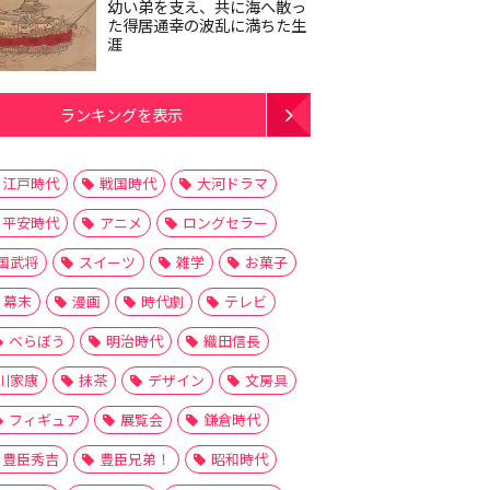
幼い弟を支え、共に海へ散っ
た得居通幸の波乱に満ちた生
涯
ランキングを表示
江戸時代
戦国時代
大河ドラマ
平安時代
アニメ
ロングセラー
国武将
スイーツ
雑学
お菓子
幕末
漫画
時代劇
テレビ
べらぼう
明治時代
織田信長
川家康
抹茶
デザイン
文房具
フィギュア
展覧会
鎌倉時代
豊臣秀吉
豊臣兄弟！
昭和時代