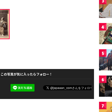
3
4
5
この写真が気に入ったらフォロー！
6
7