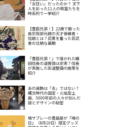
「女狂い」だったのか？ 天下
人を彩った11人の側室たちを
時系列で一挙紹介
【豊臣兄弟！】22歳で散った
長宗我部元親の天才後継者・
信親とは？武勇を奮った若武
者の壮絶な最期
『豊臣兄弟！』で描かれた織
田信長の道普請は史実？信長
が実施した街道整備の施策を
紹介
あの装飾は「炎」ではない？
縄文時代の国宝・火焔型土
器、5000年前の人々が刻んだ
謎とデザインの秘密
鳩サブレーの豊島屋が『鳩の
日』（8月10日）限定グッズ