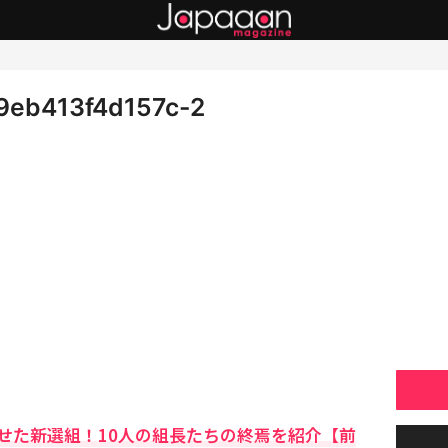
9eb413f4d157c-2
せた新選組！10人の組長たちの終焉を紹介【前