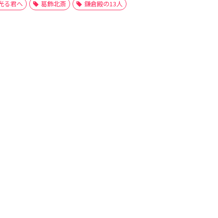
光る君へ
葛飾北斎
鎌倉殿の13人