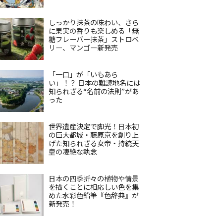
しっかり抹茶の味わい、さら
に果実の香りも楽しめる「無
糖フレーバー抹茶」ストロベ
リー、マンゴー新発売
「一口」が「いもあら
い」！？ 日本の難読地名には
知られざる“名前の法則”があ
った
世界遺産決定で脚光！日本初
の巨大都城・藤原京を創り上
げた知られざる女帝・持統天
皇の凄絶な執念
日本の四季折々の植物や情景
を描くことに相応しい色を集
めた水彩色鉛筆『色辞典』が
新発売！