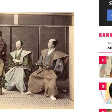
RAN
DA
2
1
2