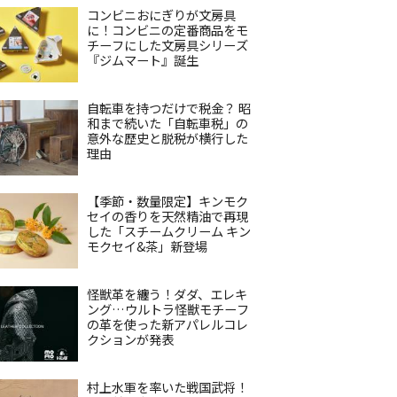
コンビニおにぎりが文房具
に！コンビニの定番商品をモ
チーフにした文房具シリーズ
『ジムマート』誕生
自転車を持つだけで税金？ 昭
和まで続いた「自転車税」の
意外な歴史と脱税が横行した
理由
【季節・数量限定】キンモク
セイの香りを天然精油で再現
した「スチームクリーム キン
モクセイ&茶」新登場
怪獣革を纏う！ダダ、エレキ
ング…ウルトラ怪獣モチーフ
の革を使った新アパレルコレ
クションが発表
村上水軍を率いた戦国武将！