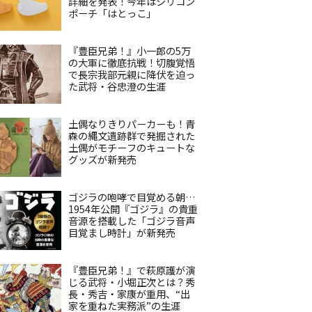
詳細を発表！今年はシリコン
ポーチ「はとっこ」
『豊臣兄弟！』小一郎の5万
の大軍に徹底抗戦！切腹覚悟
で長宗我部元親に降伏を迫っ
た武将・谷忠澄の生涯
土偶なりきりパーカーも！青
森の縄文遺跡群で発掘された
土偶がモチーフのキュートな
グッズが新発売
ゴジラの咆哮で目覚める朝…
1954年公開『ゴジラ』の貴重
音源を搭載した「ゴジラ音声
目覚まし時計」が新発売
『豊臣兄弟！』で萩原護が演
じる武将・小堀正次とは？秀
長・秀吉・家康が重用、“出
家を重ねた実務派”の生涯