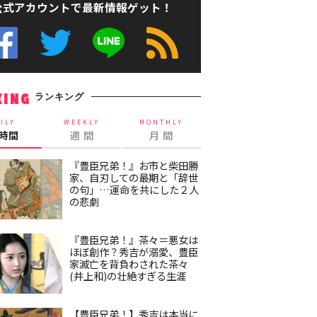
公式アカウントで最新情報ゲット！
ランキング
KING
ILY
WEEKLY
MONTHLY
4時間
週 間
月 間
『豊臣兄弟！』お市と柴田勝
家、自刃しての最期と「辞世
の句」…運命を共にした２人
の悲劇
『豊臣兄弟！』茶々＝悪女は
ほぼ創作？秀吉が溺愛、豊臣
家滅亡を背負わされた茶々
(井上和)の壮絶すぎる生涯
【豊臣兄弟！】秀吉は本当に