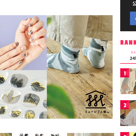
RAN
DA
2
1
2