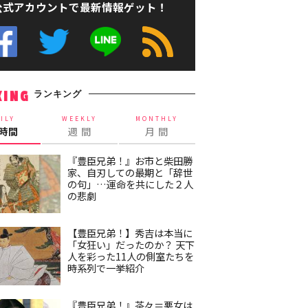
公式アカウントで最新情報ゲット！
ランキング
KING
ILY
WEEKLY
MONTHLY
4時間
週 間
月 間
『豊臣兄弟！』お市と柴田勝
家、自刃しての最期と「辞世
の句」…運命を共にした２人
の悲劇
【豊臣兄弟！】秀吉は本当に
「女狂い」だったのか？ 天下
人を彩った11人の側室たちを
時系列で一挙紹介
『豊臣兄弟！』茶々＝悪女は