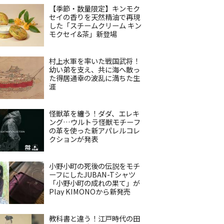
【季節・数量限定】キンモク
セイの香りを天然精油で再現
した「スチームクリーム キン
モクセイ&茶」新登場
村上水軍を率いた戦国武将！
幼い弟を支え、共に海へ散っ
た得居通幸の波乱に満ちた生
涯
怪獣革を纏う！ダダ、エレキ
ング…ウルトラ怪獣モチーフ
の革を使った新アパレルコレ
クションが発表
小野小町の死後の伝説をモチ
ーフにしたJUBAN-Tシャツ
「小野小町の成れの果て」が
Play KIMONOから新発売
教科書と違う！江戸時代の田