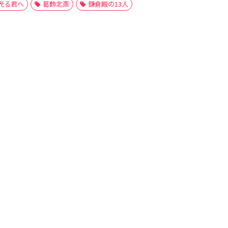
光る君へ
葛飾北斎
鎌倉殿の13人