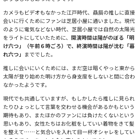
カメラもビデオもなかった江戸時代、贔屓の推しに直接
会いに行くためにファンは芝居小屋に通いました。現代
のように電気などない時代、芝居小屋では自然の太陽光
をライトにしていたために、
開演時間は陽がのぼる「明
け六つ」（午前６時ごろ）で、終演時間は陽が沈む「暮
れ六つ」
まででした。
推しに会いにいくためには、まだ空は暗くやっと東から
太陽が登り始めた明け方から身支度をしないと間に合わ
なかったようです。
現代でも共通していますが、もしかしたら推しに見られ
たりひょっとして言葉を交わせる機会があるかもという
期待もあり、またほかのファンには負けたくないという
思いもあり、女性たちはお化粧をしていい着物をきて髪
を整えて……と気合いを入れて目一杯オシャレをしてい