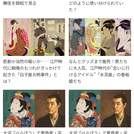
舞伎を錦絵で見る
どのように使い分けられてい
た？
悲劇か当然の報いか……江戸時
なんとグッズまで販売！男たち
代に痴情のもつれがきっかけで
に大人気、江戸時代の”会いに行
起きた「白子屋お熊事件」と
けるアイドル”「水茶屋」の看板
は？
娘たち
大河『べらぼう』で男色家・平
大河『べらぼう』で男色家・平