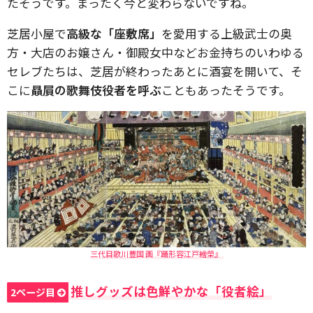
たそうです。まったく今と変わらないですね。
芝居小屋で
高級な「座敷席」
を愛用する上級武士の奥
方・大店のお嬢さん・御殿女中などお金持ちのいわゆる
セレブたちは、芝居が終わったあとに酒宴を開いて、そ
こに
贔屓の歌舞伎役者を呼ぶ
こともあったそうです。
三代目歌川豊国 画『踊形容江戸繪榮』
推しグッズは色鮮やかな「役者絵」
2ページ目