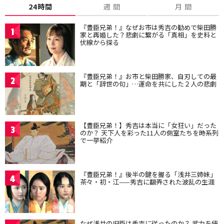
24時間
週 間
月 間
『豊臣兄弟！』なぜお市は秀吉の勧めで柴田勝
1
家と再婚した？悲劇に繋がる「真相」を史料と
伏線から探る
『豊臣兄弟！』お市と柴田勝家、自刃しての最
2
期と「辞世の句」…運命を共にした２人の悲劇
【豊臣兄弟！】秀吉は本当に「女狂い」だった
3
のか？ 天下人を彩った11人の側室たちを時系列
で一挙紹介
『豊臣兄弟！』後半の鍵を握る「浅井三姉妹」
4
茶々・初・江——秀吉に翻弄された波乱の生涯
なぜ浅井の旧臣は秀吉に従ったのか？ 武力を使