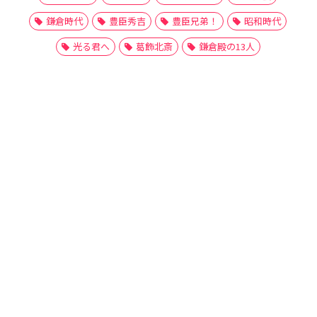
鎌倉時代
豊臣秀吉
豊臣兄弟！
昭和時代
光る君へ
葛飾北斎
鎌倉殿の13人