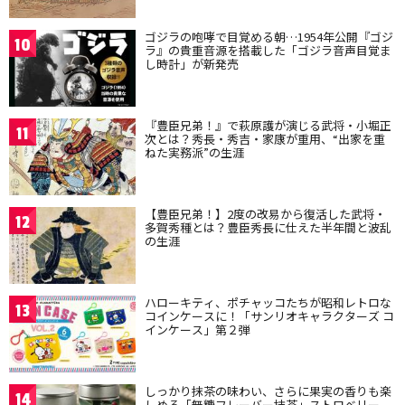
ゴジラの咆哮で目覚める朝…1954年公開『ゴジ
10
ラ』の貴重音源を搭載した「ゴジラ音声目覚ま
し時計」が新発売
『豊臣兄弟！』で萩原護が演じる武将・小堀正
11
次とは？秀長・秀吉・家康が重用、“出家を重
ねた実務派”の生涯
【豊臣兄弟！】2度の改易から復活した武将・
12
多賀秀種とは？豊臣秀長に仕えた半年間と波乱
の生涯
ハローキティ、ポチャッコたちが昭和レトロな
13
コインケースに！「サンリオキャラクターズ コ
インケース」第２弾
しっかり抹茶の味わい、さらに果実の香りも楽
14
しめる「無糖フレーバー抹茶」ストロベリー、