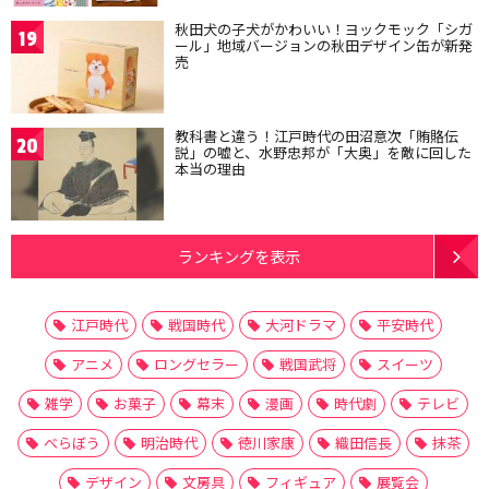
秋田犬の子犬がかわいい！ヨックモック「シガ
19
ール」地域バージョンの秋田デザイン缶が新発
売
教科書と違う！江戸時代の田沼意次「賄賂伝
20
説」の嘘と、水野忠邦が「大奥」を敵に回した
本当の理由
ランキングを表示
江戸時代
戦国時代
大河ドラマ
平安時代
アニメ
ロングセラー
戦国武将
スイーツ
雑学
お菓子
幕末
漫画
時代劇
テレビ
べらぼう
明治時代
徳川家康
織田信長
抹茶
デザイン
文房具
フィギュア
展覧会