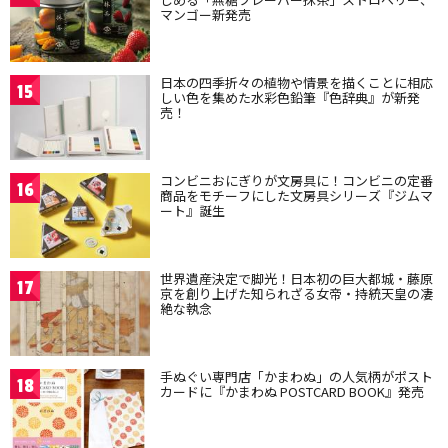
マンゴー新発売
日本の四季折々の植物や情景を描くことに相応
15
しい色を集めた水彩色鉛筆『色辞典』が新発
売！
コンビニおにぎりが文房具に！コンビニの定番
16
商品をモチーフにした文房具シリーズ『ジムマ
ート』誕生
世界遺産決定で脚光！日本初の巨大都城・藤原
17
京を創り上げた知られざる女帝・持統天皇の凄
絶な執念
手ぬぐい専門店「かまわぬ」の人気柄がポスト
18
カードに『かまわぬ POSTCARD BOOK』発売