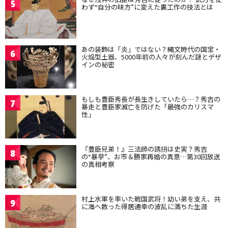
5
わず“自分の味方”に変えた裏工作の技法とは
あの装飾は「炎」ではない？縄文時代の国宝・
6
火焔型土器、5000年前の人々が刻んだ謎とデザ
インの秘密
もしも豊臣秀長が長生きしていたら…？秀吉の
7
暴走と豊臣家滅亡を防げた「最強のカリスマ
性」
『豊臣兄弟！』三法師の誘拐は史実？秀吉
8
の“暴挙”、お市＆勝家再婚の真意…第30回放送
の真相考察
村上水軍を率いた戦国武将！幼い弟を支え、共
9
に海へ散った得居通幸の波乱に満ちた生涯