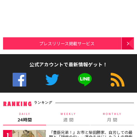
プレスリリース掲載サービス
公式アカウントで最新情報ゲット！
ランキング
RANKING
DAILY
WEEKLY
MONTHLY
24時間
週 間
月 間
『豊臣兄弟！』お市と柴田勝家、自刃しての最
1
期と「辞世の句」…運命を共にした２人の悲劇