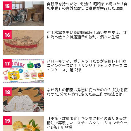
自転車を持つだけで税金？ 昭和まで続いた「自
15
転車税」の意外な歴史と脱税が横行した理由
村上水軍を率いた戦国武将！幼い弟を支え、共
16
に海へ散った得居通幸の波乱に満ちた生涯
ハローキティ、ポチャッコたちが昭和レトロな
17
コインケースに！「サンリオキャラクターズ コ
インケース」第２弾
なぜ浅井の旧臣は秀吉に従ったのか？ 武力を使
18
わず“自分の味方”に変えた裏工作の技法とは
【季節・数量限定】キンモクセイの香りを天然
19
精油で再現した「スチームクリーム キンモクセ
イ&茶」新登場