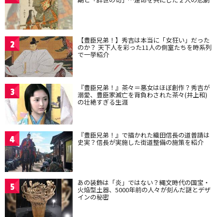
【豊臣兄弟！】秀吉は本当に「女狂い」だった
2
のか？ 天下人を彩った11人の側室たちを時系列
で一挙紹介
『豊臣兄弟！』茶々＝悪女はほぼ創作？秀吉が
3
溺愛、豊臣家滅亡を背負わされた茶々(井上和)
の壮絶すぎる生涯
『豊臣兄弟！』で描かれた織田信長の道普請は
4
史実？信長が実施した街道整備の施策を紹介
あの装飾は「炎」ではない？縄文時代の国宝・
5
火焔型土器、5000年前の人々が刻んだ謎とデザ
インの秘密