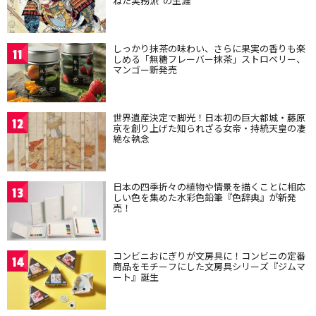
ねた実務派”の生涯
しっかり抹茶の味わい、さらに果実の香りも楽
11
しめる「無糖フレーバー抹茶」ストロベリー、
マンゴー新発売
世界遺産決定で脚光！日本初の巨大都城・藤原
12
京を創り上げた知られざる女帝・持統天皇の凄
絶な執念
日本の四季折々の植物や情景を描くことに相応
13
しい色を集めた水彩色鉛筆『色辞典』が新発
売！
コンビニおにぎりが文房具に！コンビニの定番
14
商品をモチーフにした文房具シリーズ『ジムマ
ート』誕生