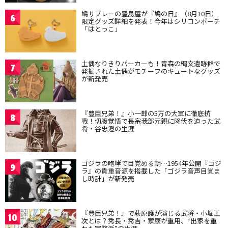
鳩サブレーの豊島屋が『鳩の日』（8月10日）
6
限定グッズ詳細を発表！今年はシリコンポーチ
「はとっこ」
土偶なりきりパーカーも！青森の縄文遺跡群で
7
発掘された土偶がモチーフのキュートなグッズ
が新発売
『豊臣兄弟！』小一郎の5万の大軍に徹底抗
8
戦！切腹覚悟で長宗我部元親に降伏を迫った武
将・谷忠澄の生涯
ゴジラの咆哮で目覚める朝…1954年公開『ゴジ
9
ラ』の貴重音源を搭載した「ゴジラ音声目覚ま
し時計」が新発売
『豊臣兄弟！』で萩原護が演じる武将・小堀正
10
次とは？秀長・秀吉・家康が重用、“出家を重