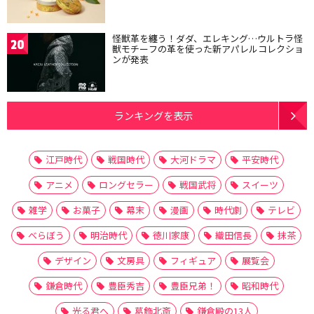
怪獣革を纏う！ダダ、エレキング…ウルトラ怪
20
獣モチーフの革を使った新アパレルコレクショ
ンが発表
ランキングを表示
江戸時代
戦国時代
大河ドラマ
平安時代
アニメ
ロングセラー
戦国武将
スイーツ
雑学
お菓子
幕末
漫画
時代劇
テレビ
べらぼう
明治時代
徳川家康
織田信長
抹茶
デザイン
文房具
フィギュア
展覧会
鎌倉時代
豊臣秀吉
豊臣兄弟！
昭和時代
光る君へ
葛飾北斎
鎌倉殿の13人