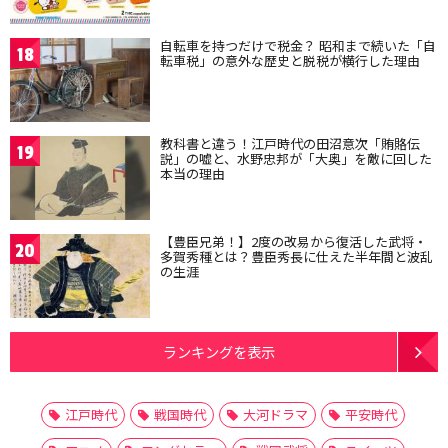
自転車を持つだけで税金？ 昭和まで続いた「自
18
転車税」の意外な歴史と脱税が横行した理由
教科書と違う！江戸時代の田沼意次「賄賂伝
19
説」の嘘と、水野忠邦が「大奥」を敵に回した
本当の理由
【豊臣兄弟！】2度の改易から復活した武将・
20
多賀秀種とは？豊臣秀長に仕えた半年間と波乱
の生涯
ランキングを表示
江戸時代
戦国時代
大河ドラマ
平安時代