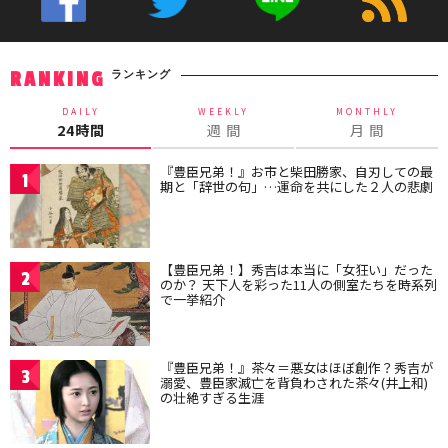
ランキング
RANKING
DAILY
WEEKLY
MONTHLY
24時間
週 間
月 間
『豊臣兄弟！』お市と柴田勝家、自刃しての最
1
期と「辞世の句」…運命を共にした２人の悲劇
【豊臣兄弟！】秀吉は本当に「女狂い」だった
2
のか？ 天下人を彩った11人の側室たちを時系列
で一挙紹介
『豊臣兄弟！』茶々＝悪女はほぼ創作？秀吉が
3
溺愛、豊臣家滅亡を背負わされた茶々(井上和)
の壮絶すぎる生涯