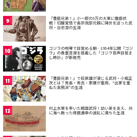
『豊臣兄弟！』小一郎の5万の大軍に徹底抗
9
戦！切腹覚悟で長宗我部元親に降伏を迫った武
将・谷忠澄の生涯
ゴジラの咆哮で目覚める朝…1954年公開『ゴジ
10
ラ』の貴重音源を搭載した「ゴジラ音声目覚ま
し時計」が新発売
『豊臣兄弟！』で萩原護が演じる武将・小堀正
11
次とは？秀長・秀吉・家康が重用、“出家を重
ねた実務派”の生涯
村上水軍を率いた戦国武将！幼い弟を支え、共
12
に海へ散った得居通幸の波乱に満ちた生涯