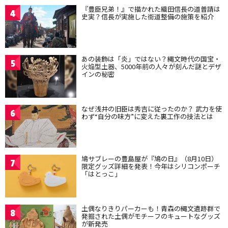
『豊臣兄弟！』で描かれた織田信長の道普請は
4
史実？信長が実施した街道整備の施策を紹介
あの装飾は「炎」ではない？縄文時代の国宝・
5
火焔型土器、5000年前の人々が刻んだ謎とデザ
インの秘密
なぜ浅井の旧臣は秀吉に従ったのか？ 武力を使
6
わず“自分の味方”に変えた裏工作の技法とは
鳩サブレーの豊島屋が『鳩の日』（8月10日）
7
限定グッズ詳細を発表！今年はシリコンポーチ
「はとっこ」
土偶なりきりパーカーも！青森の縄文遺跡群で
8
発掘された土偶がモチーフのキュートなグッズ
が新発売