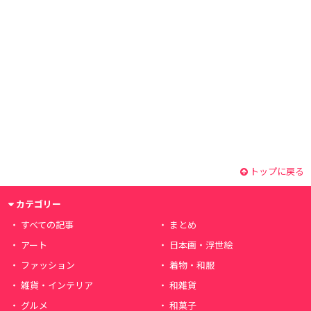
トップに戻る
カテゴリー
すべての記事
まとめ
アート
日本画・浮世絵
ファッション
着物・和服
雑貨・インテリア
和雑貨
グルメ
和菓子