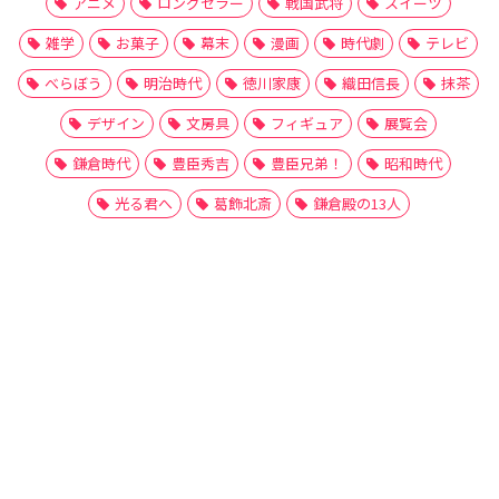
アニメ
ロングセラー
戦国武将
スイーツ
雑学
お菓子
幕末
漫画
時代劇
テレビ
べらぼう
明治時代
徳川家康
織田信長
抹茶
デザイン
文房具
フィギュア
展覧会
鎌倉時代
豊臣秀吉
豊臣兄弟！
昭和時代
光る君へ
葛飾北斎
鎌倉殿の13人