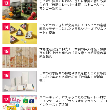
しっかり抹茶の味わい、さらに果実の香りも楽
13
しめる「無糖フレーバー抹茶」ストロベリー、
マンゴー新発売
コンビニおにぎりが文房具に！コンビニの定番
14
商品をモチーフにした文房具シリーズ『ジムマ
ート』誕生
世界遺産決定で脚光！日本初の巨大都城・藤原
15
京を創り上げた知られざる女帝・持統天皇の凄
絶な執念
日本の四季折々の植物や情景を描くことに相応
16
しい色を集めた水彩色鉛筆『色辞典』が新発
売！
ハローキティ、ポチャッコたちが昭和レトロな
17
コインケースに！「サンリオキャラクターズ コ
インケース」第２弾