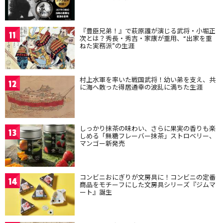
『豊臣兄弟！』で萩原護が演じる武将・小堀正
11
次とは？秀長・秀吉・家康が重用、“出家を重
ねた実務派”の生涯
村上水軍を率いた戦国武将！幼い弟を支え、共
12
に海へ散った得居通幸の波乱に満ちた生涯
しっかり抹茶の味わい、さらに果実の香りも楽
13
しめる「無糖フレーバー抹茶」ストロベリー、
マンゴー新発売
コンビニおにぎりが文房具に！コンビニの定番
14
商品をモチーフにした文房具シリーズ『ジムマ
ート』誕生