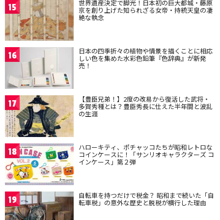
世界遺産決定で脚光！日本初の巨大都城・藤原
15
京を創り上げた知られざる女帝・持統天皇の凄
絶な執念
日本の四季折々の植物や情景を描くことに相応
16
しい色を集めた水彩色鉛筆『色辞典』が新発
売！
【豊臣兄弟！】2度の改易から復活した武将・
17
多賀秀種とは？豊臣秀長に仕えた半年間と波乱
の生涯
ハローキティ、ポチャッコたちが昭和レトロな
18
コインケースに！「サンリオキャラクターズ コ
インケース」第２弾
自転車を持つだけで税金？ 昭和まで続いた「自
19
転車税」の意外な歴史と脱税が横行した理由