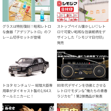
グラスは特別復刻！昭和レトロ
ストップペイル懐かしい♡レト
な食器「アデリアレトロ」のフ
ロで可愛い昭和な包装紙柄をデ
レーム切手セットが登場
ザインした「シモジマ日付印」
発売
トヨタ センチュリー 総理大臣専
80年代デザインを彷彿とさせる
用車がダイキャスト製の1/64ス
レトロでモダンな”俺たちの青春
ケールミニカーに！
ラジカセ”！第2弾商品が発表