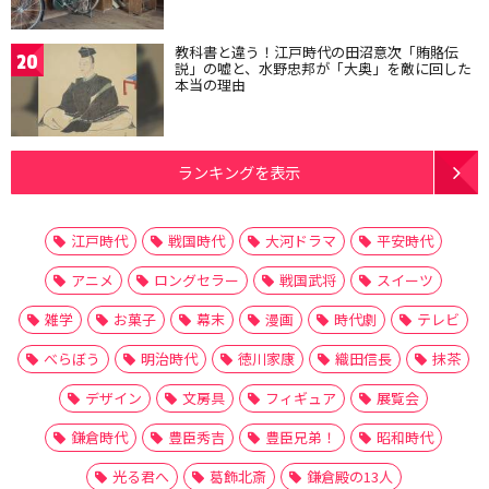
教科書と違う！江戸時代の田沼意次「賄賂伝
20
説」の嘘と、水野忠邦が「大奥」を敵に回した
本当の理由
ランキングを表示
江戸時代
戦国時代
大河ドラマ
平安時代
アニメ
ロングセラー
戦国武将
スイーツ
雑学
お菓子
幕末
漫画
時代劇
テレビ
べらぼう
明治時代
徳川家康
織田信長
抹茶
デザイン
文房具
フィギュア
展覧会
鎌倉時代
豊臣秀吉
豊臣兄弟！
昭和時代
光る君へ
葛飾北斎
鎌倉殿の13人