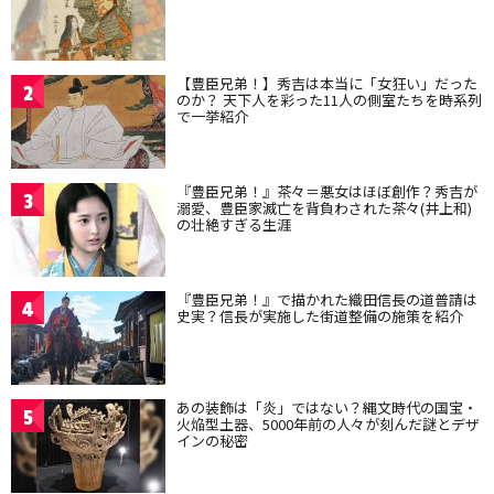
【豊臣兄弟！】秀吉は本当に「女狂い」だった
2
のか？ 天下人を彩った11人の側室たちを時系列
で一挙紹介
『豊臣兄弟！』茶々＝悪女はほぼ創作？秀吉が
3
溺愛、豊臣家滅亡を背負わされた茶々(井上和)
の壮絶すぎる生涯
『豊臣兄弟！』で描かれた織田信長の道普請は
4
史実？信長が実施した街道整備の施策を紹介
あの装飾は「炎」ではない？縄文時代の国宝・
5
火焔型土器、5000年前の人々が刻んだ謎とデザ
インの秘密