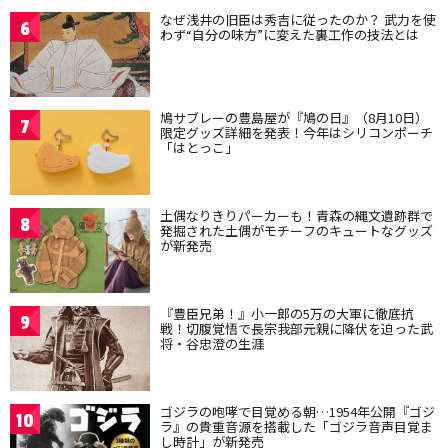
なぜ浅井の旧臣は秀吉に従ったのか？ 武力を使
6
わず“自分の味方”に変えた裏工作の技法とは
鳩サブレーの豊島屋が『鳩の日』（8月10日）
7
限定グッズ詳細を発表！今年はシリコンポーチ
「はとっこ」
土偶なりきりパーカーも！青森の縄文遺跡群で
8
発掘された土偶がモチーフのキュートなグッズ
が新発売
『豊臣兄弟！』小一郎の5万の大軍に徹底抗
9
戦！切腹覚悟で長宗我部元親に降伏を迫った武
将・谷忠澄の生涯
ゴジラの咆哮で目覚める朝…1954年公開『ゴジ
10
ラ』の貴重音源を搭載した「ゴジラ音声目覚ま
し時計」が新発売