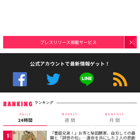
プレスリリース掲載サービス
公式アカウントで最新情報ゲット！
ランキング
RANKING
DAILY
WEEKLY
MONTHLY
24時間
週 間
月 間
『豊臣兄弟！』お市と柴田勝家、自刃しての最
1
期と「辞世の句」…運命を共にした２人の悲劇